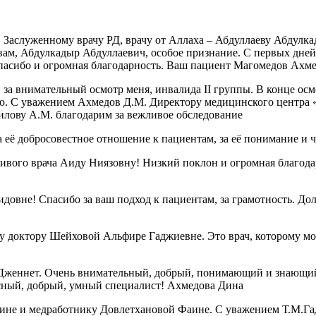
, Заслуженному врачу РД, врачу от Аллаха – Абдуллаеву Абдул
А вам, Абдулкадыр Абдуллаевич, особое признание. С первых дне
спасибо и огромная благодарность. Ваш пациент Магомедов Ахм
за внимательный осмотр меня, инвалида II группы. В конце осмо
ию. С уважением Ахмедов Д.М. Директору медицинского центра 
илову А.М. благодарим за вежливое обследование
 её добросовестное отношение к пациентам, за её понимание и 
чивого врача Аиду Ниязовну! Низкий поклон и огромная благод
овне! Спасибо за ваш подход к пациентам, за грамотность. Дол
 доктору Шейховой Альфире Гаджиевне. Это врач, которому можн
Дженнет. Очень внимательный, добрый, понимающий и знающий 
красный, добрый, умный специалист! Ахмедова Дина
ине и медработнику Довлетхановой Фаине. С уважением Т.М.Га