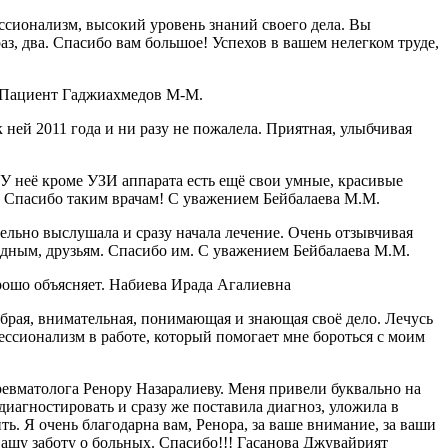
ссионализм, высокий уровень знаний своего дела. Вы
аз, два. Спасибо вам большое! Успехов в вашем нелегком труде,
! Пациент Гаджиахмедов М-М.
ней 2011 года и ни разу не пожалела. Приятная, улыбчивая
 неё кроме УЗИ аппарата есть ещё свои умные, красивые
я. Спасибо таким врачам! С уважением Бейбалаева М.М.
ельно выслушала и сразу начала лечение. Очень отзывчивая
одным, друзьям. Спасибо им. С уважением Бейбалаева М.М.
рошо объясняет. Набиева Ирада Агалиевна
рая, внимательная, понимающая и знающая своё дело. Лечусь
ессионализм в работе, который помогает мне бороться с моим
ревматолога Ренору Назаралиеву. Меня привели буквально на
диагностировать и сразу же поставила диагноз, уложила в
ть. Я очень благодарна вам, Ренора, за ваше внимание, за ваши
вашу заботу о больных. Спасибо!!! Гасанова Джувайрият