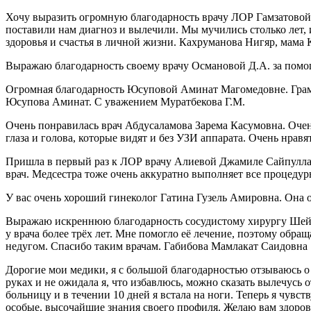
Хочу выразить огромную благодарность врачу ЛОР Гамзатовой 
поставили нам диагноз и вылечили. Мы мучились столько лет, и
здоровья и счастья в личной жизни. Кахруманова Нигяр, мама
Выражаю благодарность своему врачу Османовой Д.А. за пом
Огромная благодарность Юсуповой Аминат Магомедовне. Грамотн
Юсупова Аминат. С уважением Муратбекова Г.М.
Очень понравилась врач Абдусаламова Зарема Касумовна. Оче
глаза и голова, которые видят и без УЗИ аппарата. Очень нра
Пришла в первый раз к ЛОР врачу Алиевой Джамиле Сайпуллахо
врач. Медсестра тоже очень аккуратно выполняет все процеду
У вас очень хороший гинеколог Гатина Гузель Амировна. Она 
Выражаю искреннюю благодарность сосудистому хирургу Шейх
у врача более трёх лет. Мне помогло её лечение, поэтому обр
недугом. Спасибо таким врачам. Габибова Мамлакат Саидовна
Дорогие мои медики, я с большой благодарностью отзываюсь о
руках и не ожидала я, что избавлюсь, можно сказать вылечусь 
больницу и в течении 10 дней я встала на ноги. Теперь я чувст
особые, высочайшие знания своего профиля. Желаю вам здоровь