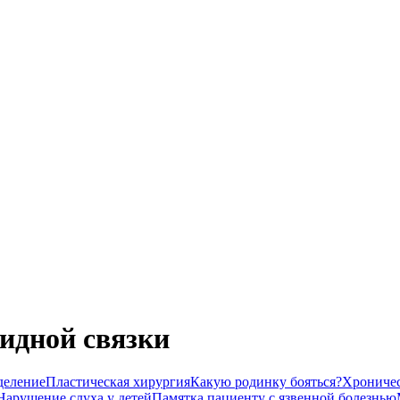
идной связки
деление
Пластическая хирургия
Какую родинку бояться?
Хроничес
Нарушение слуха у детей
Памятка пациенту с язвенной болезнью