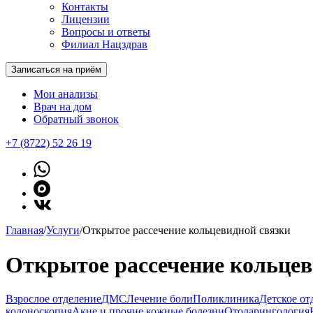
Контакты
Лицензии
Вопросы и ответы
Филиал Нацздрав
Записаться на приём
Мои анализы
Врач на дом
Обратный звонок
+7 (8722) 52 26 19
Главная
/
Услуги
/
Открытое рассечение кольцевидной связки
Открытое рассечение кольцев
Взрослое отделение
ДМС
Лечение боли
Поликлиника
Детское от
колоноскопия
Акне и прочие кожные болезни
Отоларингология