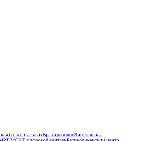
кая боль в суставах
Врач-трихолог
Виртуальная
МРТ/МСКТ, цифровой рентген
Республиканский центр