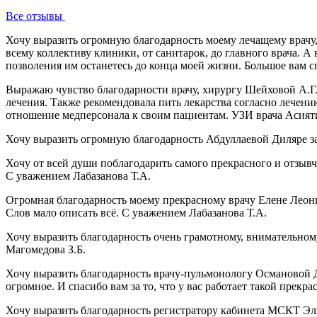
Все отзывы
Хочу выразить огромную благодарность моему лечащему врачу
всему коллективу клиники, от санитарок, до главного врача. 
позволения им останетесь до конца моей жизни. Большое вам 
Выражаю чувство благодарности врачу, хирургу Шейховой А.Г. 
лечения. Также рекомендовала пить лекарства согласно лечен
отношение медперсонала к своим пациентам. УЗИ врача Асият
Хочу выразить огромную благодарность Абдуллаевой Диляре за
Хочу от всей души поблагодарить самого прекрасного и отзыв
С уважением Лабазанова Т.А.
Огромная благодарность моему прекрасному врачу Елене Леонид
Слов мало описать всё. С уважением Лабазанова Т.А.
Хочу выразить благодарность очень грамотному, внимательному
Магомедова З.Б.
Хочу выразить благодарность врачу-пульмонологу Османовой 
огромное. И спасибо вам за то, что у вас работает такой пре
Хочу выразить благодарность регистратору кабинета МСКТ Эл