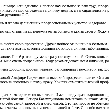
Эльмире Геннадиевне. Спасибо вам большое за ваш труд, профе
 никто не мог определить причину недуга, а вы справились на р
 Кахруманова О.С.
ощь и желаю дальнейших профессиональных успехов и здоровье
ая, отзывчивая, переживает за больного как за своего. Хожу к 
нь любит свою профессию. Дружелюбное отношение к больным. У
вятся такие врачи, которые докапываются до причины заболевани
вне. По её разговору меня сразу потянуло к ней. Очень внимат
ры. Мне очень понравилось. Буду рекомендовать всем близким, р
очень хороший, добрый человек, разговаривает вежливо и так хо
овой Альфире Гаджиевне за высокий профессионализм. Она доб
ащаюсь за помощью к этому врачу. Хочется отметить высокий проф
 врачах, которые меня вылечили. Имею ввиду врача кардиолога-
от этой болезни. Ренора Багаутдиновна моментально начала меня 
вую себя самой здоровой и счастливой. Это так просто не объясни
я, счастья и огромных успехов в вашей работе. Спасибо вам за 