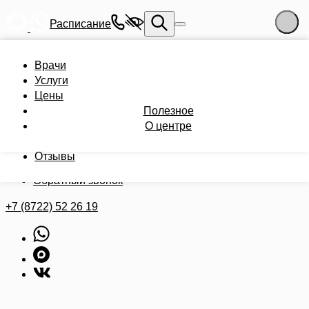
Расписание
Записаться на приём
Врачи
Врачи
Услуги
Услуги
Цены
Цены
Полезное
Полезное
Записаться на приём
О центре
О центре
Бонусная карта
Мои анализы
Отзывы
Врач на дом
Обратный звонок
+7 (8722) 52 26 19