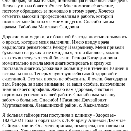
Она добрая, внимательная, понимающая и знающая своё дело.
Лечусь у врача более трёх лет. Мне помогло её лечение,
поэтому обращаюсь за помощью к этому врачу. Хочется
отметить высокий профессионализм в работе, который
помогает мне бороться с моим недугом. Спасибо таким
врачам. Габибова Мамлакат Саидовна
Дорогие мои медики, я с большой благодарностью отзываюсь
о врачах, которые меня вылечили. Имею ввиду врача
кардиолога-ревматолога Ренору Назаралиеву. Меня привели
буквально на руках и не ожидала я, что избавлюсь, можно
сказать вылечусь от этой болезни. Ренора Багаутдиновна
моментально начала меня диагностировать и сразу же
поставила диагноз, уложила в больницу и в течении 10 дней я
встала на ноги. Теперь я чувствую себя самой здоровой и
счастливой. Это так просто не объяснить. Я очень благодарна
вам, Ренора, за ваше внимание, за ваши особые, высочайшие
знания своего профиля. Желаю вам здоровья, счастья и
огромных успехов в вашей работе. Спасибо вам за вашу
заботу о больных. Спасибо!!! Гасанова Джувайрият
Муртазалиевна, Левашинский район, с. Хаджалмахи
Я больная гайморитом поступила в клинику «Здоровье»
18.04.2021 года и обратилась к ЛОР врачу Алиевой Джамиле
Сайпуллаховне. Она меня приняла, осмотрела, отправила на
рентген. Хочу сказать, что очень благодарна ей за назначенное