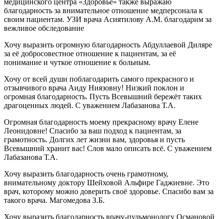
медицинского центра «Здоровье» также выражаю
благодарность за внимательное отношение медперсонала к
своим пациентам. УЗИ врача Асиятилову А.М. благодарим за
вежливое обследование
Хочу выразить огромную благодарность Абдуллаевой Диляре
за её добросовестное отношение к пациентам, за её
понимание и чуткое отношение к больным.
Хочу от всей души поблагодарить самого прекрасного и
отзывчивого врача Аиду Ниязовну! Низкий поклон и
огромная благодарность. Пусть Всевышний бережёт таких
драгоценных людей. С уважением Лабазанова Т.А.
Огромная благодарность моему прекрасному врачу Елене
Леонидовне! Спасибо за ваш подход к пациентам, за
грамотность. Долгих лет жизни вам, здоровья и пусть
Всевышний хранит вас! Слов мало описать всё. С уважением
Лабазанова Т.А.
Хочу выразить благодарность очень грамотному,
внимательному доктору Шейховой Альфире Гаджиевне. Это
врач, которому можно доверить своё здоровье. Спасибо вам за
такого врача. Магомедова З.Б.
Хочу выразить благодарность врачу-пульмонологу Османовой