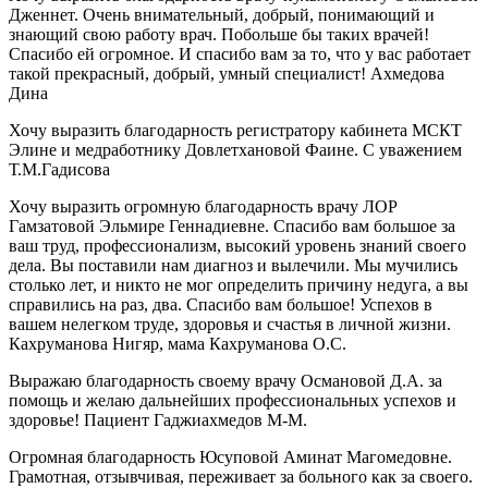
Дженнет. Очень внимательный, добрый, понимающий и
знающий свою работу врач. Побольше бы таких врачей!
Спасибо ей огромное. И спасибо вам за то, что у вас работает
такой прекрасный, добрый, умный специалист! Ахмедова
Дина
Хочу выразить благодарность регистратору кабинета МСКТ
Элине и медработнику Довлетхановой Фаине. С уважением
Т.М.Гадисова
Хочу выразить огромную благодарность врачу ЛОР
Гамзатовой Эльмире Геннадиевне. Спасибо вам большое за
ваш труд, профессионализм, высокий уровень знаний своего
дела. Вы поставили нам диагноз и вылечили. Мы мучились
столько лет, и никто не мог определить причину недуга, а вы
справились на раз, два. Спасибо вам большое! Успехов в
вашем нелегком труде, здоровья и счастья в личной жизни.
Кахруманова Нигяр, мама Кахруманова О.С.
Выражаю благодарность своему врачу Османовой Д.А. за
помощь и желаю дальнейших профессиональных успехов и
здоровье! Пациент Гаджиахмедов М-М.
Огромная благодарность Юсуповой Аминат Магомедовне.
Грамотная, отзывчивая, переживает за больного как за своего.