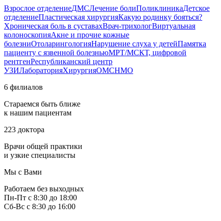
Взрослое отделение
ДМС
Лечение боли
Поликлиника
Детское
отделение
Пластическая хирургия
Какую родинку бояться?
Хроническая боль в суставах
Врач-трихолог
Виртуальная
колоноскопия
Акне и прочие кожные
болезни
Отоларингология
Нарушение слуха у детей
Памятка
пациенту с язвенной болезнью
МРТ/МСКТ, цифровой
рентген
Республиканский центр
УЗИ
Лаборатория
Хирургия
ОМС
НМО
6 филиалов
Стараемся быть ближе
к нашим пациентам
223 доктора
Врачи общей практики
и узкие специалисты
Мы с Вами
Работаем без выходных
Пн-Пт с 8:30 до 18:00
Сб-Вс с 8:30 до 16:00