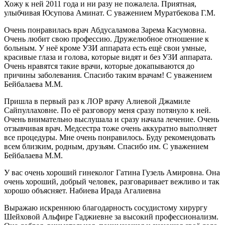
Хожу к ней 2011 года и ни разу не пожалела. Приятная,
улыбчивая Юсупова Аминат. С уважением Муратбекова Г.М.
Очень понравилась врач Абдусаламова Зарема Касумовна.
Очень любит свою профессию. Дружелюбное отношение к
больным. У неё кроме УЗИ аппарата есть ещё свои умные,
красивые глаза и голова, которые видят и без УЗИ аппарата.
Очень нравятся такие врачи, которые докапываются до
причины заболевания. Спасибо таким врачам! С уважением
Бейбалаева М.М.
Пришла в первый раз к ЛОР врачу Алиевой Джамиле
Сайпуллаховне. По её разговору меня сразу потянуло к ней.
Очень внимательно выслушала и сразу начала лечение. Очень
отзывчивая врач. Медсестра тоже очень аккуратно выполняет
все процедуры. Мне очень понравилось. Буду рекомендовать
всем близким, родным, друзьям. Спасибо им. С уважением
Бейбалаева М.М.
У вас очень хороший гинеколог Гатина Гузель Амировна. Она
очень хороший, добрый человек, разговаривает вежливо и так
хорошо объясняет. Набиева Ирада Агалиевна
Выражаю искреннюю благодарность сосудистому хирургу
Шейховой Альфире Гаджиевне за высокий профессионализм.