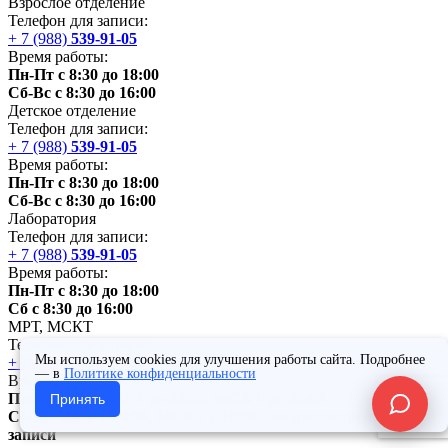
Взрослое отделение
Телефон для записи:
+ 7 (988)
539-91-05
Время работы:
Пн-Пт с 8:30 до 18:00
Сб-Вс с 8:30 до 16:00
Детское отделение
Телефон для записи:
+ 7 (988)
539-91-05
Время работы:
Пн-Пт с 8:30 до 18:00
Сб-Вс с 8:30 до 16:00
Лаборатория
Телефон для записи:
+ 7 (988)
539-91-05
Время работы:
Пн-Пт с 8:30 до 18:00
Сб с 8:30 до 16:00
МРТ,
МСКТ
Телефон для записи:
Мы используем cookies для улучшения работы сайта. Подробнее
+ 7 (988)
539-91-05
— в
Политике конфиденциальности
Время работы:
Пн-Вс: с 8:30. МРТ до 22:00.
МСКТ
до 20:00
Принять
Сб-Вс: МРТ с 20:00,
МСКТ
с 16:00 - по предварительной
записи