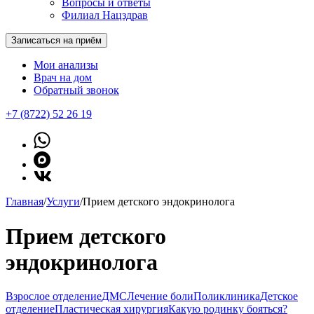
Вопросы и ответы
Филиал Нацздрав
Записаться на приём
Мои анализы
Врач на дом
Обратный звонок
+7 (8722) 52 26 19
Главная
/
Услуги
/
Прием детского эндокринолога
Прием детского
эндокринолога
Взрослое отделение
ДМС
Лечение боли
Поликлиника
Детское
отделение
Пластическая хирургия
Какую родинку бояться?