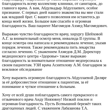
благодарность всему коллективу клиники, от санитарок, до
главного врача. А вам, Абдулкадыр Абдуллаевич, особое
признание. С первых дней нашего знакомства вы мне стали
как младший брат. С вашего позволения им останетесь до
конца моей жизни. Большое вам спасибо и огромная
благодарность. Ваш пациент Магомедов Ахмед Магомедович.
Выражаю чувство благодарности врачу, хирургу Шейховой
А.Г. за внимательный осмотр меня, инвалида II группы. В
конце осмотра она написала и рекомендовала лечение, указав
порядок лечения. Также рекомендовала пить лекарства
согласно лечению. С уважением Ахмедов Д.М. Директору
медицинского центра «Здоровье» также выражаю
благодарность за внимательное отношение медперсонала к
своим пациентам. УЗИ врача Асиятилову А.М. благодарим за
вежливое обследование
Хочу выразить огромную благодарность Абдуллаевой Диляре
за её добросовестное отношение к пациентам, за её
понимание и чуткое отношение к больным.
Хочу от всей души поблагодарить самого прекрасного и
отзывчивого врача Аиду Ниязовну! Низкий поклон и
огромная благодарность. Пусть Всевышний бережёт таких
драгоценных людей. С уважением Лабазанова Т.А.