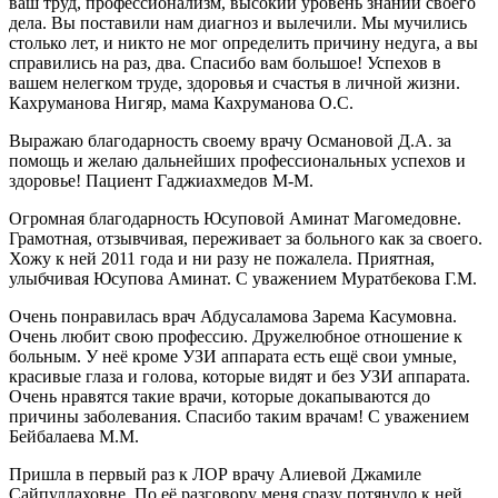
ваш труд, профессионализм, высокий уровень знаний своего
дела. Вы поставили нам диагноз и вылечили. Мы мучились
столько лет, и никто не мог определить причину недуга, а вы
справились на раз, два. Спасибо вам большое! Успехов в
вашем нелегком труде, здоровья и счастья в личной жизни.
Кахруманова Нигяр, мама Кахруманова О.С.
Выражаю благодарность своему врачу Османовой Д.А. за
помощь и желаю дальнейших профессиональных успехов и
здоровье! Пациент Гаджиахмедов М-М.
Огромная благодарность Юсуповой Аминат Магомедовне.
Грамотная, отзывчивая, переживает за больного как за своего.
Хожу к ней 2011 года и ни разу не пожалела. Приятная,
улыбчивая Юсупова Аминат. С уважением Муратбекова Г.М.
Очень понравилась врач Абдусаламова Зарема Касумовна.
Очень любит свою профессию. Дружелюбное отношение к
больным. У неё кроме УЗИ аппарата есть ещё свои умные,
красивые глаза и голова, которые видят и без УЗИ аппарата.
Очень нравятся такие врачи, которые докапываются до
причины заболевания. Спасибо таким врачам! С уважением
Бейбалаева М.М.
Пришла в первый раз к ЛОР врачу Алиевой Джамиле
Сайпуллаховне. По её разговору меня сразу потянуло к ней.