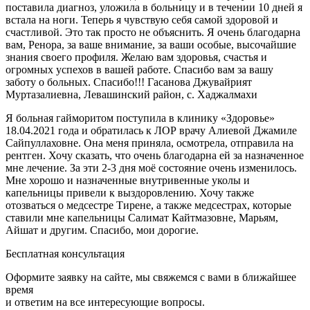
поставила диагноз, уложила в больницу и в течении 10 дней я
встала на ноги. Теперь я чувствую себя самой здоровой и
счастливой. Это так просто не объяснить. Я очень благодарна
вам, Ренора, за ваше внимание, за ваши особые, высочайшие
знания своего профиля. Желаю вам здоровья, счастья и
огромных успехов в вашей работе. Спасибо вам за вашу
заботу о больных. Спасибо!!! Гасанова Джувайрият
Муртазалиевна, Левашинский район, с. Хаджалмахи
Я больная гайморитом поступила в клинику «Здоровье»
18.04.2021 года и обратилась к ЛОР врачу Алиевой Джамиле
Сайпуллаховне. Она меня приняла, осмотрела, отправила на
рентген. Хочу сказать, что очень благодарна ей за назначенное
мне лечение. За эти 2-3 дня моё состояние очень изменилось.
Мне хорошо и назначенные внутривенные уколы и
капельницы привели к выздоровлению. Хочу также
отозваться о медсестре Тирене, а также медсестрах, которые
ставили мне капельницы Салимат Кайтмазовне, Марьям,
Айшат и другим. Спасибо, мои дорогие.
Бесплатная консультация
Оформите заявку на сайте, мы свяжемся с вами в ближайшее
время
и ответим на все интересующие вопросы.