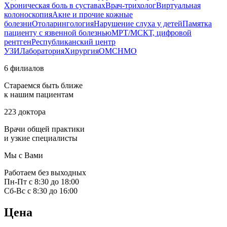
Хроническая боль в суставах
Врач-трихолог
Виртуальная
колоноскопия
Акне и прочие кожные
болезни
Отоларингология
Нарушение слуха у детей
Памятка
пациенту с язвенной болезнью
МРТ/МСКТ, цифровой
рентген
Республиканский центр
УЗИ
Лаборатория
Хирургия
ОМС
НМО
6 филиалов
Стараемся быть ближе
к нашим пациентам
223 доктора
Врачи общей практики
и узкие специалисты
Мы с Вами
Работаем без выходных
Пн-Пт с 8:30 до 18:00
Сб-Вс с 8:30 до 16:00
Цена