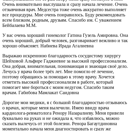
Очень внимательно выслушала и сразу начала лечение. Очень
отзывчивая врач. Медсестра тоже очень аккуратно выполняет
все процедуры. Мне очень понравилось. Буду рекомендовать
всем близким, родным, друзьям. Спасибо им. С уважением
Бейбалаева М.М.
У вас очень хороший гинеколог Гатина Гузель Амировна. Она
очень хороший, добрый человек, разговаривает вежливо и так
хорошо объясняет. Набиева Ирада Агалиевна
Выражаю искреннюю благодарность сосудистому хирургу
Шейховой Альфире Гаджиевне за высокий профессионализм.
Она добрая, внимательная, понимающая и знающая своё дело.
Лечусь у врача более трёх лет. Мне помогло её лечение,
поэтому обращаюсь за помощью к этому врачу. Хочется
отметить высокий профессионализм в работе, который
помогает мне бороться с моим недугом. Спасибо таким
врачам. Габибова Мамлакат Саидовна
Дорогие мои медики, я с большой благодарностью отзываюсь
о врачах, которые меня вылечили. Имею ввиду врача
кардиолога-ревматолога Ренору Назаралиеву. Меня привели
буквально на руках и не ожидала я, что избавлюсь, можно
сказать вылечусь от этой болезни. Ренора Багаутдиновна
моментально начала меня диагностировать и сразу же