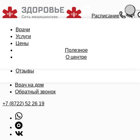
Расписание
Врачи
Врачи
Записаться на приём
Услуги
Услуги
Цены
Цены
Полезное
Полезное
О центре
О центре
Бонусная карта
Записаться на приём
Отзывы
Мои анализы
Врач на дом
Обратный звонок
+7 (8722) 52 26 19