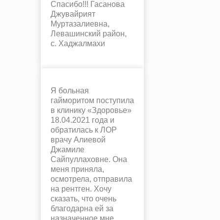
Спасибо!!! Гасанова
Джувайрият
Муртазалиевна,
Левашинский район,
с. Хаджалмахи
Я больная
гайморитом поступила
в клинику «Здоровье»
18.04.2021 года и
обратилась к ЛОР
врачу Алиевой
Джамиле
Сайпуллаховне. Она
меня приняла,
осмотрела, отправила
на рентген. Хочу
сказать, что очень
благодарна ей за
назначенное мне