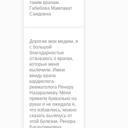
таким врачам.
Габибова Мамлакат
Саидовна
Дорогие мои медики, я
с большой
благодарностью
отзываюсь о врачах,
которые меня
вылечили. Имею
ввиду врача
кардиолога-
ревматолога Ренору
Назаралиеву. Меня
привели буквально на
руках и не ожидала я,
что избавлюсь, можно
сказать вылечусь от
этой болезни. Ренора
Багаутдиновна