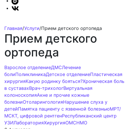
Главная
/
Услуги
/
Прием детского ортопеда
Прием детского
ортопеда
Взрослое отделение
ДМС
Лечение
боли
Поликлиника
Детское отделение
Пластическая
хирургия
Какую родинку бояться?
Хроническая боль
в суставах
Врач-трихолог
Виртуальная
колоноскопия
Акне и прочие кожные
болезни
Отоларингология
Нарушение слуха у
детей
Памятка пациенту с язвенной болезнью
МРТ/
МСКТ, цифровой рентген
Республиканский центр
УЗИ
Лаборатория
Хирургия
ОМС
НМО