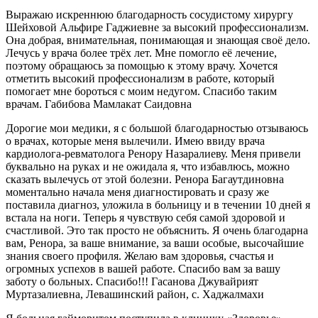
Выражаю искреннюю благодарность сосудистому хирургу
Шейховой Альфире Гаджиевне за высокий профессионализм.
Она добрая, внимательная, понимающая и знающая своё дело.
Лечусь у врача более трёх лет. Мне помогло её лечение,
поэтому обращаюсь за помощью к этому врачу. Хочется
отметить высокий профессионализм в работе, который
помогает мне бороться с моим недугом. Спасибо таким
врачам. Габибова Мамлакат Саидовна
Дорогие мои медики, я с большой благодарностью отзываюсь
о врачах, которые меня вылечили. Имею ввиду врача
кардиолога-ревматолога Ренору Назаралиеву. Меня привели
буквально на руках и не ожидала я, что избавлюсь, можно
сказать вылечусь от этой болезни. Ренора Багаутдиновна
моментально начала меня диагностировать и сразу же
поставила диагноз, уложила в больницу и в течении 10 дней я
встала на ноги. Теперь я чувствую себя самой здоровой и
счастливой. Это так просто не объяснить. Я очень благодарна
вам, Ренора, за ваше внимание, за ваши особые, высочайшие
знания своего профиля. Желаю вам здоровья, счастья и
огромных успехов в вашей работе. Спасибо вам за вашу
заботу о больных. Спасибо!!! Гасанова Джувайрият
Муртазалиевна, Левашинский район, с. Хаджалмахи