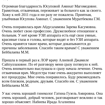
Огромная благодарность Юсуповой Аминат Магомедовне.
Грамотная, отзывчивая, переживает за больного как за своего.
Хожу к ней 2011 года и ни разу не пожалела. Приятная,
улыбчивая Юсупова Аминат. С уважением Муратбекова Г.М.
Очень понравилась врач Абдусаламова Зарема Касумовна.
Очень любит свою профессию. Дружелюбное отношение к
больным. У неё кроме УЗИ аппарата есть ещё свои умные,
красивые глаза и голова, которые видят и без УЗИ аппарата.
Очень нравятся такие врачи, которые докапываются до
причины заболевания. Спасибо таким врачам! С уважением
Бейбалаева М.М.
Пришла в первый раз к ЛОР врачу Алиевой Джамиле
Сайпуллаховне. По её разговору меня сразу потянуло к ней.
Очень внимательно выслушала и сразу начала лечение. Очень
отзывчивая врач. Медсестра тоже очень аккуратно выполняет
все процедуры. Мне очень понравилось. Буду рекомендовать
всем близким, родным, друзьям. Спасибо им. С уважением
Бейбалаева М.М.
У вас очень хороший гинеколог Гатина Гузель Амировна. Она
очень хороший, добрый человек, разговаривает вежливо и так
хорошо объясняет. Набиева Ирада Агалиевна