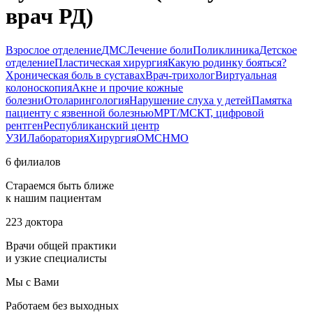
врач РД)
Взрослое отделение
ДМС
Лечение боли
Поликлиника
Детское
отделение
Пластическая хирургия
Какую родинку бояться?
Хроническая боль в суставах
Врач-трихолог
Виртуальная
колоноскопия
Акне и прочие кожные
болезни
Отоларингология
Нарушение слуха у детей
Памятка
пациенту с язвенной болезнью
МРТ/МСКТ, цифровой
рентген
Республиканский центр
УЗИ
Лаборатория
Хирургия
ОМС
НМО
6 филиалов
Стараемся быть ближе
к нашим пациентам
223 доктора
Врачи общей практики
и узкие специалисты
Мы с Вами
Работаем без выходных