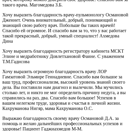
такого врача. Магомедова З.Б.
Хочу выразить благодарность врачу-пульмонологу Османовой
Дженнет. Очень внимательный, добрый, понимающий и
знающий свою работу врач. Побольше бы таких врачей!
Спасибо ей огромное. И спасибо вам за то, что у вас работает
такой прекрасный, добрый, умный специалист! Ахмедова
Дина
Хочу выразить благодарность регистратору кабинета МСКТ
Элине и медработнику Довлетхановой Фаине. С уважением
Т.М.Гадисова
Хочу выразить огромную благодарность врачу ЛОР
Гамзатовой Эльмире Геннадиевне. Спасибо вам большое за
ваш труд, профессионализм, высокий уровень знаний своего
дела. Вы поставили нам диагноз и вылечили. Мы мучились
столько лет, и никто не мог определить причину недуга, а вы
справились на раз, два. Спасибо вам большое! Успехов в
вашем нелегком труде, здоровья и счастья в личной жизни.
Кахруманова Нигяр, мама Кахруманова О.С.
Выражаю благодарность своему врачу Османовой Д.А. за
помощь и желаю дальнейших профессиональных успехов и
здоровье! Пациент Гаджиахмедов М-М.