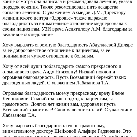
конце осмотра она написала и рекомендовала лечение, указав
порядок лечения. Также рекомендовала пить лекарства
согласно лечению. С уважением Ахмедов Д.М. Директору
медицинского центра «Здоровье» также выражаю
благодарность за внимательное отношение медперсонала к
своим пациентам. УЗИ врача Асиятилову А.М. благодарим за
вежливое обследование
Хочу выразить огромную благодарность Абдуллаевой Диляре
за её добросовестное отношение к пациентам, за её
понимание и чуткое отношение к больным.
Хочу от всей души поблагодарить самого прекрасного и
отзывчивого врача Аиду Ниязовну! Низкий поклон и
огромная благодарность. Пусть Всевышний бережёт таких
драгоценных людей. С уважением Лабазанова Т.А.
Огромная благодарность моему прекрасному врачу Елене
Леонидовне! Спасибо за ваш подход к пациентам, за
грамотность. Долгих лет жизни вам, здоровья и пусть
Всевышний хранит вас! Слов мало описать всё. С уважением
Лабазанова Т.А.
Хочу выразить благодарность очень грамотному,
внимательному доктору Шейховой Альфире Гаджиевне. Это
врач, которому можно доверить своё здоровье. Спасибо вам за