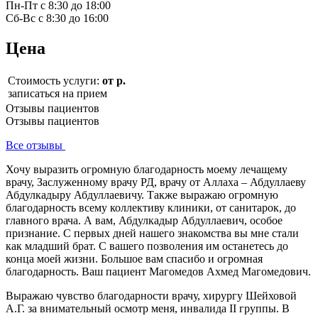
Пн-Пт с 8:30 до 18:00
Сб-Вс с 8:30 до 16:00
Цена
Стоимость услуги:
от р.
записаться на прием
Отзывы пациентов
Отзывы пациентов
Все отзывы
Хочу выразить огромную благодарность моему лечащему
врачу, Заслуженному врачу РД, врачу от Аллаха – Абдуллаеву
Абдулкадыру Абдуллаевичу. Также выражаю огромную
благодарность всему коллективу клиники, от санитарок, до
главного врача. А вам, Абдулкадыр Абдуллаевич, особое
признание. С первых дней нашего знакомства вы мне стали
как младший брат. С вашего позволения им останетесь до
конца моей жизни. Большое вам спасибо и огромная
благодарность. Ваш пациент Магомедов Ахмед Магомедович.
Выражаю чувство благодарности врачу, хирургу Шейховой
А.Г. за внимательный осмотр меня, инвалида II группы. В