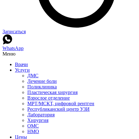
Записаться
WhatsApp
Меню
Врачи
Услуги
ДМС
Лечение боли
Поликлиника
Пластическая хирургия
Взрослое отделение
МРТ/МСКТ, цифровой рентген
Республиканский центр УЗИ
Лаборатория
Хирургия
ОМС
НМО
Цены