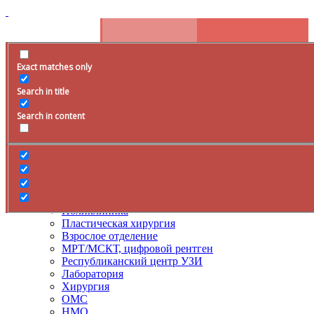
Exact matches only
Расписание
Search in title
+79285399105
Время работы
Search in content
Врачи
Услуги
ДМС
Лечение боли
Поликлиника
Пластическая хирургия
Взрослое отделение
МРТ/МСКТ, цифровой рентген
Республиканский центр УЗИ
Лаборатория
Хирургия
ОМС
НМО