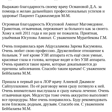
Выражаю благодарность своему врачу Османовой Д.А. за
помощь и желаю дальнейших профессиональных успехов и
здоровье! Пациент Гаджиахмедов М-М.
Огромная благодарность Юсуповой Аминат Магомедовне.
Грамотная, отзывчивая, переживает за больного как за своего.
Хожу к ней 2011 года и ни разу не пожалела. Приятная,
улыбчивая Юсупова Аминат. С уважением Муратбекова Г.М.
Очень понравилась врач Абдусаламова Зарема Касумовна.
Очень любит свою профессию. Дружелюбное отношение к
больным. У неё кроме УЗИ аппарата есть ещё свои умные,
красивые глаза и голова, которые видят и без УЗИ аппарата.
Очень нравятся такие врачи, которые докапываются до
причины заболевания. Спасибо таким врачам! С уважением
Бейбалаева М.М.
Пришла в первый раз к ЛОР врачу Алиевой Джамиле
Сайпуллаховне. По её разговору меня сразу потянуло к ней.
Очень внимательно выслушала и сразу начала лечение. Очень
отзывчивая врач. Медсестра тоже очень аккуратно выполняет
все процедуры. Мне очень понравилось. Буду рекомендовать
всем близким, родным, друзьям. Спасибо им. С уважением
Бейбалаева М.М.