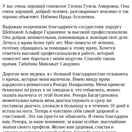
У вас очень хороший гинеколог Гатина Гузель Амировна. Она
очень хороший, добрый человек, разговаривает вежливо и так
хорошо объясняет. Набиева Ирада Агалиевна
Выражаю искреннюю благодарность сосудистому хирургу
Шейховой Альфире Гаджиевне за высокий профессионализм.
Она добрая, внимательная, понимающая и знающая своё дело.
Лечусь у врача более трёх лет. Мне помогло её лечение,
поэтому обращаюсь за помощью к этому врачу. Хочется
отметить высокий профессионализм в работе, который
помогает мне бороться с моим недугом. Спасибо таким
врачам. Габибова Мамлакат Саидовна
Дорогие мои медики, я с большой благодарностью отзываюсь
о врачах, которые меня вылечили. Имею ввиду врача
кардиолога-ревматолога Ренору Назаралиеву. Меня привели
буквально на руках и не ожидала я, что избавлюсь, можно
сказать вылечусь от этой болезни. Ренора Багаутдиновна
моментально начала меня диагностировать и сразу же
поставила диагноз, уложила в больницу и в течении 10 дней я
встала на ноги. Теперь я чувствую себя самой здоровой и
счастливой. Это так просто не объяснить. Я очень благодарна
вам, Ренора, за ваше внимание, за ваши особые, высочайшие
знания своего профиля. Желаю вам здоровья, счастья и