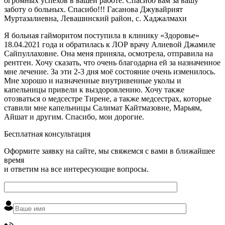
огромных успехов в вашей работе. Спасибо вам за вашу
заботу о больных. Спасибо!!! Гасанова Джувайрият
Муртазалиевна, Левашинский район, с. Хаджалмахи
Я больная гайморитом поступила в клинику «Здоровье»
18.04.2021 года и обратилась к ЛОР врачу Алиевой Джамиле
Сайпуллаховне. Она меня приняла, осмотрела, отправила на
рентген. Хочу сказать, что очень благодарна ей за назначенное
мне лечение. За эти 2-3 дня моё состояние очень изменилось.
Мне хорошо и назначенные внутривенные уколы и
капельницы привели к выздоровлению. Хочу также
отозваться о медсестре Тирене, а также медсестрах, которые
ставили мне капельницы Салимат Кайтмазовне, Марьям,
Айшат и другим. Спасибо, мои дорогие.
Бесплатная консультация
Оформите заявку на сайте, мы свяжемся с вами в ближайшее
время
и ответим на все интересующие вопросы.