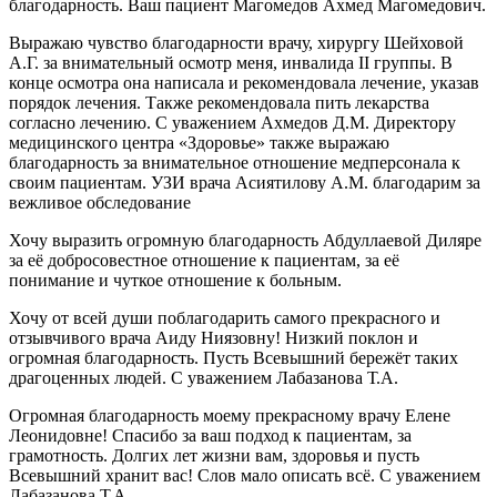
благодарность. Ваш пациент Магомедов Ахмед Магомедович.
Выражаю чувство благодарности врачу, хирургу Шейховой
А.Г. за внимательный осмотр меня, инвалида II группы. В
конце осмотра она написала и рекомендовала лечение, указав
порядок лечения. Также рекомендовала пить лекарства
согласно лечению. С уважением Ахмедов Д.М. Директору
медицинского центра «Здоровье» также выражаю
благодарность за внимательное отношение медперсонала к
своим пациентам. УЗИ врача Асиятилову А.М. благодарим за
вежливое обследование
Хочу выразить огромную благодарность Абдуллаевой Диляре
за её добросовестное отношение к пациентам, за её
понимание и чуткое отношение к больным.
Хочу от всей души поблагодарить самого прекрасного и
отзывчивого врача Аиду Ниязовну! Низкий поклон и
огромная благодарность. Пусть Всевышний бережёт таких
драгоценных людей. С уважением Лабазанова Т.А.
Огромная благодарность моему прекрасному врачу Елене
Леонидовне! Спасибо за ваш подход к пациентам, за
грамотность. Долгих лет жизни вам, здоровья и пусть
Всевышний хранит вас! Слов мало описать всё. С уважением
Лабазанова Т.А.