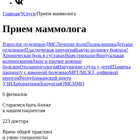
Главная
/
Услуги
/
Прием маммолога
Прием маммолога
Взрослое отделение
ДМС
Лечение боли
Поликлиника
Детское
отделение
Пластическая хирургия
Какую родинку бояться?
Хроническая боль в суставах
Врач-трихолог
Виртуальная
колоноскопия
Акне и прочие кожные
болезни
Отоларингология
Нарушение слуха у детей
Памятка
пациенту с язвенной болезнью
МРТ/МСКТ, цифровой
рентген
Республиканский центр
УЗИ
Лаборатория
Хирургия
ОМС
НМО
6 филиалов
Стараемся быть ближе
к нашим пациентам
223 доктора
Врачи общей практики
и узкие специалисты