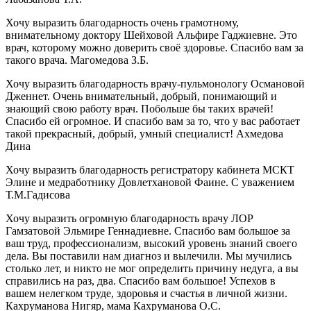
Хочу выразить благодарность очень грамотному,
внимательному доктору Шейховой Альфире Гаджиевне. Это
врач, которому можно доверить своё здоровье. Спасибо вам за
такого врача. Магомедова З.Б.
Хочу выразить благодарность врачу-пульмонологу Османовой
Дженнет. Очень внимательный, добрый, понимающий и
знающий свою работу врач. Побольше бы таких врачей!
Спасибо ей огромное. И спасибо вам за то, что у вас работает
такой прекрасный, добрый, умный специалист! Ахмедова
Дина
Хочу выразить благодарность регистратору кабинета МСКТ
Элине и медработнику Довлетхановой Фаине. С уважением
Т.М.Гадисова
Хочу выразить огромную благодарность врачу ЛОР
Гамзатовой Эльмире Геннадиевне. Спасибо вам большое за
ваш труд, профессионализм, высокий уровень знаний своего
дела. Вы поставили нам диагноз и вылечили. Мы мучились
столько лет, и никто не мог определить причину недуга, а вы
справились на раз, два. Спасибо вам большое! Успехов в
вашем нелегком труде, здоровья и счастья в личной жизни.
Кахруманова Нигяр, мама Кахруманова О.С.