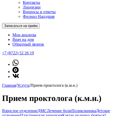
Контакты
Лицензии
Вопросы и ответы
Филиал Нацздрав
Записаться на приём
Мои анализы
Врач на дом
Обратный звонок
+7 (8722) 52 26 19
Главная
/
Услуги
/
Прием проктолога (к.м.н.)
Прием проктолога (к.м.н.)
Взрослое отделение
ДМС
Лечение боли
Поликлиника
Детское
отделение
Пластическая хирургия
Какую родинку бояться?