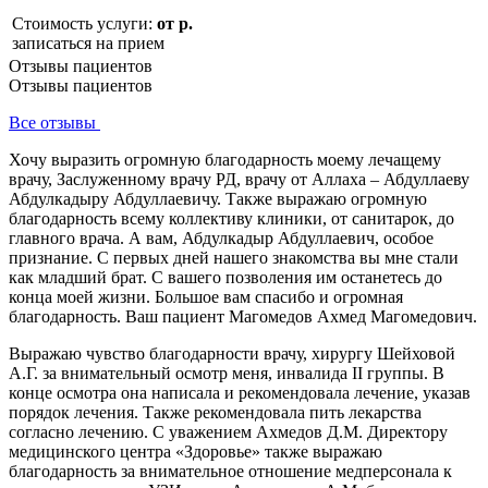
Стоимость услуги:
от р.
записаться на прием
Отзывы пациентов
Отзывы пациентов
Все отзывы
Хочу выразить огромную благодарность моему лечащему
врачу, Заслуженному врачу РД, врачу от Аллаха – Абдуллаеву
Абдулкадыру Абдуллаевичу. Также выражаю огромную
благодарность всему коллективу клиники, от санитарок, до
главного врача. А вам, Абдулкадыр Абдуллаевич, особое
признание. С первых дней нашего знакомства вы мне стали
как младший брат. С вашего позволения им останетесь до
конца моей жизни. Большое вам спасибо и огромная
благодарность. Ваш пациент Магомедов Ахмед Магомедович.
Выражаю чувство благодарности врачу, хирургу Шейховой
А.Г. за внимательный осмотр меня, инвалида II группы. В
конце осмотра она написала и рекомендовала лечение, указав
порядок лечения. Также рекомендовала пить лекарства
согласно лечению. С уважением Ахмедов Д.М. Директору
медицинского центра «Здоровье» также выражаю
благодарность за внимательное отношение медперсонала к