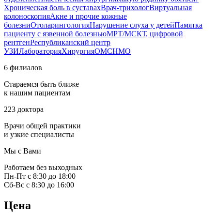
Хроническая боль в суставах
Врач-трихолог
Виртуальная
колоноскопия
Акне и прочие кожные
болезни
Отоларингология
Нарушение слуха у детей
Памятка
пациенту с язвенной болезнью
МРТ/МСКТ, цифровой
рентген
Республиканский центр
УЗИ
Лаборатория
Хирургия
ОМС
НМО
6 филиалов
Стараемся быть ближе
к нашим пациентам
223 доктора
Врачи общей практики
и узкие специалисты
Мы с Вами
Работаем без выходных
Пн-Пт с 8:30 до 18:00
Сб-Вс с 8:30 до 16:00
Цена