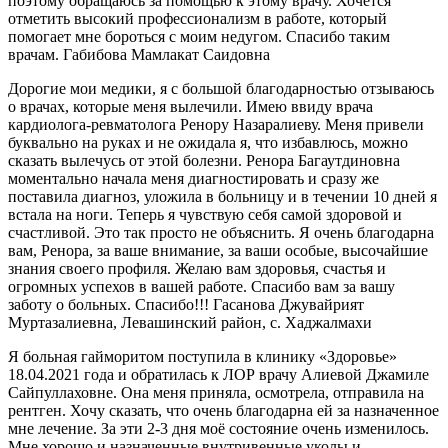
поэтому обращаюсь за помощью к этому врачу. Хочется
отметить высокий профессионализм в работе, который
помогает мне бороться с моим недугом. Спасибо таким
врачам. Габибова Мамлакат Саидовна
Дорогие мои медики, я с большой благодарностью отзываюсь
о врачах, которые меня вылечили. Имею ввиду врача
кардиолога-ревматолога Ренору Назаралиеву. Меня привели
буквально на руках и не ожидала я, что избавлюсь, можно
сказать вылечусь от этой болезни. Ренора Багаутдиновна
моментально начала меня диагностировать и сразу же
поставила диагноз, уложила в больницу и в течении 10 дней я
встала на ноги. Теперь я чувствую себя самой здоровой и
счастливой. Это так просто не объяснить. Я очень благодарна
вам, Ренора, за ваше внимание, за ваши особые, высочайшие
знания своего профиля. Желаю вам здоровья, счастья и
огромных успехов в вашей работе. Спасибо вам за вашу
заботу о больных. Спасибо!!! Гасанова Джувайрият
Муртазалиевна, Левашинский район, с. Хаджалмахи
Я больная гайморитом поступила в клинику «Здоровье»
18.04.2021 года и обратилась к ЛОР врачу Алиевой Джамиле
Сайпуллаховне. Она меня приняла, осмотрела, отправила на
рентген. Хочу сказать, что очень благодарна ей за назначенное
мне лечение. За эти 2-3 дня моё состояние очень изменилось.
Мне хорошо и назначенные внутривенные уколы и