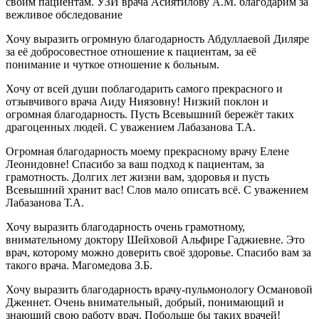
своим пациентам. УЗИ врача Асиятилову А.М. благодарим за
вежливое обследование
Хочу выразить огромную благодарность Абдуллаевой Диляре
за её добросовестное отношение к пациентам, за её
понимание и чуткое отношение к больным.
Хочу от всей души поблагодарить самого прекрасного и
отзывчивого врача Аиду Ниязовну! Низкий поклон и
огромная благодарность. Пусть Всевышний бережёт таких
драгоценных людей. С уважением Лабазанова Т.А.
Огромная благодарность моему прекрасному врачу Елене
Леонидовне! Спасибо за ваш подход к пациентам, за
грамотность. Долгих лет жизни вам, здоровья и пусть
Всевышний хранит вас! Слов мало описать всё. С уважением
Лабазанова Т.А.
Хочу выразить благодарность очень грамотному,
внимательному доктору Шейховой Альфире Гаджиевне. Это
врач, которому можно доверить своё здоровье. Спасибо вам за
такого врача. Магомедова З.Б.
Хочу выразить благодарность врачу-пульмонологу Османовой
Дженнет. Очень внимательный, добрый, понимающий и
знающий свою работу врач. Побольше бы таких врачей!