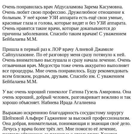
Очень понравилась врач Абдусаламова Зарема Касумовна.
Очень любит свою профессию. Дружелюбное отношение к
больным. У неё кроме УЗИ аппарата есть ещё свои умные,
красивые глаза и голова, которые видят и без УЗИ аппарата.
Очень нравятся такие врачи, которые докапываются до
причины заболевания. Спасибо таким врачам! С уважением
Бейбалаева М.М.
Пришла в первый раз к ЛОР врачу Алиевой Джамиле
Сайпуллаховне. По её разговору меня сразу потянуло к ней.
Очень внимательно выслушала и сразу начала лечение. Очень
отзывчивая врач. Медсестра тоже очень аккуратно выполняет
все процедуры. Мне очень понравилось. Буду рекомендовать
всем близким, родным, друзьям. Спасибо им. С уважением
Бейбалаева М.М.
У вас очень хороший гинеколог Гатина Гузель Амировна. Она
очень хороший, добрый человек, разговаривает вежливо и так
хорошо объясняет. Набиева Ирада Агалиевна
Выражаю искреннюю благодарность сосудистому хирургу
Шейховой Альфире Гаджиевне за высокий профессионализм.
Она добрая, внимательная, понимающая и знающая своё дело.
Лечусь у врача более трёх лет. Мне помогло её лечение,