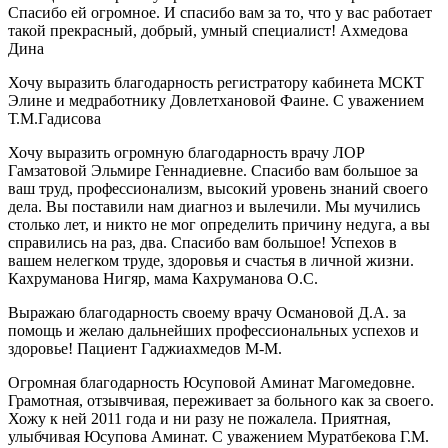
Спасибо ей огромное. И спасибо вам за то, что у вас работает
такой прекрасный, добрый, умный специалист! Ахмедова
Дина
Хочу выразить благодарность регистратору кабинета МСКТ
Элине и медработнику Довлетхановой Фаине. С уважением
Т.М.Гадисова
Хочу выразить огромную благодарность врачу ЛОР
Гамзатовой Эльмире Геннадиевне. Спасибо вам большое за
ваш труд, профессионализм, высокий уровень знаний своего
дела. Вы поставили нам диагноз и вылечили. Мы мучились
столько лет, и никто не мог определить причину недуга, а вы
справились на раз, два. Спасибо вам большое! Успехов в
вашем нелегком труде, здоровья и счастья в личной жизни.
Кахруманова Нигяр, мама Кахруманова О.С.
Выражаю благодарность своему врачу Османовой Д.А. за
помощь и желаю дальнейших профессиональных успехов и
здоровье! Пациент Гаджиахмедов М-М.
Огромная благодарность Юсуповой Аминат Магомедовне.
Грамотная, отзывчивая, переживает за больного как за своего.
Хожу к ней 2011 года и ни разу не пожалела. Приятная,
улыбчивая Юсупова Аминат. С уважением Муратбекова Г.М.