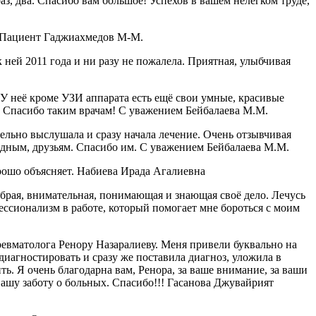
аз, два. Спасибо вам большое! Успехов в вашем нелегком труде,
! Пациент Гаджиахмедов М-М.
ней 2011 года и ни разу не пожалела. Приятная, улыбчивая
 неё кроме УЗИ аппарата есть ещё свои умные, красивые
я. Спасибо таким врачам! С уважением Бейбалаева М.М.
ельно выслушала и сразу начала лечение. Очень отзывчивая
одным, друзьям. Спасибо им. С уважением Бейбалаева М.М.
рошо объясняет. Набиева Ирада Агалиевна
рая, внимательная, понимающая и знающая своё дело. Лечусь
ессионализм в работе, который помогает мне бороться с моим
ревматолога Ренору Назаралиеву. Меня привели буквально на
диагностировать и сразу же поставила диагноз, уложила в
ть. Я очень благодарна вам, Ренора, за ваше внимание, за ваши
вашу заботу о больных. Спасибо!!! Гасанова Джувайрият