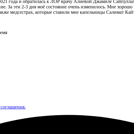
021 года и обратилась к ЛОР врачу Алиевой Джамиле Сайпуллахо
чение. За эти 2-3 дня моё состояние очень изменилось. Мне хоро
также медсестрах, которые ставили мне капельницы Салимат Кай
ремя
 соглашения.