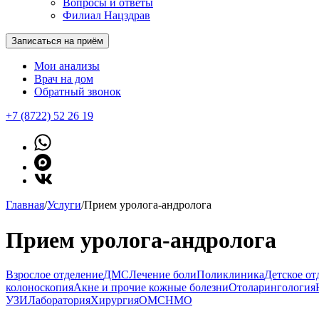
Вопросы и ответы
Филиал Нацздрав
Записаться на приём
Мои анализы
Врач на дом
Обратный звонок
+7 (8722) 52 26 19
Главная
/
Услуги
/
Прием уролога-андролога
Прием уролога-андролога
Взрослое отделение
ДМС
Лечение боли
Поликлиника
Детское от
колоноскопия
Акне и прочие кожные болезни
Отоларингология
УЗИ
Лаборатория
Хирургия
ОМС
НМО