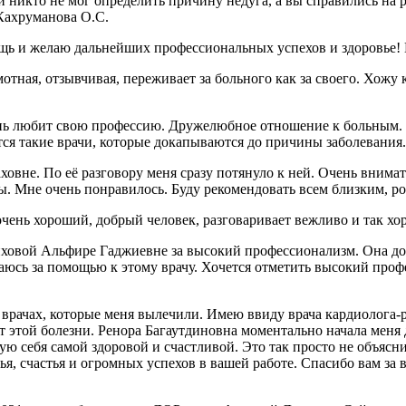
 никто не мог определить причину недуга, а вы справились на р
 Кахруманова О.С.
ощь и желаю дальнейших профессиональных успехов и здоровье
ая, отзывчивая, переживает за больного как за своего. Хожу к 
нь любит свою профессию. Дружелюбное отношение к больным. У
вятся такие врачи, которые докапываются до причины заболевани
вне. По её разговору меня сразу потянуло к ней. Очень внимат
ры. Мне очень понравилось. Буду рекомендовать всем близким, р
очень хороший, добрый человек, разговаривает вежливо и так хо
овой Альфире Гаджиевне за высокий профессионализм. Она доб
ащаюсь за помощью к этому врачу. Хочется отметить высокий проф
 врачах, которые меня вылечили. Имею ввиду врача кардиолога-
от этой болезни. Ренора Багаутдиновна моментально начала меня 
вую себя самой здоровой и счастливой. Это так просто не объясни
я, счастья и огромных успехов в вашей работе. Спасибо вам за 