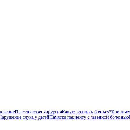
деление
Пластическая хирургия
Какую родинку бояться?
Хроничес
Нарушение слуха у детей
Памятка пациенту с язвенной болезнью