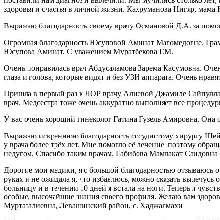
поставили нам диагноз и вылечили. Мы мучились столько лет, и
здоровья и счастья в личной жизни. Кахруманова Нигяр, мама
Выражаю благодарность своему врачу Османовой Д.А. за пом
Огромная благодарность Юсуповой Аминат Магомедовне. Грамотн
Юсупова Аминат. С уважением Муратбекова Г.М.
Очень понравилась врач Абдусаламова Зарема Касумовна. Оче
глаза и голова, которые видят и без УЗИ аппарата. Очень нра
Пришла в первый раз к ЛОР врачу Алиевой Джамиле Сайпуллахо
врач. Медсестра тоже очень аккуратно выполняет все процеду
У вас очень хороший гинеколог Гатина Гузель Амировна. Она 
Выражаю искреннюю благодарность сосудистому хирургу Шейх
у врача более трёх лет. Мне помогло её лечение, поэтому обр
недугом. Спасибо таким врачам. Габибова Мамлакат Саидовна
Дорогие мои медики, я с большой благодарностью отзываюсь о
руках и не ожидала я, что избавлюсь, можно сказать вылечусь 
больницу и в течении 10 дней я встала на ноги. Теперь я чувст
особые, высочайшие знания своего профиля. Желаю вам здоровь
Муртазалиевна, Левашинский район, с. Хаджалмахи