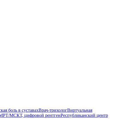
кая боль в суставах
Врач-трихолог
Виртуальная
МРТ/МСКТ, цифровой рентген
Республиканский центр