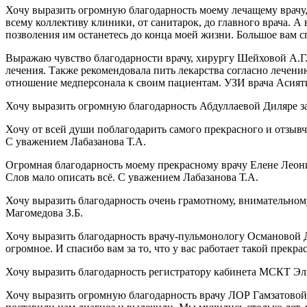
Хочу выразить огромную благодарность моему лечащему врачу
всему коллективу клиники, от санитарок, до главного врача. 
позволения им останетесь до конца моей жизни. Большое вам 
Выражаю чувство благодарности врачу, хирургу Шейховой А.Г. 
лечения. Также рекомендовала пить лекарства согласно лечен
отношение медперсонала к своим пациентам. УЗИ врача Асият
Хочу выразить огромную благодарность Абдуллаевой Диляре за
Хочу от всей души поблагодарить самого прекрасного и отзыв
С уважением Лабазанова Т.А.
Огромная благодарность моему прекрасному врачу Елене Леонид
Слов мало описать всё. С уважением Лабазанова Т.А.
Хочу выразить благодарность очень грамотному, внимательному
Магомедова З.Б.
Хочу выразить благодарность врачу-пульмонологу Османовой 
огромное. И спасибо вам за то, что у вас работает такой пре
Хочу выразить благодарность регистратору кабинета МСКТ Эл
Хочу выразить огромную благодарность врачу ЛОР Гамзатовой 