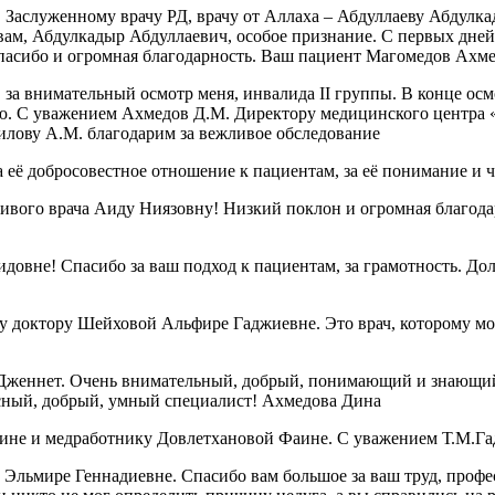
, Заслуженному врачу РД, врачу от Аллаха – Абдуллаеву Абдул
А вам, Абдулкадыр Абдуллаевич, особое признание. С первых дне
спасибо и огромная благодарность. Ваш пациент Магомедов Ахм
за внимательный осмотр меня, инвалида II группы. В конце осмо
ию. С уважением Ахмедов Д.М. Директору медицинского центра 
илову А.М. благодарим за вежливое обследование
 её добросовестное отношение к пациентам, за её понимание и 
чивого врача Аиду Ниязовну! Низкий поклон и огромная благод
овне! Спасибо за ваш подход к пациентам, за грамотность. Дол
 доктору Шейховой Альфире Гаджиевне. Это врач, которому можн
Дженнет. Очень внимательный, добрый, понимающий и знающий 
красный, добрый, умный специалист! Ахмедова Дина
ине и медработнику Довлетхановой Фаине. С уважением Т.М.Га
Эльмире Геннадиевне. Спасибо вам большое за ваш труд, профе