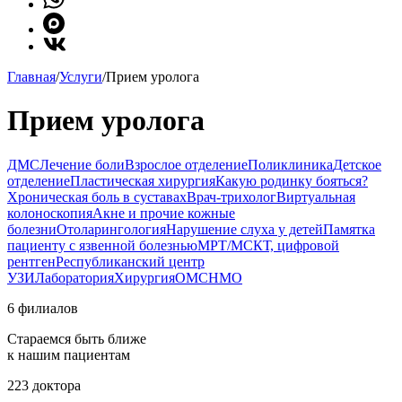
Главная
/
Услуги
/
Прием уролога
Прием уролога
ДМС
Лечение боли
Взрослое отделение
Поликлиника
Детское
отделение
Пластическая хирургия
Какую родинку бояться?
Хроническая боль в суставах
Врач-трихолог
Виртуальная
колоноскопия
Акне и прочие кожные
болезни
Отоларингология
Нарушение слуха у детей
Памятка
пациенту с язвенной болезнью
МРТ/МСКТ, цифровой
рентген
Республиканский центр
УЗИ
Лаборатория
Хирургия
ОМС
НМО
6 филиалов
Стараемся быть ближе
к нашим пациентам
223 доктора