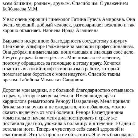
всем близким, родным, друзьям. Спасибо им. С уважением
Бейбалаева М.М.
У вас очень хороший гинеколог Гатина Гузель Амировна. Она
очень хороший, добрый человек, разговаривает вежливо и так
хорошо объясняет. Набиева Ирада Агалиевна
Выражаю искреннюю благодарность сосудистому хирургу
Шейховой Альфире Гаджиевне за высокий профессионализм.
Она добрая, внимательная, понимающая и знающая своё дело.
Лечусь у врача более трёх лет. Мне помогло её лечение,
поэтому обращаюсь за помощью к этому врачу. Хочется
отметить высокий профессионализм в работе, который
помогает мне бороться с моим недугом. Спасибо таким
врачам. Габибова Мамлакат Саидовна
Дорогие мои медики, я с большой благодарностью отзываюсь
о врачах, которые меня вылечили. Имею ввиду врача
кардиолога-ревматолога Ренору Назаралиеву. Меня привели
буквально на руках и не ожидала я, что избавлюсь, можно
сказать вылечусь от этой болезни. Ренора Багаутдиновна
моментально начала меня диагностировать и сразу же
поставила диагноз, уложила в больницу и в течении 10 дней я
встала на ноги. Теперь я чувствую себя самой здоровой и
счастливой. Это так просто не объяснить. Я очень благодарна