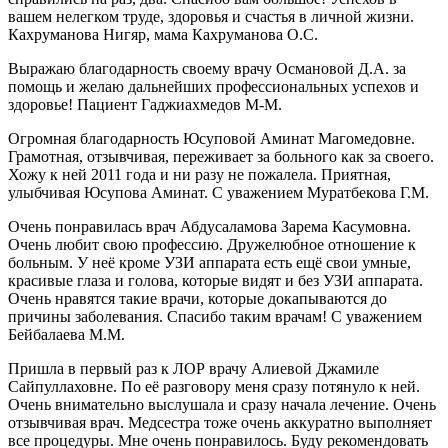
вашем нелегком труде, здоровья и счастья в личной жизни.
Кахруманова Нигяр, мама Кахруманова О.С.
Выражаю благодарность своему врачу Османовой Д.А. за
помощь и желаю дальнейших профессиональных успехов и
здоровье! Пациент Гаджиахмедов М-М.
Огромная благодарность Юсуповой Аминат Магомедовне.
Грамотная, отзывчивая, переживает за больного как за своего.
Хожу к ней 2011 года и ни разу не пожалела. Приятная,
улыбчивая Юсупова Аминат. С уважением Муратбекова Г.М.
Очень понравилась врач Абдусаламова Зарема Касумовна.
Очень любит свою профессию. Дружелюбное отношение к
больным. У неё кроме УЗИ аппарата есть ещё свои умные,
красивые глаза и голова, которые видят и без УЗИ аппарата.
Очень нравятся такие врачи, которые докапываются до
причины заболевания. Спасибо таким врачам! С уважением
Бейбалаева М.М.
Пришла в первый раз к ЛОР врачу Алиевой Джамиле
Сайпуллаховне. По её разговору меня сразу потянуло к ней.
Очень внимательно выслушала и сразу начала лечение. Очень
отзывчивая врач. Медсестра тоже очень аккуратно выполняет
все процедуры. Мне очень понравилось. Буду рекомендовать