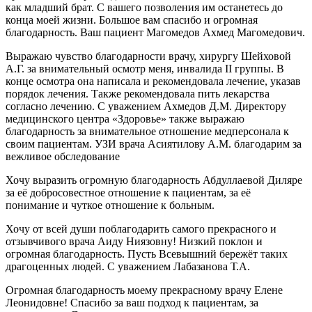
как младший брат. С вашего позволения им останетесь до
конца моей жизни. Большое вам спасибо и огромная
благодарность. Ваш пациент Магомедов Ахмед Магомедович.
Выражаю чувство благодарности врачу, хирургу Шейховой
А.Г. за внимательный осмотр меня, инвалида II группы. В
конце осмотра она написала и рекомендовала лечение, указав
порядок лечения. Также рекомендовала пить лекарства
согласно лечению. С уважением Ахмедов Д.М. Директору
медицинского центра «Здоровье» также выражаю
благодарность за внимательное отношение медперсонала к
своим пациентам. УЗИ врача Асиятилову А.М. благодарим за
вежливое обследование
Хочу выразить огромную благодарность Абдуллаевой Диляре
за её добросовестное отношение к пациентам, за её
понимание и чуткое отношение к больным.
Хочу от всей души поблагодарить самого прекрасного и
отзывчивого врача Аиду Ниязовну! Низкий поклон и
огромная благодарность. Пусть Всевышний бережёт таких
драгоценных людей. С уважением Лабазанова Т.А.
Огромная благодарность моему прекрасному врачу Елене
Леонидовне! Спасибо за ваш подход к пациентам, за