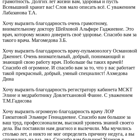
грамотность. Долгих лет жизни вам, здоровья и пусть
Всевышний хранит вас! Слов мало описать всё. С уважением
Лабазанова Т.А.
Хочу выразить благодарность очень грамотному,
внимательному доктору Шейховой Альфире Гаджиевне. Это
врач, которому можно доверить своё здоровье. Спасибо вам за
такого врача. Магомедова З.Б.
Хочу выразить благодарность врачу-пульмонологу Османовой
Дженнет. Очень внимательный, добрый, понимающий и
знающий свою работу врач. Побольше бы таких врачей!
Спасибо ей огромное. И спасибо вам за то, что у вас работает
такой прекрасный, добрый, умный специалист! Ахмедова
Дина
Хочу выразить благодарность регистратору кабинета МСКТ
Элине и медработнику Довлетхановой Фаине. С уважением
Т.М.Гадисова
Хочу выразить огромную благодарность врачу ЛОР
Гамзатовой Эльмире Геннадиевне. Спасибо вам большое за
ваш труд, профессионализм, высокий уровень знаний своего
дела. Вы поставили нам диагноз и вылечили. Мы мучились
столько лет, и никто не мог определить причину недуга, а вы
справились на раз, два. Спасибо вам большое! Успехов в