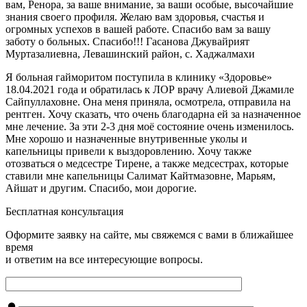
вам, Ренора, за ваше внимание, за ваши особые, высочайшие
знания своего профиля. Желаю вам здоровья, счастья и
огромных успехов в вашей работе. Спасибо вам за вашу
заботу о больных. Спасибо!!! Гасанова Джувайрият
Муртазалиевна, Левашинский район, с. Хаджалмахи
Я больная гайморитом поступила в клинику «Здоровье»
18.04.2021 года и обратилась к ЛОР врачу Алиевой Джамиле
Сайпуллаховне. Она меня приняла, осмотрела, отправила на
рентген. Хочу сказать, что очень благодарна ей за назначенное
мне лечение. За эти 2-3 дня моё состояние очень изменилось.
Мне хорошо и назначенные внутривенные уколы и
капельницы привели к выздоровлению. Хочу также
отозваться о медсестре Тирене, а также медсестрах, которые
ставили мне капельницы Салимат Кайтмазовне, Марьям,
Айшат и другим. Спасибо, мои дорогие.
Бесплатная консультация
Оформите заявку на сайте, мы свяжемся с вами в ближайшее
время
и ответим на все интересующие вопросы.