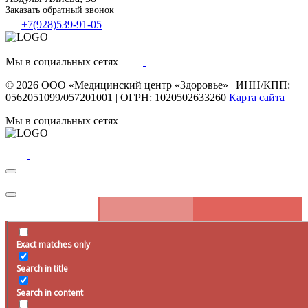
Заказать обратный звонок
+7(928)539-91-05
Мы в социальных сетях
© 2026
ООО «Медицинский центр «Здоровье»
|
ИНН/КПП:
0562051099/057201001
|
ОГРН: 1020502633260
Карта сайта
Мы в социальных сетях
Exact matches only
Запись на прием
Search in title
Оставьте заявку на сайте, наш специалист свяжется с вами в
ближайшее
время
.
Search in content