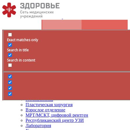
Exact matches only
Расписание
Search in title
+79285399105
Время работы
Search in content
Врачи
Услуги
ДМС
Лечение боли
Поликлиника
Пластическая хирургия
Взрослое отделение
МРТ/МСКТ, цифровой рентген
Республиканский центр УЗИ
Лаборатория