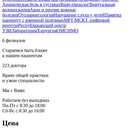
Хроническая боль в суставах
Врач-трихолог
Виртуальная
колоноскопия
Акне и прочие кожные
болезни
Отоларингология
Нарушение слуха у детей
Памятка
пациенту с язвенной болезнью
МРТ/МСКТ, цифровой
рентген
Республиканский центр
УЗИ
Лаборатория
Хирургия
ОМС
НМО
6 филиалов
Стараемся быть ближе
к нашим пациентам
223 доктора
Врачи общей практики
и узкие специалисты
Мы с Вами
Работаем без выходных
Пн-Пт с 8:30 до 18:00
Сб-Вс с 8:30 до 16:00
Цена