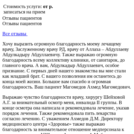
Стоимость услуги:
от р.
записаться на прием
Отзывы пациентов
Отзывы пациентов
Все отзывы
Хочу выразить огромную благодарность моему лечащему
врачу, Заслуженному врачу РД, врачу от Аллаха – Абдуллаеву
Абдулкадыру Абдуллаевичу. Также выражаю огромную
благодарность всему коллективу клиники, от санитарок, до
главного врача. А вам, Абдулкадыр Абдуллаевич, особое
признание. С первых дней нашего знакомства вы мне стали
как младший брат. С вашего позволения им останетесь до
конца моей жизни. Большое вам спасибо и огромная
благодарность. Ваш пациент Магомедов Ахмед Магомедович.
Выражаю чувство благодарности врачу, хирургу Шейховой
А.Г. за внимательный осмотр меня, инвалида II группы. В
конце осмотра она написала и рекомендовала лечение, указав
порядок лечения. Также рекомендовала пить лекарства
согласно лечению. С уважением Ахмедов Д.М. Директору
медицинского центра «Здоровье» также выражаю
благодарность за внимательное отношение медперсонала к