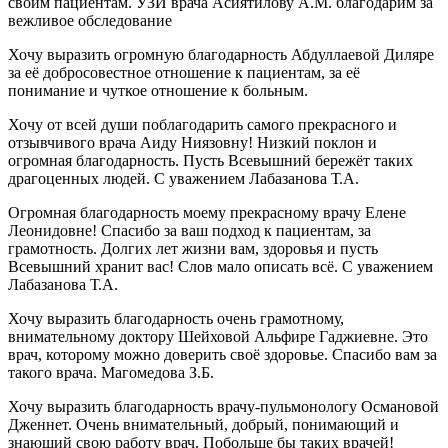
своим пациентам. УЗИ врача Асиятилову А.М. благодарим за
вежливое обследование
Хочу выразить огромную благодарность Абдуллаевой Диляре
за её добросовестное отношение к пациентам, за её
понимание и чуткое отношение к больным.
Хочу от всей души поблагодарить самого прекрасного и
отзывчивого врача Аиду Ниязовну! Низкий поклон и
огромная благодарность. Пусть Всевышний бережёт таких
драгоценных людей. С уважением Лабазанова Т.А.
Огромная благодарность моему прекрасному врачу Елене
Леонидовне! Спасибо за ваш подход к пациентам, за
грамотность. Долгих лет жизни вам, здоровья и пусть
Всевышний хранит вас! Слов мало описать всё. С уважением
Лабазанова Т.А.
Хочу выразить благодарность очень грамотному,
внимательному доктору Шейховой Альфире Гаджиевне. Это
врач, которому можно доверить своё здоровье. Спасибо вам за
такого врача. Магомедова З.Б.
Хочу выразить благодарность врачу-пульмонологу Османовой
Дженнет. Очень внимательный, добрый, понимающий и
знающий свою работу врач. Побольше бы таких врачей!