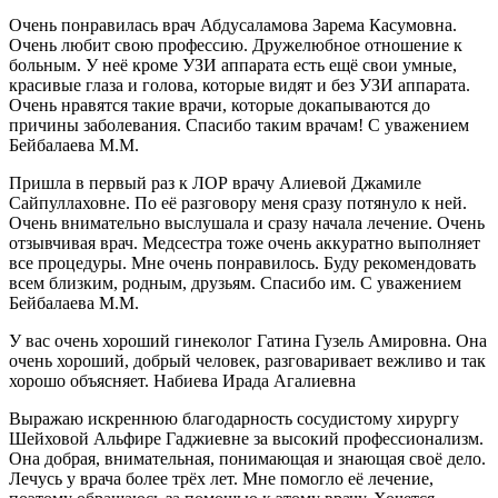
Очень понравилась врач Абдусаламова Зарема Касумовна.
Очень любит свою профессию. Дружелюбное отношение к
больным. У неё кроме УЗИ аппарата есть ещё свои умные,
красивые глаза и голова, которые видят и без УЗИ аппарата.
Очень нравятся такие врачи, которые докапываются до
причины заболевания. Спасибо таким врачам! С уважением
Бейбалаева М.М.
Пришла в первый раз к ЛОР врачу Алиевой Джамиле
Сайпуллаховне. По её разговору меня сразу потянуло к ней.
Очень внимательно выслушала и сразу начала лечение. Очень
отзывчивая врач. Медсестра тоже очень аккуратно выполняет
все процедуры. Мне очень понравилось. Буду рекомендовать
всем близким, родным, друзьям. Спасибо им. С уважением
Бейбалаева М.М.
У вас очень хороший гинеколог Гатина Гузель Амировна. Она
очень хороший, добрый человек, разговаривает вежливо и так
хорошо объясняет. Набиева Ирада Агалиевна
Выражаю искреннюю благодарность сосудистому хирургу
Шейховой Альфире Гаджиевне за высокий профессионализм.
Она добрая, внимательная, понимающая и знающая своё дело.
Лечусь у врача более трёх лет. Мне помогло её лечение,