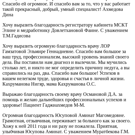
Спасибо ей огромное. И спасибо вам за то, что у вас работает
такой прекрасный, добрый, умный специалист! Ахмедова
Дина
Хочу выразить благодарность регистратору кабинета МСКТ
Элине и медработнику Довлетхановой Фаине. С уважением
Т.М.Гадисова
Хочу выразить огромную благодарность врачу ЛОР
Гамзатовой Эльмире Геннадиевне. Спасибо вам большое за
ваш труд, профессионализм, высокий уровень знаний своего
дела. Вы поставили нам диагноз и вылечили. Мы мучились
столько лет, и никто не мог определить причину недуга, а вы
справились на раз, два. Спасибо вам большое! Успехов в
вашем нелегком труде, здоровья и счастья в личной жизни.
Кахруманова Нигяр, мама Кахруманова О.С.
Выражаю благодарность своему врачу Османовой Д.А. за
помощь и желаю дальнейших профессиональных успехов и
здоровье! Пациент Гаджиахмедов М-М.
Огромная благодарность Юсуповой Аминат Магомедовне.
Грамотная, отзывчивая, переживает за больного как за своего.
Хожу к ней 2011 года и ни разу не пожалела. Приятная,
улыбчивая Юсупова Аминат. С уважением Муратбекова Г.М.