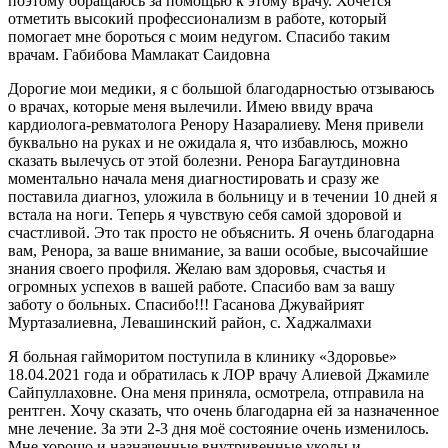
поэтому обращаюсь за помощью к этому врачу. Хочется
отметить высокий профессионализм в работе, который
помогает мне бороться с моим недугом. Спасибо таким
врачам. Габибова Мамлакат Саидовна
Дорогие мои медики, я с большой благодарностью отзываюсь
о врачах, которые меня вылечили. Имею ввиду врача
кардиолога-ревматолога Ренору Назаралиеву. Меня привели
буквально на руках и не ожидала я, что избавлюсь, можно
сказать вылечусь от этой болезни. Ренора Багаутдиновна
моментально начала меня диагностировать и сразу же
поставила диагноз, уложила в больницу и в течении 10 дней я
встала на ноги. Теперь я чувствую себя самой здоровой и
счастливой. Это так просто не объяснить. Я очень благодарна
вам, Ренора, за ваше внимание, за ваши особые, высочайшие
знания своего профиля. Желаю вам здоровья, счастья и
огромных успехов в вашей работе. Спасибо вам за вашу
заботу о больных. Спасибо!!! Гасанова Джувайрият
Муртазалиевна, Левашинский район, с. Хаджалмахи
Я больная гайморитом поступила в клинику «Здоровье»
18.04.2021 года и обратилась к ЛОР врачу Алиевой Джамиле
Сайпуллаховне. Она меня приняла, осмотрела, отправила на
рентген. Хочу сказать, что очень благодарна ей за назначенное
мне лечение. За эти 2-3 дня моё состояние очень изменилось.
Мне хорошо и назначенные внутривенные уколы и