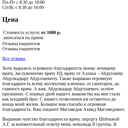
Пн-Пт с 8:30 до 18:00
Сб-Вс с 8:30 до 16:00
Цена
Стоимость услуги:
от 1000 р.
записаться на прием
Отзывы пациентов
Отзывы пациентов
Все отзывы
Хочу выразить огромную благодарность моему лечащему
врачу, Заслуженному врачу РД, врачу от Аллаха – Абдуллаеву
Абдулкадыру Абдуллаевичу. Также выражаю огромную
благодарность всему коллективу клиники, от санитарок, до
главного врача. А вам, Абдулкадыр Абдуллаевич, особое
признание. С первых дней нашего знакомства вы мне стали
как младший брат. С вашего позволения им останетесь до
конца моей жизни. Большое вам спасибо и огромная
благодарность. Ваш пациент Магомедов Ахмед Магомедович.
Выражаю чувство благодарности врачу, хирургу Шейховой
А.Г. за внимательный осмотр меня, инвалида II группы. В