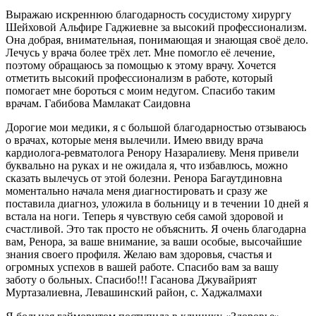
Выражаю искреннюю благодарность сосудистому хирургу
Шейховой Альфире Гаджиевне за высокий профессионализм.
Она добрая, внимательная, понимающая и знающая своё дело.
Лечусь у врача более трёх лет. Мне помогло её лечение,
поэтому обращаюсь за помощью к этому врачу. Хочется
отметить высокий профессионализм в работе, который
помогает мне бороться с моим недугом. Спасибо таким
врачам. Габибова Мамлакат Саидовна
Дорогие мои медики, я с большой благодарностью отзываюсь
о врачах, которые меня вылечили. Имею ввиду врача
кардиолога-ревматолога Ренору Назаралиеву. Меня привели
буквально на руках и не ожидала я, что избавлюсь, можно
сказать вылечусь от этой болезни. Ренора Багаутдиновна
моментально начала меня диагностировать и сразу же
поставила диагноз, уложила в больницу и в течении 10 дней я
встала на ноги. Теперь я чувствую себя самой здоровой и
счастливой. Это так просто не объяснить. Я очень благодарна
вам, Ренора, за ваше внимание, за ваши особые, высочайшие
знания своего профиля. Желаю вам здоровья, счастья и
огромных успехов в вашей работе. Спасибо вам за вашу
заботу о больных. Спасибо!!! Гасанова Джувайрият
Муртазалиевна, Левашинский район, с. Хаджалмахи