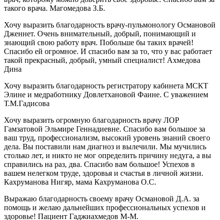
такого врача. Магомедова З.Б.
Хочу выразить благодарность врачу-пульмонологу Османовой
Дженнет. Очень внимательный, добрый, понимающий и
знающий свою работу врач. Побольше бы таких врачей!
Спасибо ей огромное. И спасибо вам за то, что у вас работает
такой прекрасный, добрый, умный специалист! Ахмедова
Дина
Хочу выразить благодарность регистратору кабинета МСКТ
Элине и медработнику Довлетхановой Фаине. С уважением
Т.М.Гадисова
Хочу выразить огромную благодарность врачу ЛОР
Гамзатовой Эльмире Геннадиевне. Спасибо вам большое за
ваш труд, профессионализм, высокий уровень знаний своего
дела. Вы поставили нам диагноз и вылечили. Мы мучились
столько лет, и никто не мог определить причину недуга, а вы
справились на раз, два. Спасибо вам большое! Успехов в
вашем нелегком труде, здоровья и счастья в личной жизни.
Кахруманова Нигяр, мама Кахруманова О.С.
Выражаю благодарность своему врачу Османовой Д.А. за
помощь и желаю дальнейших профессиональных успехов и
здоровье! Пациент Гаджиахмедов М-М.