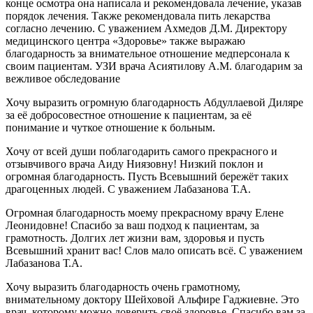
конце осмотра она написала и рекомендовала лечение, указав
порядок лечения. Также рекомендовала пить лекарства
согласно лечению. С уважением Ахмедов Д.М. Директору
медицинского центра «Здоровье» также выражаю
благодарность за внимательное отношение медперсонала к
своим пациентам. УЗИ врача Асиятилову А.М. благодарим за
вежливое обследование
Хочу выразить огромную благодарность Абдуллаевой Диляре
за её добросовестное отношение к пациентам, за её
понимание и чуткое отношение к больным.
Хочу от всей души поблагодарить самого прекрасного и
отзывчивого врача Аиду Ниязовну! Низкий поклон и
огромная благодарность. Пусть Всевышний бережёт таких
драгоценных людей. С уважением Лабазанова Т.А.
Огромная благодарность моему прекрасному врачу Елене
Леонидовне! Спасибо за ваш подход к пациентам, за
грамотность. Долгих лет жизни вам, здоровья и пусть
Всевышний хранит вас! Слов мало описать всё. С уважением
Лабазанова Т.А.
Хочу выразить благодарность очень грамотному,
внимательному доктору Шейховой Альфире Гаджиевне. Это
врач, которому можно доверить своё здоровье. Спасибо вам за