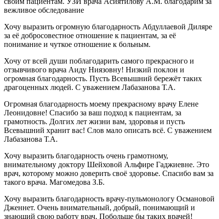
своим пациентам. УЗИ врача Асиятилову А.М. благодарим за
вежливое обследование
Хочу выразить огромную благодарность Абдуллаевой Диляре
за её добросовестное отношение к пациентам, за её
понимание и чуткое отношение к больным.
Хочу от всей души поблагодарить самого прекрасного и
отзывчивого врача Аиду Ниязовну! Низкий поклон и
огромная благодарность. Пусть Всевышний бережёт таких
драгоценных людей. С уважением Лабазанова Т.А.
Огромная благодарность моему прекрасному врачу Елене
Леонидовне! Спасибо за ваш подход к пациентам, за
грамотность. Долгих лет жизни вам, здоровья и пусть
Всевышний хранит вас! Слов мало описать всё. С уважением
Лабазанова Т.А.
Хочу выразить благодарность очень грамотному,
внимательному доктору Шейховой Альфире Гаджиевне. Это
врач, которому можно доверить своё здоровье. Спасибо вам за
такого врача. Магомедова З.Б.
Хочу выразить благодарность врачу-пульмонологу Османовой
Дженнет. Очень внимательный, добрый, понимающий и
знающий свою работу врач. Побольше бы таких врачей!