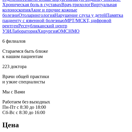
Хроническая боль в суставах
Врач-трихолог
Виртуальная
колоноскопия
Акне и прочие кожные
болезни
Отоларингология
Нарушение слуха у детей
Памятка
пациенту с язвенной болезнью
МРТ/МСКТ, цифровой
рентген
Республиканский центр
УЗИ
Лаборатория
Хирургия
ОМС
НМО
6 филиалов
Стараемся быть ближе
к нашим пациентам
223 доктора
Врачи общей практики
и узкие специалисты
Мы с Вами
Работаем без выходных
Пн-Пт с 8:30 до 18:00
Сб-Вс с 8:30 до 16:00
Цена