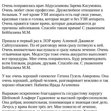
Очень понравилась врач Абдусаламова Зарема Касумовна.
Очень любит свою профессию. Дружелюбное отношение к
больным. У неё кроме УЗИ аппарата есть ещё свои умные,
красивые глаза и голова, которые видят и без УЗИ аппарата.
Очень нравятся такие врачи, которые докапываются до
причины заболевания. Спасибо таким врачам! С уважением
Бейбалаева М.М.
Пришла в первый раз к ЛОР врачу Алиевой Джамиле
Сайпуллаховне. По её разговору меня сразу потянуло к ней.
Очень внимательно выслушала и сразу начала лечение. Очень
отзывчивая врач. Медсестра тоже очень аккуратно выполняет
все процедуры. Мне очень понравилось. Буду рекомендовать
всем близким, родным, друзьям. Спасибо им. С уважением
Бейбалаева М.М.
У вас очень хороший гинеколог Гатина Гузель Амировна. Она
очень хороший, добрый человек, разговаривает вежливо и так
хорошо объясняет. Набиева Ирада Агалиевна
Выражаю искреннюю благодарность сосудистому хирургу
Шейховой Альфире Гаджиевне за высокий профессионализм.
Она добрая, внимательная, понимающая и знающая своё дело.
Лечусь у врача более трёх лет. Мне помогло её лечение,