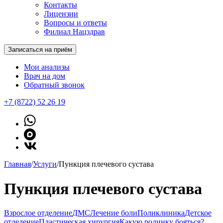
Контакты
Лицензии
Вопросы и ответы
Филиал Нацздрав
Записаться на приём
Мои анализы
Врач на дом
Обратный звонок
+7 (8722) 52 26 19
Главная
/
Услуги
/
Пункция плечевого сустава
Пункция плечевого сустава
Взрослое отделение
ДМС
Лечение боли
Поликлиника
Детское
отделение
Пластическая хирургия
Какую родинку бояться?