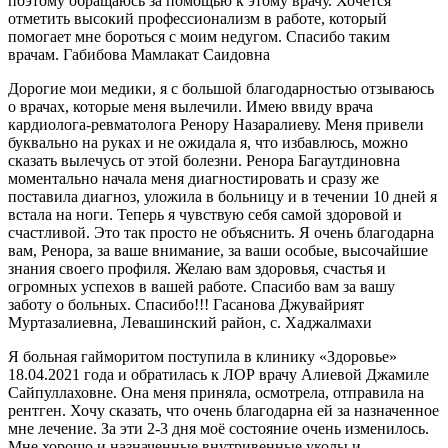
поэтому обращаюсь за помощью к этому врачу. Хочется
отметить высокий профессионализм в работе, который
помогает мне бороться с моим недугом. Спасибо таким
врачам. Габибова Мамлакат Саидовна
Дорогие мои медики, я с большой благодарностью отзываюсь
о врачах, которые меня вылечили. Имею ввиду врача
кардиолога-ревматолога Ренору Назаралиеву. Меня привели
буквально на руках и не ожидала я, что избавлюсь, можно
сказать вылечусь от этой болезни. Ренора Багаутдиновна
моментально начала меня диагностировать и сразу же
поставила диагноз, уложила в больницу и в течении 10 дней я
встала на ноги. Теперь я чувствую себя самой здоровой и
счастливой. Это так просто не объяснить. Я очень благодарна
вам, Ренора, за ваше внимание, за ваши особые, высочайшие
знания своего профиля. Желаю вам здоровья, счастья и
огромных успехов в вашей работе. Спасибо вам за вашу
заботу о больных. Спасибо!!! Гасанова Джувайрият
Муртазалиевна, Левашинский район, с. Хаджалмахи
Я больная гайморитом поступила в клинику «Здоровье»
18.04.2021 года и обратилась к ЛОР врачу Алиевой Джамиле
Сайпуллаховне. Она меня приняла, осмотрела, отправила на
рентген. Хочу сказать, что очень благодарна ей за назначенное
мне лечение. За эти 2-3 дня моё состояние очень изменилось.
Мне хорошо и назначенные внутривенные уколы и