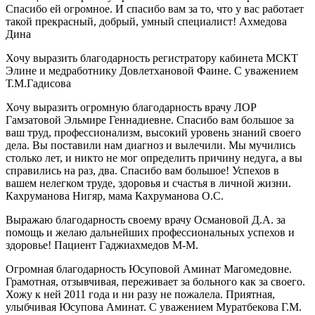
Спасибо ей огромное. И спасибо вам за то, что у вас работает
такой прекрасный, добрый, умный специалист! Ахмедова
Дина
Хочу выразить благодарность регистратору кабинета МСКТ
Элине и медработнику Довлетхановой Фаине. С уважением
Т.М.Гадисова
Хочу выразить огромную благодарность врачу ЛОР
Гамзатовой Эльмире Геннадиевне. Спасибо вам большое за
ваш труд, профессионализм, высокий уровень знаний своего
дела. Вы поставили нам диагноз и вылечили. Мы мучились
столько лет, и никто не мог определить причину недуга, а вы
справились на раз, два. Спасибо вам большое! Успехов в
вашем нелегком труде, здоровья и счастья в личной жизни.
Кахруманова Нигяр, мама Кахруманова О.С.
Выражаю благодарность своему врачу Османовой Д.А. за
помощь и желаю дальнейших профессиональных успехов и
здоровье! Пациент Гаджиахмедов М-М.
Огромная благодарность Юсуповой Аминат Магомедовне.
Грамотная, отзывчивая, переживает за больного как за своего.
Хожу к ней 2011 года и ни разу не пожалела. Приятная,
улыбчивая Юсупова Аминат. С уважением Муратбекова Г.М.