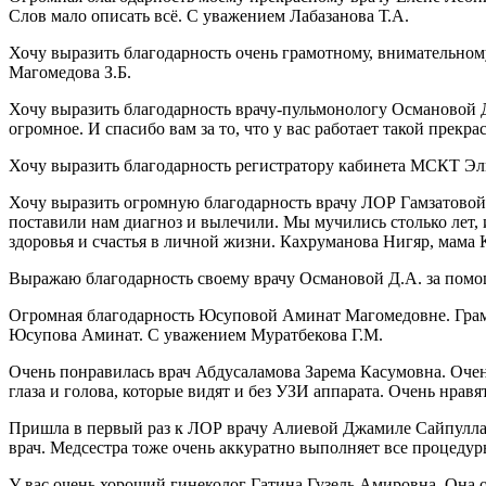
Слов мало описать всё. С уважением Лабазанова Т.А.
Хочу выразить благодарность очень грамотному, внимательному
Магомедова З.Б.
Хочу выразить благодарность врачу-пульмонологу Османовой 
огромное. И спасибо вам за то, что у вас работает такой пре
Хочу выразить благодарность регистратору кабинета МСКТ Эл
Хочу выразить огромную благодарность врачу ЛОР Гамзатовой 
поставили нам диагноз и вылечили. Мы мучились столько лет, и
здоровья и счастья в личной жизни. Кахруманова Нигяр, мама
Выражаю благодарность своему врачу Османовой Д.А. за пом
Огромная благодарность Юсуповой Аминат Магомедовне. Грамотн
Юсупова Аминат. С уважением Муратбекова Г.М.
Очень понравилась врач Абдусаламова Зарема Касумовна. Оче
глаза и голова, которые видят и без УЗИ аппарата. Очень нра
Пришла в первый раз к ЛОР врачу Алиевой Джамиле Сайпуллахо
врач. Медсестра тоже очень аккуратно выполняет все процеду
У вас очень хороший гинеколог Гатина Гузель Амировна. Она 