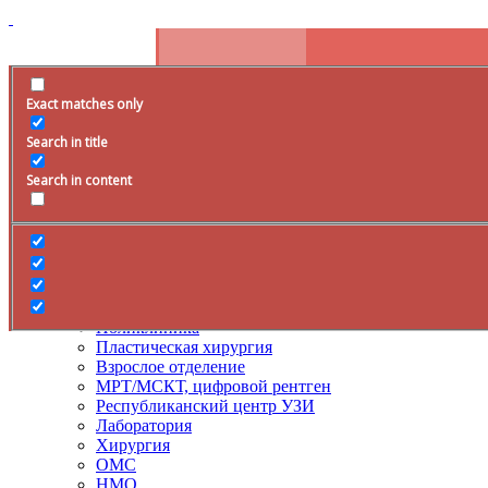
Exact matches only
Расписание
Search in title
+79285399105
Время работы
Search in content
Врачи
Услуги
ДМС
Лечение боли
Поликлиника
Пластическая хирургия
Взрослое отделение
МРТ/МСКТ, цифровой рентген
Республиканский центр УЗИ
Лаборатория
Хирургия
ОМС
НМО