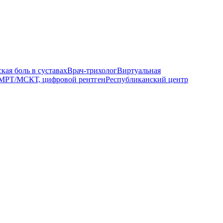
кая боль в суставах
Врач-трихолог
Виртуальная
МРТ/МСКТ, цифровой рентген
Республиканский центр