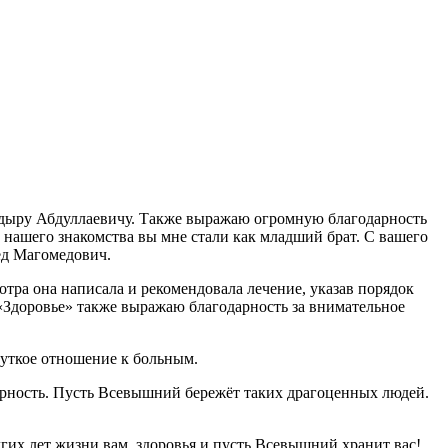
кадыру Абдуллаевичу. Также выражаю огромную благодарность
й нашего знакомства вы мне стали как младший брат. С вашего
ед Магомедович.
тра она написала и рекомендовала лечение, указав порядок
«Здоровье» также выражаю благодарность за внимательное
чуткое отношение к больным.
арность. Пусть Всевышний бережёт таких драгоценных людей.
гих лет жизни вам, здоровья и пусть Всевышний хранит вас!