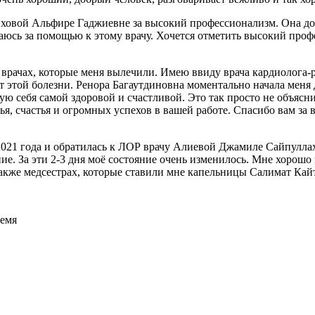
овой Альфире Гаджиевне за высокий профессионализм. Она доб
ащаюсь за помощью к этому врачу. Хочется отметить высокий проф
 врачах, которые меня вылечили. Имею ввиду врача кардиолога-
от этой болезни. Ренора Багаутдиновна моментально начала меня 
вую себя самой здоровой и счастливой. Это так просто не объясни
я, счастья и огромных успехов в вашей работе. Спасибо вам за 
021 года и обратилась к ЛОР врачу Алиевой Джамиле Сайпуллахо
чение. За эти 2-3 дня моё состояние очень изменилось. Мне хоро
также медсестрах, которые ставили мне капельницы Салимат Кай
ремя