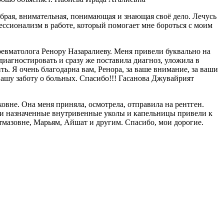
рая, внимательная, понимающая и знающая своё дело. Лечусь
ессионализм в работе, который помогает мне бороться с моим
ревматолога Ренору Назаралиеву. Меня привели буквально на
диагностировать и сразу же поставила диагноз, уложила в
ть. Я очень благодарна вам, Ренора, за ваше внимание, за ваши
вашу заботу о больных. Спасибо!!! Гасанова Джувайрият
вне. Она меня приняла, осмотрела, отправила на рентген.
шо и назначенные внутривенные уколы и капельницы привели к
тмазовне, Марьям, Айшат и другим. Спасибо, мои дорогие.