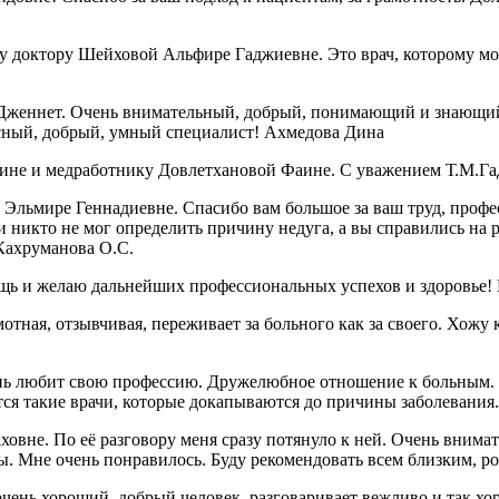
 доктору Шейховой Альфире Гаджиевне. Это врач, которому можн
Дженнет. Очень внимательный, добрый, понимающий и знающий 
красный, добрый, умный специалист! Ахмедова Дина
ине и медработнику Довлетхановой Фаине. С уважением Т.М.Га
Эльмире Геннадиевне. Спасибо вам большое за ваш труд, профе
 никто не мог определить причину недуга, а вы справились на р
 Кахруманова О.С.
ощь и желаю дальнейших профессиональных успехов и здоровье
ая, отзывчивая, переживает за больного как за своего. Хожу к 
нь любит свою профессию. Дружелюбное отношение к больным. У
вятся такие врачи, которые докапываются до причины заболевани
вне. По её разговору меня сразу потянуло к ней. Очень внимат
ры. Мне очень понравилось. Буду рекомендовать всем близким, р
очень хороший, добрый человек, разговаривает вежливо и так хо