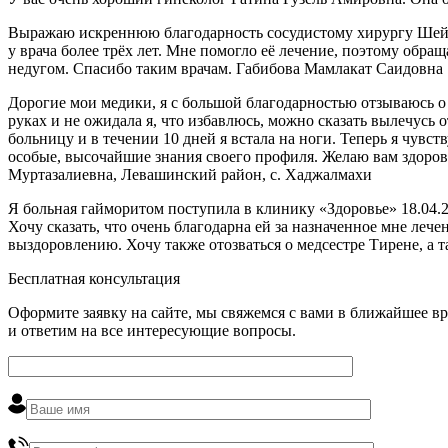
Выражаю искреннюю благодарность сосудистому хирургу Шейх
у врача более трёх лет. Мне помогло её лечение, поэтому обр
недугом. Спасибо таким врачам. Габибова Мамлакат Саидовна
Дорогие мои медики, я с большой благодарностью отзываюсь о
руках и не ожидала я, что избавлюсь, можно сказать вылечусь 
больницу и в течении 10 дней я встала на ноги. Теперь я чувст
особые, высочайшие знания своего профиля. Желаю вам здоровь
Муртазалиевна, Левашинский район, с. Хаджалмахи
Я больная гайморитом поступила в клинику «Здоровье» 18.04.2
Хочу сказать, что очень благодарна ей за назначенное мне ле
выздоровлению. Хочу также отозваться о медсестре Тирене, а 
Бесплатная консультация
Оформите заявку на сайте, мы свяжемся с вами в ближайшее в
и ответим на все интересующие вопросы.