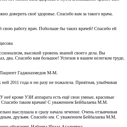
о доверить своё здоровье. Спасибо вам за такого врача.
свою работу врач. Побольше бы таких врачей! Спасибо ей
дисова
ссионализм, высокий уровень знаний своего дела. Вы
аз, два. Спасибо вам большое! Успехов в вашем нелегком труде,
! Пациент Гаджиахмедов М-М.
ней 2011 года и ни разу не пожалела. Приятная, улыбчивая
 неё кроме УЗИ аппарата есть ещё свои умные, красивые
я. Спасибо таким врачам! С уважением Бейбалаева М.М.
ельно выслушала и сразу начала лечение. Очень отзывчивая
одным, друзьям. Спасибо им. С уважением Бейбалаева М.М.
рошо объясняет. Набиева Ирада Агалиевна