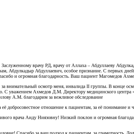
, Заслуженному врачу РД, врачу от Аллаха – Абдуллаеву Абдул
А вам, Абдулкадыр Абдуллаевич, особое признание. С первых дне
спасибо и огромная благодарность. Ваш пациент Магомедов Ахм
за внимательный осмотр меня, инвалида II группы. В конце осмо
ию. С уважением Ахмедов Д.М. Директору медицинского центра 
илову А.М. благодарим за вежливое обследование
 её добросовестное отношение к пациентам, за её понимание и 
чивого врача Аиду Ниязовну! Низкий поклон и огромная благод
овне! Спасибо за ваш подход к пациентам, за грамотность. Дол