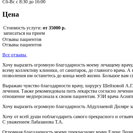
Сб-Вс с 8:30 до 16:00
Цена
Стоимость услуги:
от 35000 р.
записаться на прием
Отзывы пациентов
Отзывы пациентов
Все отзывы
Хочу выразить огромную благодарность моему лечащему врачу
всему коллективу клиники, от санитарок, до главного врача. 
позволения им останетесь до конца моей жизни. Большое вам 
Выражаю чувство благодарности врачу, хирургу Шейховой А.Г. 
лечения. Также рекомендовала пить лекарства согласно лечен
отношение медперсонала к своим пациентам. УЗИ врача Асият
Хочу выразить огромную благодарность Абдуллаевой Диляре за
Хочу от всей души поблагодарить самого прекрасного и отзыв
С уважением Лабазанова Т.А.
Огромная благодарность моему прекрасному врачу Елене Леонид