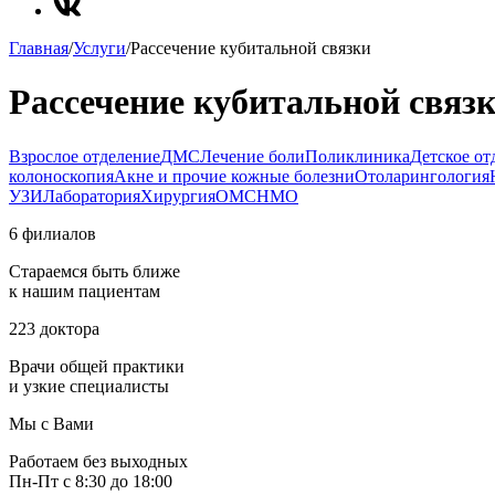
Главная
/
Услуги
/
Рассечение кубитальной связки
Рассечение кубитальной связ
Взрослое отделение
ДМС
Лечение боли
Поликлиника
Детское от
колоноскопия
Акне и прочие кожные болезни
Отоларингология
УЗИ
Лаборатория
Хирургия
ОМС
НМО
6 филиалов
Стараемся быть ближе
к нашим пациентам
223 доктора
Врачи общей практики
и узкие специалисты
Мы с Вами
Работаем без выходных
Пн-Пт с 8:30 до 18:00