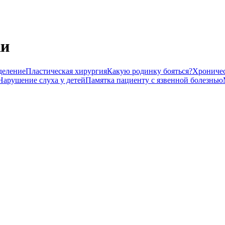
ки
деление
Пластическая хирургия
Какую родинку бояться?
Хроничес
Нарушение слуха у детей
Памятка пациенту с язвенной болезнью