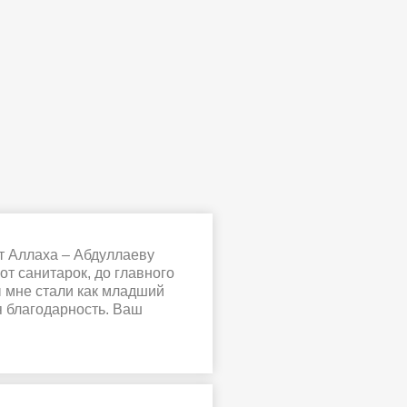
т Аллаха – Абдуллаеву
т санитарок, до главного
ы мне стали как младший
я благодарность. Ваш