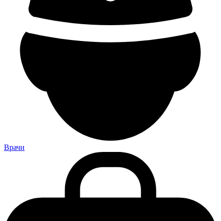
Грамотная, отзывчивая, переживает за больного как за своего.
Хожу к ней 2011 года и ни разу не пожалела. Приятная,
улыбчивая Юсупова Аминат. С уважением Муратбекова Г.М.
Очень понравилась врач Абдусаламова Зарема Касумовна.
Очень любит свою профессию. Дружелюбное отношение к
больным. У неё кроме УЗИ аппарата есть ещё свои умные,
красивые глаза и голова, которые видят и без УЗИ аппарата.
Очень нравятся такие врачи, которые докапываются до
причины заболевания. Спасибо таким врачам! С уважением
Бейбалаева М.М.
Пришла в первый раз к ЛОР врачу Алиевой Джамиле
Сайпуллаховне. По её разговору меня сразу потянуло к ней.
Очень внимательно выслушала и сразу начала лечение. Очень
отзывчивая врач. Медсестра тоже очень аккуратно выполняет
все процедуры. Мне очень понравилось. Буду рекомендовать
Врачи
всем близким, родным, друзьям. Спасибо им. С уважением
Бейбалаева М.М.
У вас очень хороший гинеколог Гатина Гузель Амировна. Она
очень хороший, добрый человек, разговаривает вежливо и так
хорошо объясняет. Набиева Ирада Агалиевна
Выражаю искреннюю благодарность сосудистому хирургу
Шейховой Альфире Гаджиевне за высокий профессионализм.