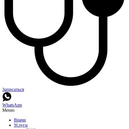
рентген. Хочу сказать, что очень благодарна ей за назначенное
мне лечение. За эти 2-3 дня моё состояние очень изменилось.
Мне хорошо и назначенные внутривенные уколы и
капельницы привели к выздоровлению. Хочу также
отозваться о медсестре Тирене, а также медсестрах, которые
ставили мне капельницы Салимат Кайтмазовне, Марьям,
Айшат и другим. Спасибо, мои дорогие.
Записаться
WhatsApp
Меню
Врачи
Услуги