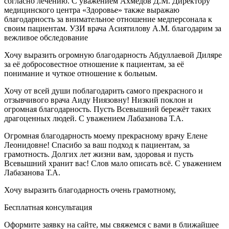
согласно лечению. С уважением Ахмедов Д.М. Директору
медицинского центра «Здоровье» также выражаю
благодарность за внимательное отношение медперсонала к
своим пациентам. УЗИ врача Асиятилову А.М. благодарим за
вежливое обследование
Хочу выразить огромную благодарность Абдуллаевой Диляре
за её добросовестное отношение к пациентам, за её
понимание и чуткое отношение к больным.
Хочу от всей души поблагодарить самого прекрасного и
отзывчивого врача Аиду Ниязовну! Низкий поклон и
огромная благодарность. Пусть Всевышний бережёт таких
драгоценных людей. С уважением Лабазанова Т.А.
Огромная благодарность моему прекрасному врачу Елене
Леонидовне! Спасибо за ваш подход к пациентам, за
грамотность. Долгих лет жизни вам, здоровья и пусть
Всевышний хранит вас! Слов мало описать всё. С уважением
Лабазанова Т.А.
Хочу выразить благодарность очень грамотному,
внимательному доктору Шейховой Альфире Гаджиевне. Это
Бесплатная консультация
врач, которому можно доверить своё здоровье. Спасибо вам за
такого врача. Магомедова З.Б.
Оформите заявку на сайте, мы свяжемся с вами в ближайшее