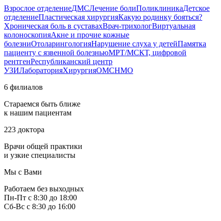
Взрослое отделение
ДМС
Лечение боли
Поликлиника
Детское
отделение
Пластическая хирургия
Какую родинку бояться?
Хроническая боль в суставах
Врач-трихолог
Виртуальная
колоноскопия
Акне и прочие кожные
болезни
Отоларингология
Нарушение слуха у детей
Памятка
пациенту с язвенной болезнью
МРТ/МСКТ, цифровой
рентген
Республиканский центр
УЗИ
Лаборатория
Хирургия
ОМС
НМО
6 филиалов
Стараемся быть ближе
к нашим пациентам
223 доктора
Врачи общей практики
и узкие специалисты
Мы с Вами
Работаем без выходных
Пн-Пт с 8:30 до 18:00
Сб-Вс с 8:30 до 16:00