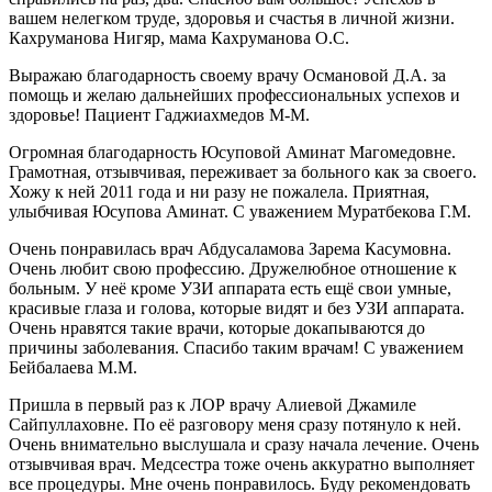
вашем нелегком труде, здоровья и счастья в личной жизни.
Кахруманова Нигяр, мама Кахруманова О.С.
Выражаю благодарность своему врачу Османовой Д.А. за
помощь и желаю дальнейших профессиональных успехов и
здоровье! Пациент Гаджиахмедов М-М.
Огромная благодарность Юсуповой Аминат Магомедовне.
Грамотная, отзывчивая, переживает за больного как за своего.
Хожу к ней 2011 года и ни разу не пожалела. Приятная,
улыбчивая Юсупова Аминат. С уважением Муратбекова Г.М.
Очень понравилась врач Абдусаламова Зарема Касумовна.
Очень любит свою профессию. Дружелюбное отношение к
больным. У неё кроме УЗИ аппарата есть ещё свои умные,
красивые глаза и голова, которые видят и без УЗИ аппарата.
Очень нравятся такие врачи, которые докапываются до
причины заболевания. Спасибо таким врачам! С уважением
Бейбалаева М.М.
Пришла в первый раз к ЛОР врачу Алиевой Джамиле
Сайпуллаховне. По её разговору меня сразу потянуло к ней.
Очень внимательно выслушала и сразу начала лечение. Очень
отзывчивая врач. Медсестра тоже очень аккуратно выполняет
все процедуры. Мне очень понравилось. Буду рекомендовать