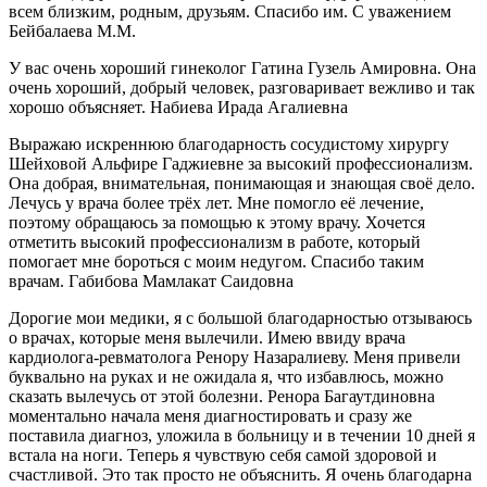
всем близким, родным, друзьям. Спасибо им. С уважением
Бейбалаева М.М.
У вас очень хороший гинеколог Гатина Гузель Амировна. Она
очень хороший, добрый человек, разговаривает вежливо и так
хорошо объясняет. Набиева Ирада Агалиевна
Выражаю искреннюю благодарность сосудистому хирургу
Шейховой Альфире Гаджиевне за высокий профессионализм.
Она добрая, внимательная, понимающая и знающая своё дело.
Лечусь у врача более трёх лет. Мне помогло её лечение,
поэтому обращаюсь за помощью к этому врачу. Хочется
отметить высокий профессионализм в работе, который
помогает мне бороться с моим недугом. Спасибо таким
врачам. Габибова Мамлакат Саидовна
Дорогие мои медики, я с большой благодарностью отзываюсь
о врачах, которые меня вылечили. Имею ввиду врача
кардиолога-ревматолога Ренору Назаралиеву. Меня привели
буквально на руках и не ожидала я, что избавлюсь, можно
сказать вылечусь от этой болезни. Ренора Багаутдиновна
моментально начала меня диагностировать и сразу же
поставила диагноз, уложила в больницу и в течении 10 дней я
встала на ноги. Теперь я чувствую себя самой здоровой и
счастливой. Это так просто не объяснить. Я очень благодарна