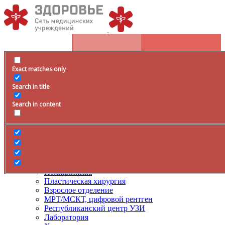
Exact matches only
Расписание
Search in title
+79285399105
Время работы
Search in content
Врачи
Услуги
ДМС
Лечение боли
Поликлиника
Пластическая хирургия
Взрослое отделение
МРТ/МСКТ, цифровой рентген
Республиканский центр УЗИ
Лаборатория