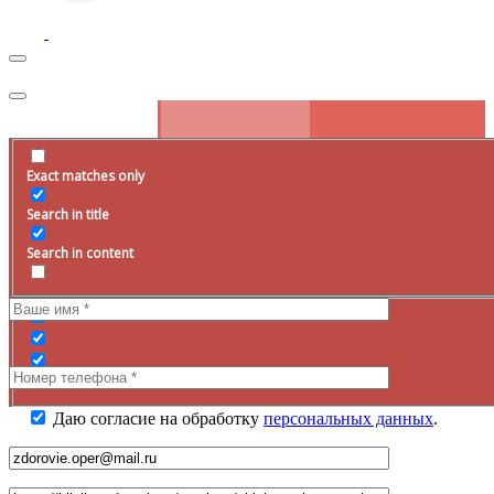
Exact matches only
Запись на прием
Search in title
Оставьте заявку на сайте, наш специалист свяжется с вами в
ближайшее
время
.
Search in content
Даю согласие на обработку
персональных данных
.