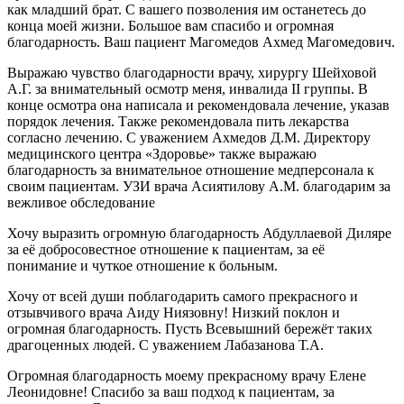
как младший брат. С вашего позволения им останетесь до
конца моей жизни. Большое вам спасибо и огромная
благодарность. Ваш пациент Магомедов Ахмед Магомедович.
Выражаю чувство благодарности врачу, хирургу Шейховой
А.Г. за внимательный осмотр меня, инвалида II группы. В
конце осмотра она написала и рекомендовала лечение, указав
порядок лечения. Также рекомендовала пить лекарства
согласно лечению. С уважением Ахмедов Д.М. Директору
медицинского центра «Здоровье» также выражаю
благодарность за внимательное отношение медперсонала к
своим пациентам. УЗИ врача Асиятилову А.М. благодарим за
вежливое обследование
Хочу выразить огромную благодарность Абдуллаевой Диляре
за её добросовестное отношение к пациентам, за её
понимание и чуткое отношение к больным.
Хочу от всей души поблагодарить самого прекрасного и
отзывчивого врача Аиду Ниязовну! Низкий поклон и
огромная благодарность. Пусть Всевышний бережёт таких
драгоценных людей. С уважением Лабазанова Т.А.
Огромная благодарность моему прекрасному врачу Елене
Леонидовне! Спасибо за ваш подход к пациентам, за