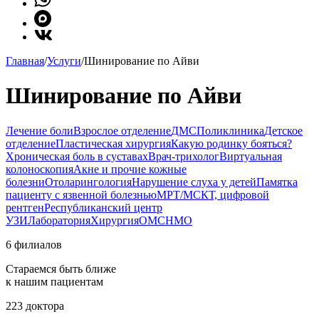
Главная
/
Услуги
/
Шинирование по Айви
Шинирование по Айви
Лечение боли
Взрослое отделение
ДМС
Поликлиника
Детское
отделение
Пластическая хирургия
Какую родинку бояться?
Хроническая боль в суставах
Врач-трихолог
Виртуальная
колоноскопия
Акне и прочие кожные
болезни
Отоларингология
Нарушение слуха у детей
Памятка
пациенту с язвенной болезнью
МРТ/МСКТ, цифровой
рентген
Республиканский центр
УЗИ
Лаборатория
Хирургия
ОМС
НМО
6 филиалов
Стараемся быть ближе
к нашим пациентам
223 доктора