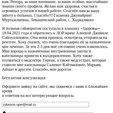
вам, Ренора, за ваше внимание, за ваши особые, высочайшие
знания своего профиля. Желаю вам здоровья, счастья и
огромных успехов в вашей работе. Спасибо вам за вашу
заботу о больных. Спасибо!!! Гасанова Джувайрият
Муртазалиевна, Левашинский район, с. Хаджалмахи
Я больная гайморитом поступила в клинику «Здоровье»
18.04.2021 года и обратилась к ЛОР врачу Алиевой Джамиле
Сайпуллаховне. Она меня приняла, осмотрела, отправила на
рентген. Хочу сказать, что очень благодарна ей за назначенное
мне лечение. За эти 2-3 дня моё состояние очень изменилось.
Мне хорошо и назначенные внутривенные уколы и
капельницы привели к выздоровлению. Хочу также
отозваться о медсестре Тирене, а также медсестрах, которые
ставили мне капельницы Салимат Кайтмазовне, Марьям,
Айшат и другим. Спасибо, мои дорогие.
Бесплатная консультация
Оформите заявку на сайте, мы свяжемся с вами в ближайшее
время
и ответим на все интересующие вопросы.