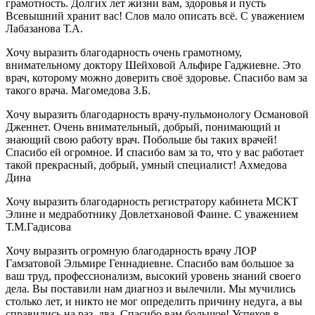
грамотность. Долгих лет жизни вам, здоровья и пусть
Всевышний хранит вас! Слов мало описать всё. С уважением
Лабазанова Т.А.
Хочу выразить благодарность очень грамотному,
внимательному доктору Шейховой Альфире Гаджиевне. Это
врач, которому можно доверить своё здоровье. Спасибо вам за
такого врача. Магомедова З.Б.
Хочу выразить благодарность врачу-пульмонологу Османовой
Дженнет. Очень внимательный, добрый, понимающий и
знающий свою работу врач. Побольше бы таких врачей!
Спасибо ей огромное. И спасибо вам за то, что у вас работает
такой прекрасный, добрый, умный специалист! Ахмедова
Дина
Хочу выразить благодарность регистратору кабинета МСКТ
Элине и медработнику Довлетхановой Фаине. С уважением
Т.М.Гадисова
Хочу выразить огромную благодарность врачу ЛОР
Гамзатовой Эльмире Геннадиевне. Спасибо вам большое за
ваш труд, профессионализм, высокий уровень знаний своего
дела. Вы поставили нам диагноз и вылечили. Мы мучились
столько лет, и никто не мог определить причину недуга, а вы
справились на раз, два. Спасибо вам большое! Успехов в