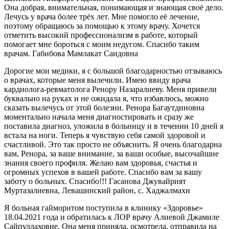
Она добрая, внимательная, понимающая и знающая своё дело.
Лечусь у врача более трёх лет. Мне помогло её лечение,
поэтому обращаюсь за помощью к этому врачу. Хочется
отметить высокий профессионализм в работе, который
помогает мне бороться с моим недугом. Спасибо таким
врачам. Габибова Мамлакат Саидовна
Дорогие мои медики, я с большой благодарностью отзываюсь
о врачах, которые меня вылечили. Имею ввиду врача
кардиолога-ревматолога Ренору Назаралиеву. Меня привели
буквально на руках и не ожидала я, что избавлюсь, можно
сказать вылечусь от этой болезни. Ренора Багаутдиновна
моментально начала меня диагностировать и сразу же
поставила диагноз, уложила в больницу и в течении 10 дней я
встала на ноги. Теперь я чувствую себя самой здоровой и
счастливой. Это так просто не объяснить. Я очень благодарна
вам, Ренора, за ваше внимание, за ваши особые, высочайшие
знания своего профиля. Желаю вам здоровья, счастья и
огромных успехов в вашей работе. Спасибо вам за вашу
заботу о больных. Спасибо!!! Гасанова Джувайрият
Муртазалиевна, Левашинский район, с. Хаджалмахи
Я больная гайморитом поступила в клинику «Здоровье»
18.04.2021 года и обратилась к ЛОР врачу Алиевой Джамиле
Сайпуллаховне. Она меня приняла, осмотрела, отправила на