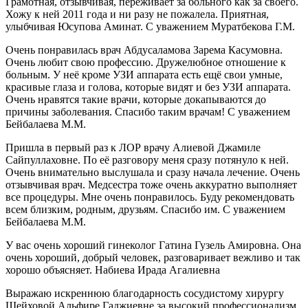
Грамотная, отзывчивая, переживает за больного как за своего.
Хожу к ней 2011 года и ни разу не пожалела. Приятная,
улыбчивая Юсупова Аминат. С уважением Муратбекова Г.М.
Очень понравилась врач Абдусаламова Зарема Касумовна.
Очень любит свою профессию. Дружелюбное отношение к
больным. У неё кроме УЗИ аппарата есть ещё свои умные,
красивые глаза и голова, которые видят и без УЗИ аппарата.
Очень нравятся такие врачи, которые докапываются до
причины заболевания. Спасибо таким врачам! С уважением
Бейбалаева М.М.
Пришла в первый раз к ЛОР врачу Алиевой Джамиле
Сайпуллаховне. По её разговору меня сразу потянуло к ней.
Очень внимательно выслушала и сразу начала лечение. Очень
отзывчивая врач. Медсестра тоже очень аккуратно выполняет
все процедуры. Мне очень понравилось. Буду рекомендовать
всем близким, родным, друзьям. Спасибо им. С уважением
Бейбалаева М.М.
У вас очень хороший гинеколог Гатина Гузель Амировна. Она
очень хороший, добрый человек, разговаривает вежливо и так
хорошо объясняет. Набиева Ирада Агалиевна
Выражаю искреннюю благодарность сосудистому хирургу
Шейховой Альфире Гаджиевне за высокий профессионализм.