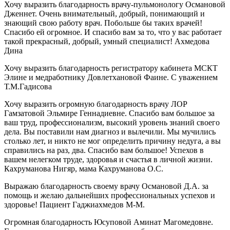
Хочу выразить благодарность врачу-пульмонологу Османовой
Дженнет. Очень внимательный, добрый, понимающий и
знающий свою работу врач. Побольше бы таких врачей!
Спасибо ей огромное. И спасибо вам за то, что у вас работает
такой прекрасный, добрый, умный специалист! Ахмедова
Дина
Хочу выразить благодарность регистратору кабинета МСКТ
Элине и медработнику Довлетхановой Фаине. С уважением
Т.М.Гадисова
Хочу выразить огромную благодарность врачу ЛОР
Гамзатовой Эльмире Геннадиевне. Спасибо вам большое за
ваш труд, профессионализм, высокий уровень знаний своего
дела. Вы поставили нам диагноз и вылечили. Мы мучились
столько лет, и никто не мог определить причину недуга, а вы
справились на раз, два. Спасибо вам большое! Успехов в
вашем нелегком труде, здоровья и счастья в личной жизни.
Кахруманова Нигяр, мама Кахруманова О.С.
Выражаю благодарность своему врачу Османовой Д.А. за
помощь и желаю дальнейших профессиональных успехов и
здоровье! Пациент Гаджиахмедов М-М.
Огромная благодарность Юсуповой Аминат Магомедовне.