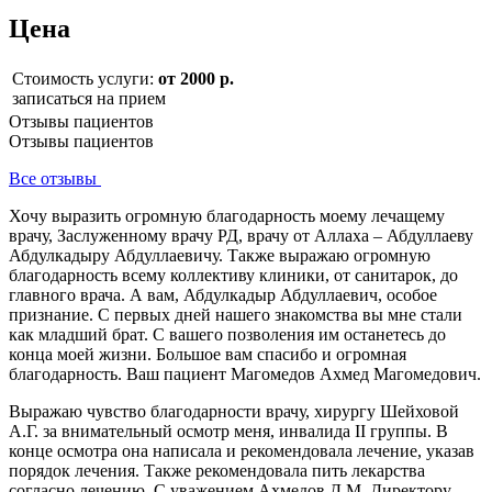
Цена
Стоимость услуги:
от 2000 р.
записаться на прием
Отзывы пациентов
Отзывы пациентов
Все отзывы
Хочу выразить огромную благодарность моему лечащему
врачу, Заслуженному врачу РД, врачу от Аллаха – Абдуллаеву
Абдулкадыру Абдуллаевичу. Также выражаю огромную
благодарность всему коллективу клиники, от санитарок, до
главного врача. А вам, Абдулкадыр Абдуллаевич, особое
признание. С первых дней нашего знакомства вы мне стали
как младший брат. С вашего позволения им останетесь до
конца моей жизни. Большое вам спасибо и огромная
благодарность. Ваш пациент Магомедов Ахмед Магомедович.
Выражаю чувство благодарности врачу, хирургу Шейховой
А.Г. за внимательный осмотр меня, инвалида II группы. В
конце осмотра она написала и рекомендовала лечение, указав
порядок лечения. Также рекомендовала пить лекарства
согласно лечению. С уважением Ахмедов Д.М. Директору