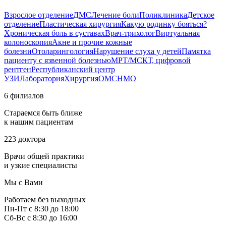
Взрослое отделение
ДМС
Лечение боли
Поликлиника
Детское
отделение
Пластическая хирургия
Какую родинку бояться?
Хроническая боль в суставах
Врач-трихолог
Виртуальная
колоноскопия
Акне и прочие кожные
болезни
Отоларингология
Нарушение слуха у детей
Памятка
пациенту с язвенной болезнью
МРТ/МСКТ, цифровой
рентген
Республиканский центр
УЗИ
Лаборатория
Хирургия
ОМС
НМО
6 филиалов
Стараемся быть ближе
к нашим пациентам
223 доктора
Врачи общей практики
и узкие специалисты
Мы с Вами
Работаем без выходных
Пн-Пт с 8:30 до 18:00
Сб-Вс с 8:30 до 16:00