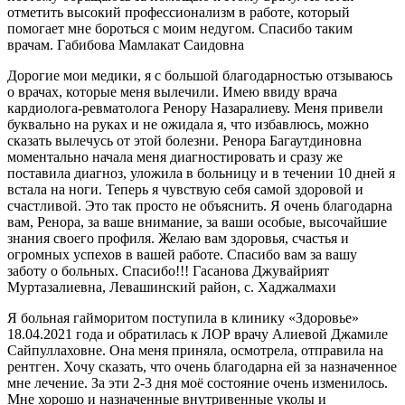
отметить высокий профессионализм в работе, который
помогает мне бороться с моим недугом. Спасибо таким
врачам. Габибова Мамлакат Саидовна
Дорогие мои медики, я с большой благодарностью отзываюсь
о врачах, которые меня вылечили. Имею ввиду врача
кардиолога-ревматолога Ренору Назаралиеву. Меня привели
буквально на руках и не ожидала я, что избавлюсь, можно
сказать вылечусь от этой болезни. Ренора Багаутдиновна
моментально начала меня диагностировать и сразу же
поставила диагноз, уложила в больницу и в течении 10 дней я
встала на ноги. Теперь я чувствую себя самой здоровой и
счастливой. Это так просто не объяснить. Я очень благодарна
вам, Ренора, за ваше внимание, за ваши особые, высочайшие
знания своего профиля. Желаю вам здоровья, счастья и
огромных успехов в вашей работе. Спасибо вам за вашу
заботу о больных. Спасибо!!! Гасанова Джувайрият
Муртазалиевна, Левашинский район, с. Хаджалмахи
Я больная гайморитом поступила в клинику «Здоровье»
18.04.2021 года и обратилась к ЛОР врачу Алиевой Джамиле
Сайпуллаховне. Она меня приняла, осмотрела, отправила на
рентген. Хочу сказать, что очень благодарна ей за назначенное
мне лечение. За эти 2-3 дня моё состояние очень изменилось.
Мне хорошо и назначенные внутривенные уколы и