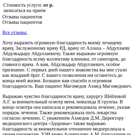
Стоимость услуги:
от р.
записаться на прием
Отзывы пациентов
Отзывы пациентов
Все отзывы
Хочу выразить огромную благодарность моему лечащему
врачу, Заслуженному врачу РД, врачу от Аллаха – Абдуллаеву
Абдулкадыру Абдуллаевичу. Также выражаю огромную
благодарность всему коллективу клиники, от санитарок, до
главного врача. А вам, Абдулкадыр Абдуллаевич, особое
признание. С первых дней нашего знакомства вы мне стали
как младший брат. С вашего позволения им останетесь до
конца моей жизни. Большое вам спасибо и огромная
благодарность. Ваш пациент Магомедов Ахмед Магомедович.
Выражаю чувство благодарности врачу, хирургу Шейховой
А.Г. за внимательный осмотр меня, инвалида II группы. В
конце осмотра она написала и рекомендовала лечение, указав
порядок лечения. Также рекомендовала пить лекарства
согласно лечению. С уважением Ахмедов Д.М. Директору
медицинского центра «Здоровье» также выражаю
благодарность за внимательное отношение медперсонала к
своим пациентам. УЗИ врача Асиятилову А.М. благодарим за