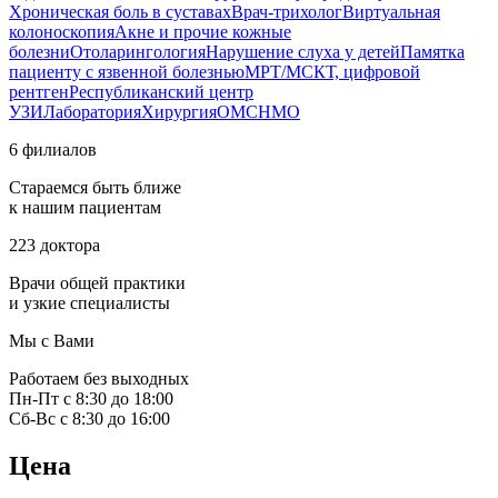
Хроническая боль в суставах
Врач-трихолог
Виртуальная
колоноскопия
Акне и прочие кожные
болезни
Отоларингология
Нарушение слуха у детей
Памятка
пациенту с язвенной болезнью
МРТ/МСКТ, цифровой
рентген
Республиканский центр
УЗИ
Лаборатория
Хирургия
ОМС
НМО
6 филиалов
Стараемся быть ближе
к нашим пациентам
223 доктора
Врачи общей практики
и узкие специалисты
Мы с Вами
Работаем без выходных
Пн-Пт с 8:30 до 18:00
Сб-Вс с 8:30 до 16:00
Цена