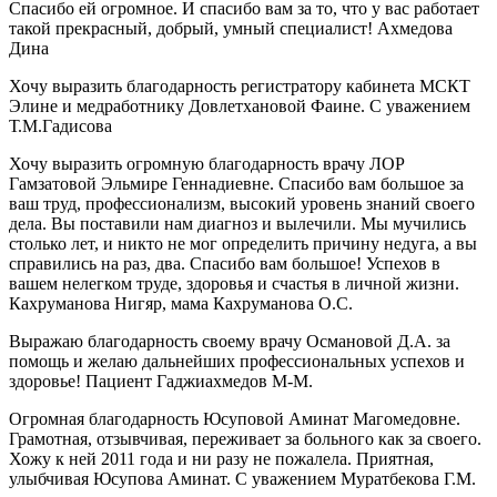
Спасибо ей огромное. И спасибо вам за то, что у вас работает
такой прекрасный, добрый, умный специалист! Ахмедова
Дина
Хочу выразить благодарность регистратору кабинета МСКТ
Элине и медработнику Довлетхановой Фаине. С уважением
Т.М.Гадисова
Хочу выразить огромную благодарность врачу ЛОР
Гамзатовой Эльмире Геннадиевне. Спасибо вам большое за
ваш труд, профессионализм, высокий уровень знаний своего
дела. Вы поставили нам диагноз и вылечили. Мы мучились
столько лет, и никто не мог определить причину недуга, а вы
справились на раз, два. Спасибо вам большое! Успехов в
вашем нелегком труде, здоровья и счастья в личной жизни.
Кахруманова Нигяр, мама Кахруманова О.С.
Выражаю благодарность своему врачу Османовой Д.А. за
помощь и желаю дальнейших профессиональных успехов и
здоровье! Пациент Гаджиахмедов М-М.
Огромная благодарность Юсуповой Аминат Магомедовне.
Грамотная, отзывчивая, переживает за больного как за своего.
Хожу к ней 2011 года и ни разу не пожалела. Приятная,
улыбчивая Юсупова Аминат. С уважением Муратбекова Г.М.