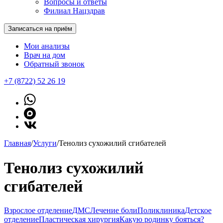
Вопросы и ответы
Филиал Нацздрав
Записаться на приём
Мои анализы
Врач на дом
Обратный звонок
+7 (8722) 52 26 19
Главная
/
Услуги
/
Тенолиз сухожилий сгибателей
Тенолиз сухожилий
сгибателей
Взрослое отделение
ДМС
Лечение боли
Поликлиника
Детское
отделение
Пластическая хирургия
Какую родинку бояться?