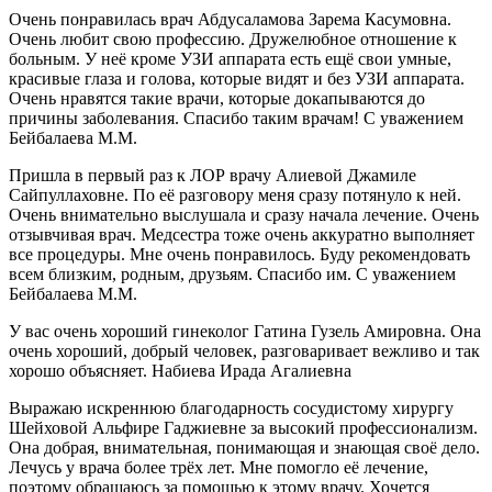
Очень понравилась врач Абдусаламова Зарема Касумовна.
Очень любит свою профессию. Дружелюбное отношение к
больным. У неё кроме УЗИ аппарата есть ещё свои умные,
красивые глаза и голова, которые видят и без УЗИ аппарата.
Очень нравятся такие врачи, которые докапываются до
причины заболевания. Спасибо таким врачам! С уважением
Бейбалаева М.М.
Пришла в первый раз к ЛОР врачу Алиевой Джамиле
Сайпуллаховне. По её разговору меня сразу потянуло к ней.
Очень внимательно выслушала и сразу начала лечение. Очень
отзывчивая врач. Медсестра тоже очень аккуратно выполняет
все процедуры. Мне очень понравилось. Буду рекомендовать
всем близким, родным, друзьям. Спасибо им. С уважением
Бейбалаева М.М.
У вас очень хороший гинеколог Гатина Гузель Амировна. Она
очень хороший, добрый человек, разговаривает вежливо и так
хорошо объясняет. Набиева Ирада Агалиевна
Выражаю искреннюю благодарность сосудистому хирургу
Шейховой Альфире Гаджиевне за высокий профессионализм.
Она добрая, внимательная, понимающая и знающая своё дело.
Лечусь у врача более трёх лет. Мне помогло её лечение,
поэтому обращаюсь за помощью к этому врачу. Хочется