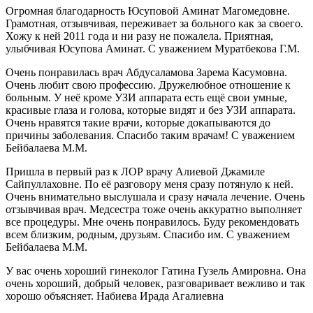
Огромная благодарность Юсуповой Аминат Магомедовне.
Грамотная, отзывчивая, переживает за больного как за своего.
Хожу к ней 2011 года и ни разу не пожалела. Приятная,
улыбчивая Юсупова Аминат. С уважением Муратбекова Г.М.
Очень понравилась врач Абдусаламова Зарема Касумовна.
Очень любит свою профессию. Дружелюбное отношение к
больным. У неё кроме УЗИ аппарата есть ещё свои умные,
красивые глаза и голова, которые видят и без УЗИ аппарата.
Очень нравятся такие врачи, которые докапываются до
причины заболевания. Спасибо таким врачам! С уважением
Бейбалаева М.М.
Пришла в первый раз к ЛОР врачу Алиевой Джамиле
Сайпуллаховне. По её разговору меня сразу потянуло к ней.
Очень внимательно выслушала и сразу начала лечение. Очень
отзывчивая врач. Медсестра тоже очень аккуратно выполняет
все процедуры. Мне очень понравилось. Буду рекомендовать
всем близким, родным, друзьям. Спасибо им. С уважением
Бейбалаева М.М.
У вас очень хороший гинеколог Гатина Гузель Амировна. Она
очень хороший, добрый человек, разговаривает вежливо и так
хорошо объясняет. Набиева Ирада Агалиевна