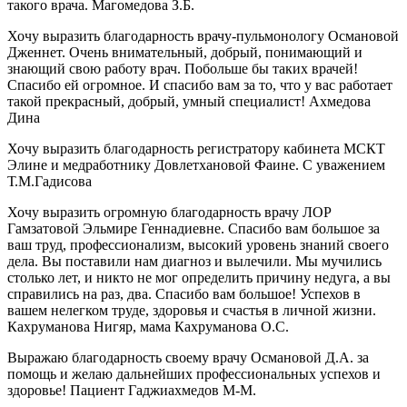
такого врача. Магомедова З.Б.
Хочу выразить благодарность врачу-пульмонологу Османовой
Дженнет. Очень внимательный, добрый, понимающий и
знающий свою работу врач. Побольше бы таких врачей!
Спасибо ей огромное. И спасибо вам за то, что у вас работает
такой прекрасный, добрый, умный специалист! Ахмедова
Дина
Хочу выразить благодарность регистратору кабинета МСКТ
Элине и медработнику Довлетхановой Фаине. С уважением
Т.М.Гадисова
Хочу выразить огромную благодарность врачу ЛОР
Гамзатовой Эльмире Геннадиевне. Спасибо вам большое за
ваш труд, профессионализм, высокий уровень знаний своего
дела. Вы поставили нам диагноз и вылечили. Мы мучились
столько лет, и никто не мог определить причину недуга, а вы
справились на раз, два. Спасибо вам большое! Успехов в
вашем нелегком труде, здоровья и счастья в личной жизни.
Кахруманова Нигяр, мама Кахруманова О.С.
Выражаю благодарность своему врачу Османовой Д.А. за
помощь и желаю дальнейших профессиональных успехов и
здоровье! Пациент Гаджиахмедов М-М.