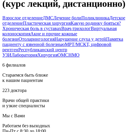
(курс лекций, дистанционно)
Взрослое отделение
ДМС
Лечение боли
Поликлиника
Детское
отделение
Пластическая хирургия
Какую родинку бояться?
Хроническая боль в суставах
Врач-трихолог
Виртуальная
колоноскопия
Акне и прочие кожные
болезни
Отоларингология
Нарушение слуха у детей
Памятка
пациенту с язвенной болезнью
МРТ/МСКТ, цифровой
рентген
Республиканский центр
УЗИ
Лаборатория
Хирургия
ОМС
НМО
6 филиалов
Стараемся быть ближе
к нашим пациентам
223 доктора
Врачи общей практики
и узкие специалисты
Мы с Вами
Работаем без выходных
Пн-Пт с 8:30 до 18:00