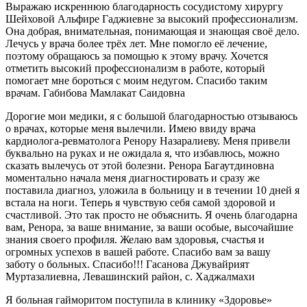
Выражаю искреннюю благодарность сосудистому хирургу
Шейховой Альфире Гаджиевне за высокий профессионализм.
Она добрая, внимательная, понимающая и знающая своё дело.
Лечусь у врача более трёх лет. Мне помогло её лечение,
поэтому обращаюсь за помощью к этому врачу. Хочется
отметить высокий профессионализм в работе, который
помогает мне бороться с моим недугом. Спасибо таким
врачам. Габибова Мамлакат Саидовна
Дорогие мои медики, я с большой благодарностью отзываюсь
о врачах, которые меня вылечили. Имею ввиду врача
кардиолога-ревматолога Ренору Назаралиеву. Меня привели
буквально на руках и не ожидала я, что избавлюсь, можно
сказать вылечусь от этой болезни. Ренора Багаутдиновна
моментально начала меня диагностировать и сразу же
поставила диагноз, уложила в больницу и в течении 10 дней я
встала на ноги. Теперь я чувствую себя самой здоровой и
счастливой. Это так просто не объяснить. Я очень благодарна
вам, Ренора, за ваше внимание, за ваши особые, высочайшие
знания своего профиля. Желаю вам здоровья, счастья и
огромных успехов в вашей работе. Спасибо вам за вашу
заботу о больных. Спасибо!!! Гасанова Джувайрият
Муртазалиевна, Левашинский район, с. Хаджалмахи
Я больная гайморитом поступила в клинику «Здоровье»