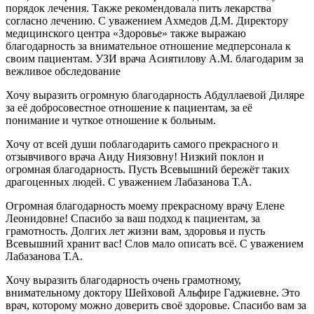
порядок лечения. Также рекомендовала пить лекарства
согласно лечению. С уважением Ахмедов Д.М. Директору
медицинского центра «Здоровье» также выражаю
благодарность за внимательное отношение медперсонала к
своим пациентам. УЗИ врача Асиятилову А.М. благодарим за
вежливое обследование
Хочу выразить огромную благодарность Абдуллаевой Диляре
за её добросовестное отношение к пациентам, за её
понимание и чуткое отношение к больным.
Хочу от всей души поблагодарить самого прекрасного и
отзывчивого врача Аиду Ниязовну! Низкий поклон и
огромная благодарность. Пусть Всевышний бережёт таких
драгоценных людей. С уважением Лабазанова Т.А.
Огромная благодарность моему прекрасному врачу Елене
Леонидовне! Спасибо за ваш подход к пациентам, за
грамотность. Долгих лет жизни вам, здоровья и пусть
Всевышний хранит вас! Слов мало описать всё. С уважением
Лабазанова Т.А.
Хочу выразить благодарность очень грамотному,
внимательному доктору Шейховой Альфире Гаджиевне. Это
врач, которому можно доверить своё здоровье. Спасибо вам за