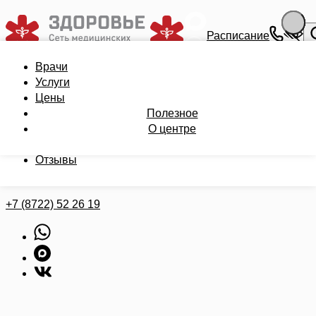
Расписание
Врачи
Врачи
Записаться на приём
Услуги
Услуги
Цены
Цены
Полезное
Полезное
Записаться на приём
О центре
О центре
Бонусная карта
Мои анализы
Отзывы
Врач на дом
Обратный звонок
+7 (8722) 52 26 19