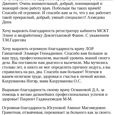
Дженнет. Очень внимательный, добрый, понимающий и
знающий свою работу врач. Побольше бы таких врачей!
Спасибо ей огромное. И спасибо вам за то, что у вас работает
такой прекрасный, добрый, умный специалист! Ахмедова
Дина
Хочу выразить благодарность регистратору кабинета МСКТ
Элине и медработнику Довлетхановой Фаине. С уважением
Т.М.Гадисова
Хочу выразить огромную благодарность врачу ЛОР
Гамзатовой Эльмире Геннадиевне. Спасибо вам большое за
ваш труд, профессионализм, высокий уровень знаний своего
дела. Вы поставили нам диагноз и вылечили. Мы мучились
столько лет, и никто не мог определить причину недуга, а вы
справились на раз, два. Спасибо вам большое! Успехов в
вашем нелегком труде, здоровья и счастья в личной жизни.
Кахруманова Нигяр, мама Кахруманова О.С.
Выражаю благодарность своему врачу Османовой Д.А. за
помощь и желаю дальнейших профессиональных успехов и
здоровье! Пациент Гаджиахмедов М-М.
Огромная благодарность Юсуповой Аминат Магомедовне.
Грамотная, отзывчивая, переживает за больного как за своего.