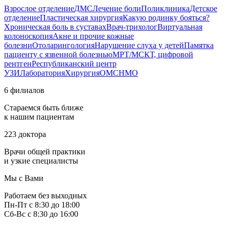
Взрослое отделение
ДМС
Лечение боли
Поликлиника
Детское
отделение
Пластическая хирургия
Какую родинку бояться?
Хроническая боль в суставах
Врач-трихолог
Виртуальная
колоноскопия
Акне и прочие кожные
болезни
Отоларингология
Нарушение слуха у детей
Памятка
пациенту с язвенной болезнью
МРТ/МСКТ, цифровой
рентген
Республиканский центр
УЗИ
Лаборатория
Хирургия
ОМС
НМО
6 филиалов
Стараемся быть ближе
к нашим пациентам
223 доктора
Врачи общей практики
и узкие специалисты
Мы с Вами
Работаем без выходных
Пн-Пт с 8:30 до 18:00
Сб-Вс с 8:30 до 16:00