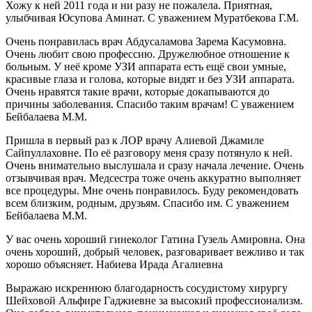
Хожу к ней 2011 года и ни разу не пожалела. Приятная,
улыбчивая Юсупова Аминат. С уважением Муратбекова Г.М.
Очень понравилась врач Абдусаламова Зарема Касумовна.
Очень любит свою профессию. Дружелюбное отношение к
больным. У неё кроме УЗИ аппарата есть ещё свои умные,
красивые глаза и голова, которые видят и без УЗИ аппарата.
Очень нравятся такие врачи, которые докапываются до
причины заболевания. Спасибо таким врачам! С уважением
Бейбалаева М.М.
Пришла в первый раз к ЛОР врачу Алиевой Джамиле
Сайпуллаховне. По её разговору меня сразу потянуло к ней.
Очень внимательно выслушала и сразу начала лечение. Очень
отзывчивая врач. Медсестра тоже очень аккуратно выполняет
все процедуры. Мне очень понравилось. Буду рекомендовать
всем близким, родным, друзьям. Спасибо им. С уважением
Бейбалаева М.М.
У вас очень хороший гинеколог Гатина Гузель Амировна. Она
очень хороший, добрый человек, разговаривает вежливо и так
хорошо объясняет. Набиева Ирада Агалиевна
Выражаю искреннюю благодарность сосудистому хирургу
Шейховой Альфире Гаджиевне за высокий профессионализм.