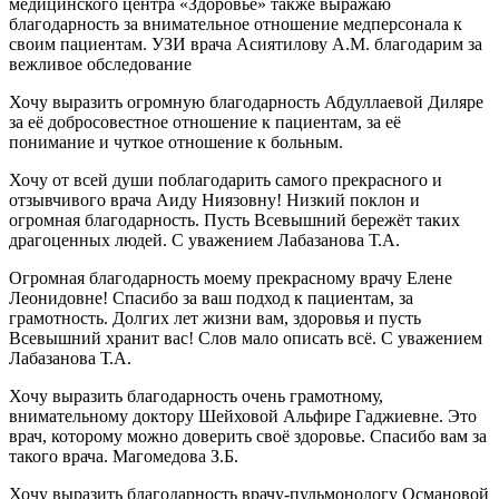
медицинского центра «Здоровье» также выражаю
благодарность за внимательное отношение медперсонала к
своим пациентам. УЗИ врача Асиятилову А.М. благодарим за
вежливое обследование
Хочу выразить огромную благодарность Абдуллаевой Диляре
за её добросовестное отношение к пациентам, за её
понимание и чуткое отношение к больным.
Хочу от всей души поблагодарить самого прекрасного и
отзывчивого врача Аиду Ниязовну! Низкий поклон и
огромная благодарность. Пусть Всевышний бережёт таких
драгоценных людей. С уважением Лабазанова Т.А.
Огромная благодарность моему прекрасному врачу Елене
Леонидовне! Спасибо за ваш подход к пациентам, за
грамотность. Долгих лет жизни вам, здоровья и пусть
Всевышний хранит вас! Слов мало описать всё. С уважением
Лабазанова Т.А.
Хочу выразить благодарность очень грамотному,
внимательному доктору Шейховой Альфире Гаджиевне. Это
врач, которому можно доверить своё здоровье. Спасибо вам за
такого врача. Магомедова З.Б.
Хочу выразить благодарность врачу-пульмонологу Османовой