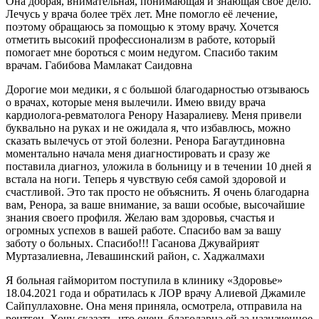
Она добрая, внимательная, понимающая и знающая своё дело.
Лечусь у врача более трёх лет. Мне помогло её лечение,
поэтому обращаюсь за помощью к этому врачу. Хочется
отметить высокий профессионализм в работе, который
помогает мне бороться с моим недугом. Спасибо таким
врачам. Габибова Мамлакат Саидовна
Дорогие мои медики, я с большой благодарностью отзываюсь
о врачах, которые меня вылечили. Имею ввиду врача
кардиолога-ревматолога Ренору Назаралиеву. Меня привели
буквально на руках и не ожидала я, что избавлюсь, можно
сказать вылечусь от этой болезни. Ренора Багаутдиновна
моментально начала меня диагностировать и сразу же
поставила диагноз, уложила в больницу и в течении 10 дней я
встала на ноги. Теперь я чувствую себя самой здоровой и
счастливой. Это так просто не объяснить. Я очень благодарна
вам, Ренора, за ваше внимание, за ваши особые, высочайшие
знания своего профиля. Желаю вам здоровья, счастья и
огромных успехов в вашей работе. Спасибо вам за вашу
заботу о больных. Спасибо!!! Гасанова Джувайрият
Муртазалиевна, Левашинский район, с. Хаджалмахи
Я больная гайморитом поступила в клинику «Здоровье»
18.04.2021 года и обратилась к ЛОР врачу Алиевой Джамиле
Сайпуллаховне. Она меня приняла, осмотрела, отправила на
рентген. Хочу сказать, что очень благодарна ей за назначенное