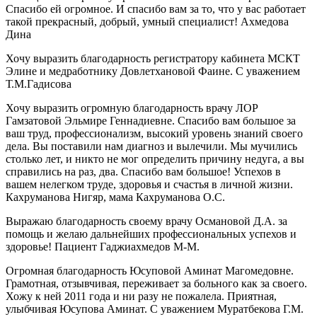
Спасибо ей огромное. И спасибо вам за то, что у вас работает
такой прекрасный, добрый, умный специалист! Ахмедова
Дина
Хочу выразить благодарность регистратору кабинета МСКТ
Элине и медработнику Довлетхановой Фаине. С уважением
Т.М.Гадисова
Хочу выразить огромную благодарность врачу ЛОР
Гамзатовой Эльмире Геннадиевне. Спасибо вам большое за
ваш труд, профессионализм, высокий уровень знаний своего
дела. Вы поставили нам диагноз и вылечили. Мы мучились
столько лет, и никто не мог определить причину недуга, а вы
справились на раз, два. Спасибо вам большое! Успехов в
вашем нелегком труде, здоровья и счастья в личной жизни.
Кахруманова Нигяр, мама Кахруманова О.С.
Выражаю благодарность своему врачу Османовой Д.А. за
помощь и желаю дальнейших профессиональных успехов и
здоровье! Пациент Гаджиахмедов М-М.
Огромная благодарность Юсуповой Аминат Магомедовне.
Грамотная, отзывчивая, переживает за больного как за своего.
Хожу к ней 2011 года и ни разу не пожалела. Приятная,
улыбчивая Юсупова Аминат. С уважением Муратбекова Г.М.