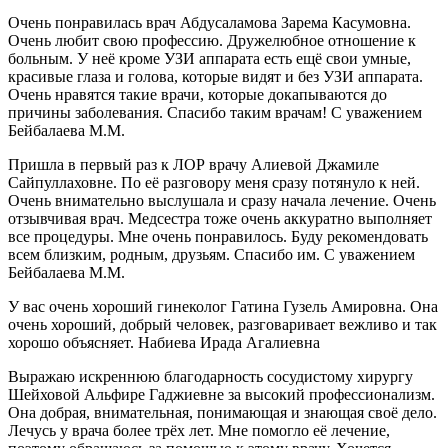
Очень понравилась врач Абдусаламова Зарема Касумовна.
Очень любит свою профессию. Дружелюбное отношение к
больным. У неё кроме УЗИ аппарата есть ещё свои умные,
красивые глаза и голова, которые видят и без УЗИ аппарата.
Очень нравятся такие врачи, которые докапываются до
причины заболевания. Спасибо таким врачам! С уважением
Бейбалаева М.М.
Пришла в первый раз к ЛОР врачу Алиевой Джамиле
Сайпуллаховне. По её разговору меня сразу потянуло к ней.
Очень внимательно выслушала и сразу начала лечение. Очень
отзывчивая врач. Медсестра тоже очень аккуратно выполняет
все процедуры. Мне очень понравилось. Буду рекомендовать
всем близким, родным, друзьям. Спасибо им. С уважением
Бейбалаева М.М.
У вас очень хороший гинеколог Гатина Гузель Амировна. Она
очень хороший, добрый человек, разговаривает вежливо и так
хорошо объясняет. Набиева Ирада Агалиевна
Выражаю искреннюю благодарность сосудистому хирургу
Шейховой Альфире Гаджиевне за высокий профессионализм.
Она добрая, внимательная, понимающая и знающая своё дело.
Лечусь у врача более трёх лет. Мне помогло её лечение,