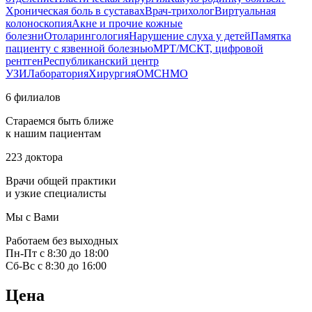
Хроническая боль в суставах
Врач-трихолог
Виртуальная
колоноскопия
Акне и прочие кожные
болезни
Отоларингология
Нарушение слуха у детей
Памятка
пациенту с язвенной болезнью
МРТ/МСКТ, цифровой
рентген
Республиканский центр
УЗИ
Лаборатория
Хирургия
ОМС
НМО
6 филиалов
Стараемся быть ближе
к нашим пациентам
223 доктора
Врачи общей практики
и узкие специалисты
Мы с Вами
Работаем без выходных
Пн-Пт с 8:30 до 18:00
Сб-Вс с 8:30 до 16:00
Цена