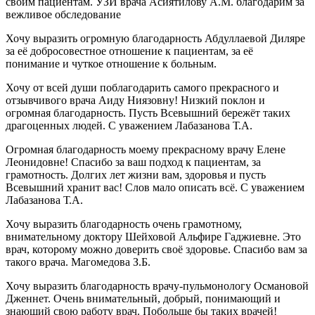
своим пациентам. УЗИ врача Асиятилову А.М. благодарим за
вежливое обследование
Хочу выразить огромную благодарность Абдуллаевой Диляре
за её добросовестное отношение к пациентам, за её
понимание и чуткое отношение к больным.
Хочу от всей души поблагодарить самого прекрасного и
отзывчивого врача Аиду Ниязовну! Низкий поклон и
огромная благодарность. Пусть Всевышний бережёт таких
драгоценных людей. С уважением Лабазанова Т.А.
Огромная благодарность моему прекрасному врачу Елене
Леонидовне! Спасибо за ваш подход к пациентам, за
грамотность. Долгих лет жизни вам, здоровья и пусть
Всевышний хранит вас! Слов мало описать всё. С уважением
Лабазанова Т.А.
Хочу выразить благодарность очень грамотному,
внимательному доктору Шейховой Альфире Гаджиевне. Это
врач, которому можно доверить своё здоровье. Спасибо вам за
такого врача. Магомедова З.Б.
Хочу выразить благодарность врачу-пульмонологу Османовой
Дженнет. Очень внимательный, добрый, понимающий и
знающий свою работу врач. Побольше бы таких врачей!