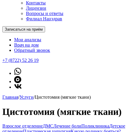
Контакты
Лицензии
Вопросы и ответы
Филиал Нацздрав
Записаться на приём
Мои анализы
Врач на дом
Обратный звонок
+7 (8722) 52 26 19
Главная
/
Услуги
/
Цистотомия (мягкие ткани)
Цистотомия (мягкие ткани)
Взрослое отделение
ДМС
Лечение боли
Поликлиника
Детское
отделение
Пластическая хирургия
Какую родинку бояться?