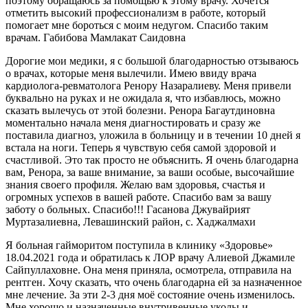
поэтому обращаюсь за помощью к этому врачу. Хочется
отметить высокий профессионализм в работе, который
помогает мне бороться с моим недугом. Спасибо таким
врачам. Габибова Мамлакат Саидовна
Дорогие мои медики, я с большой благодарностью отзываюсь
о врачах, которые меня вылечили. Имею ввиду врача
кардиолога-ревматолога Ренору Назаралиеву. Меня привели
буквально на руках и не ожидала я, что избавлюсь, можно
сказать вылечусь от этой болезни. Ренора Багаутдиновна
моментально начала меня диагностировать и сразу же
поставила диагноз, уложила в больницу и в течении 10 дней я
встала на ноги. Теперь я чувствую себя самой здоровой и
счастливой. Это так просто не объяснить. Я очень благодарна
вам, Ренора, за ваше внимание, за ваши особые, высочайшие
знания своего профиля. Желаю вам здоровья, счастья и
огромных успехов в вашей работе. Спасибо вам за вашу
заботу о больных. Спасибо!!! Гасанова Джувайрият
Муртазалиевна, Левашинский район, с. Хаджалмахи
Я больная гайморитом поступила в клинику «Здоровье»
18.04.2021 года и обратилась к ЛОР врачу Алиевой Джамиле
Сайпуллаховне. Она меня приняла, осмотрела, отправила на
рентген. Хочу сказать, что очень благодарна ей за назначенное
мне лечение. За эти 2-3 дня моё состояние очень изменилось.
Мне хорошо и назначенные внутривенные уколы и