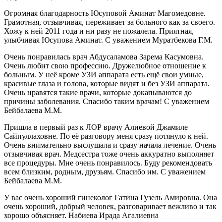
Огромная благодарность Юсуповой Аминат Магомедовне.
Грамотная, отзывчивая, переживает за больного как за своего.
Хожу к ней 2011 года и ни разу не пожалела. Приятная,
улыбчивая Юсупова Аминат. С уважением Муратбекова Г.М.
Очень понравилась врач Абдусаламова Зарема Касумовна.
Очень любит свою профессию. Дружелюбное отношение к
больным. У неё кроме УЗИ аппарата есть ещё свои умные,
красивые глаза и голова, которые видят и без УЗИ аппарата.
Очень нравятся такие врачи, которые докапываются до
причины заболевания. Спасибо таким врачам! С уважением
Бейбалаева М.М.
Пришла в первый раз к ЛОР врачу Алиевой Джамиле
Сайпуллаховне. По её разговору меня сразу потянуло к ней.
Очень внимательно выслушала и сразу начала лечение. Очень
отзывчивая врач. Медсестра тоже очень аккуратно выполняет
все процедуры. Мне очень понравилось. Буду рекомендовать
всем близким, родным, друзьям. Спасибо им. С уважением
Бейбалаева М.М.
У вас очень хороший гинеколог Гатина Гузель Амировна. Она
очень хороший, добрый человек, разговаривает вежливо и так
хорошо объясняет. Набиева Ирада Агалиевна