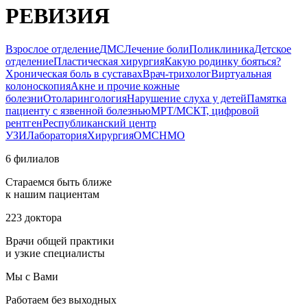
РЕВИЗИЯ
Взрослое отделение
ДМС
Лечение боли
Поликлиника
Детское
отделение
Пластическая хирургия
Какую родинку бояться?
Хроническая боль в суставах
Врач-трихолог
Виртуальная
колоноскопия
Акне и прочие кожные
болезни
Отоларингология
Нарушение слуха у детей
Памятка
пациенту с язвенной болезнью
МРТ/МСКТ, цифровой
рентген
Республиканский центр
УЗИ
Лаборатория
Хирургия
ОМС
НМО
6 филиалов
Стараемся быть ближе
к нашим пациентам
223 доктора
Врачи общей практики
и узкие специалисты
Мы с Вами
Работаем без выходных