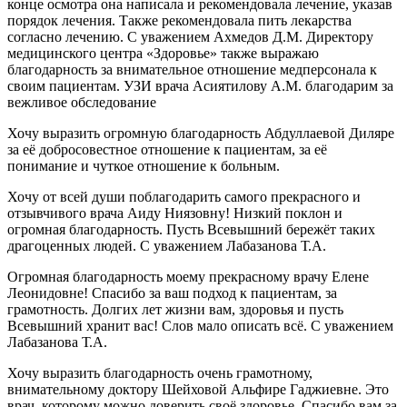
конце осмотра она написала и рекомендовала лечение, указав
порядок лечения. Также рекомендовала пить лекарства
согласно лечению. С уважением Ахмедов Д.М. Директору
медицинского центра «Здоровье» также выражаю
благодарность за внимательное отношение медперсонала к
своим пациентам. УЗИ врача Асиятилову А.М. благодарим за
вежливое обследование
Хочу выразить огромную благодарность Абдуллаевой Диляре
за её добросовестное отношение к пациентам, за её
понимание и чуткое отношение к больным.
Хочу от всей души поблагодарить самого прекрасного и
отзывчивого врача Аиду Ниязовну! Низкий поклон и
огромная благодарность. Пусть Всевышний бережёт таких
драгоценных людей. С уважением Лабазанова Т.А.
Огромная благодарность моему прекрасному врачу Елене
Леонидовне! Спасибо за ваш подход к пациентам, за
грамотность. Долгих лет жизни вам, здоровья и пусть
Всевышний хранит вас! Слов мало описать всё. С уважением
Лабазанова Т.А.
Хочу выразить благодарность очень грамотному,
внимательному доктору Шейховой Альфире Гаджиевне. Это
врач, которому можно доверить своё здоровье. Спасибо вам за