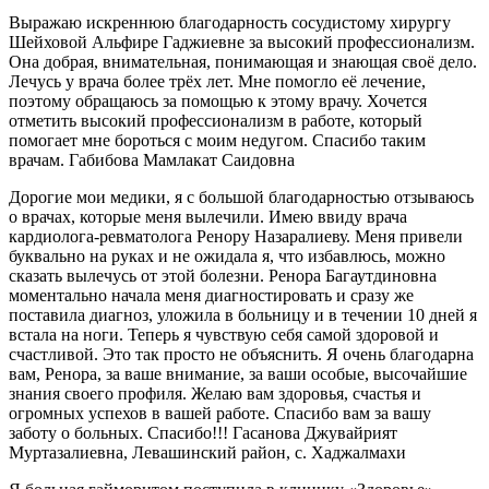
Выражаю искреннюю благодарность сосудистому хирургу
Шейховой Альфире Гаджиевне за высокий профессионализм.
Она добрая, внимательная, понимающая и знающая своё дело.
Лечусь у врача более трёх лет. Мне помогло её лечение,
поэтому обращаюсь за помощью к этому врачу. Хочется
отметить высокий профессионализм в работе, который
помогает мне бороться с моим недугом. Спасибо таким
врачам. Габибова Мамлакат Саидовна
Дорогие мои медики, я с большой благодарностью отзываюсь
о врачах, которые меня вылечили. Имею ввиду врача
кардиолога-ревматолога Ренору Назаралиеву. Меня привели
буквально на руках и не ожидала я, что избавлюсь, можно
сказать вылечусь от этой болезни. Ренора Багаутдиновна
моментально начала меня диагностировать и сразу же
поставила диагноз, уложила в больницу и в течении 10 дней я
встала на ноги. Теперь я чувствую себя самой здоровой и
счастливой. Это так просто не объяснить. Я очень благодарна
вам, Ренора, за ваше внимание, за ваши особые, высочайшие
знания своего профиля. Желаю вам здоровья, счастья и
огромных успехов в вашей работе. Спасибо вам за вашу
заботу о больных. Спасибо!!! Гасанова Джувайрият
Муртазалиевна, Левашинский район, с. Хаджалмахи