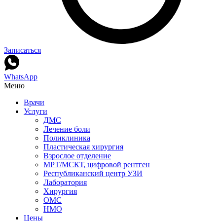
Записаться
WhatsApp
Меню
Врачи
Услуги
ДМС
Лечение боли
Поликлиника
Пластическая хирургия
Взрослое отделение
МРТ/МСКТ, цифровой рентген
Республиканский центр УЗИ
Лаборатория
Хирургия
ОМС
НМО
Цены