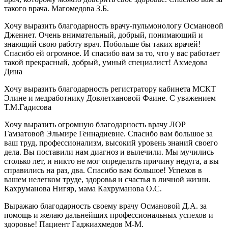
такого врача. Магомедова З.Б.
Хочу выразить благодарность врачу-пульмонологу Османовой
Дженнет. Очень внимательный, добрый, понимающий и
знающий свою работу врач. Побольше бы таких врачей!
Спасибо ей огромное. И спасибо вам за то, что у вас работает
такой прекрасный, добрый, умный специалист! Ахмедова
Дина
Хочу выразить благодарность регистратору кабинета МСКТ
Элине и медработнику Довлетхановой Фаине. С уважением
Т.М.Гадисова
Хочу выразить огромную благодарность врачу ЛОР
Гамзатовой Эльмире Геннадиевне. Спасибо вам большое за
ваш труд, профессионализм, высокий уровень знаний своего
дела. Вы поставили нам диагноз и вылечили. Мы мучились
столько лет, и никто не мог определить причину недуга, а вы
справились на раз, два. Спасибо вам большое! Успехов в
вашем нелегком труде, здоровья и счастья в личной жизни.
Кахруманова Нигяр, мама Кахруманова О.С.
Выражаю благодарность своему врачу Османовой Д.А. за
помощь и желаю дальнейших профессиональных успехов и
здоровье! Пациент Гаджиахмедов М-М.