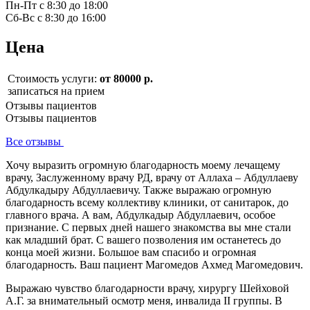
Пн-Пт с 8:30 до 18:00
Сб-Вс с 8:30 до 16:00
Цена
Стоимость услуги:
от 80000 р.
записаться на прием
Отзывы пациентов
Отзывы пациентов
Все отзывы
Хочу выразить огромную благодарность моему лечащему
врачу, Заслуженному врачу РД, врачу от Аллаха – Абдуллаеву
Абдулкадыру Абдуллаевичу. Также выражаю огромную
благодарность всему коллективу клиники, от санитарок, до
главного врача. А вам, Абдулкадыр Абдуллаевич, особое
признание. С первых дней нашего знакомства вы мне стали
как младший брат. С вашего позволения им останетесь до
конца моей жизни. Большое вам спасибо и огромная
благодарность. Ваш пациент Магомедов Ахмед Магомедович.
Выражаю чувство благодарности врачу, хирургу Шейховой
А.Г. за внимательный осмотр меня, инвалида II группы. В