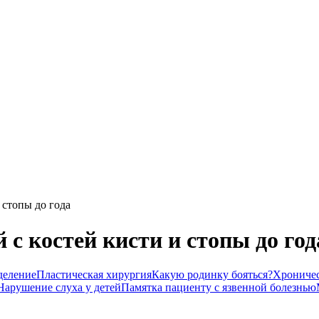
 стопы до года
с костей кисти и стопы до год
деление
Пластическая хирургия
Какую родинку бояться?
Хроничес
Нарушение слуха у детей
Памятка пациенту с язвенной болезнью