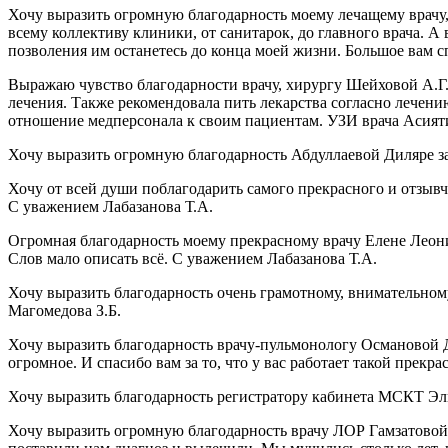
Хочу выразить огромную благодарность моему лечащему врачу
всему коллективу клиники, от санитарок, до главного врача. 
позволения им останетесь до конца моей жизни. Большое вам 
Выражаю чувство благодарности врачу, хирургу Шейховой А.Г. 
лечения. Также рекомендовала пить лекарства согласно лечен
отношение медперсонала к своим пациентам. УЗИ врача Асият
Хочу выразить огромную благодарность Абдуллаевой Диляре за
Хочу от всей души поблагодарить самого прекрасного и отзыв
С уважением Лабазанова Т.А.
Огромная благодарность моему прекрасному врачу Елене Леонид
Слов мало описать всё. С уважением Лабазанова Т.А.
Хочу выразить благодарность очень грамотному, внимательному
Магомедова З.Б.
Хочу выразить благодарность врачу-пульмонологу Османовой 
огромное. И спасибо вам за то, что у вас работает такой пре
Хочу выразить благодарность регистратору кабинета МСКТ Эл
Хочу выразить огромную благодарность врачу ЛОР Гамзатовой 