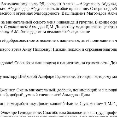
, Заслуженному врачу РД, врачу от Аллаха – Абдуллаеву Абдул
А вам, Абдулкадыр Абдуллаевич, особое признание. С первых дне
спасибо и огромная благодарность. Ваш пациент Магомедов Ахм
за внимательный осмотр меня, инвалида II группы. В конце осмо
ию. С уважением Ахмедов Д.М. Директору медицинского центра 
илову А.М. благодарим за вежливое обследование
 её добросовестное отношение к пациентам, за её понимание и 
чивого врача Аиду Ниязовну! Низкий поклон и огромная благод
овне! Спасибо за ваш подход к пациентам, за грамотность. Дол
 доктору Шейховой Альфире Гаджиевне. Это врач, которому можн
Дженнет. Очень внимательный, добрый, понимающий и знающий 
красный, добрый, умный специалист! Ахмедова Дина
ине и медработнику Довлетхановой Фаине. С уважением Т.М.Га
Эльмире Геннадиевне. Спасибо вам большое за ваш труд, профе