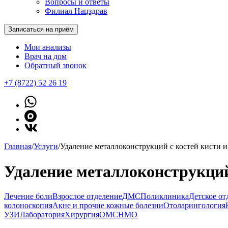
Вопросы и ответы
Филиал Нацздрав
Записаться на приём
Мои анализы
Врач на дом
Обратный звонок
+7 (8722) 52 26 19
Главная
/
Услуги
/
Удаление металлоконструкций с костей кисти и
Удаление металлоконструкций 
Лечение боли
Взрослое отделение
ДМС
Поликлиника
Детское от
колоноскопия
Акне и прочие кожные болезни
Отоларингология
УЗИ
Лаборатория
Хирургия
ОМС
НМО