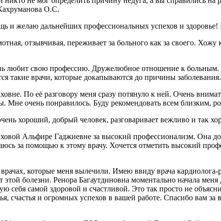
 никто не мог определить причину недуга, а вы справились на р
 Кахруманова О.С.
ощь и желаю дальнейших профессиональных успехов и здоровье
ая, отзывчивая, переживает за больного как за своего. Хожу к 
нь любит свою профессию. Дружелюбное отношение к больным. У
вятся такие врачи, которые докапываются до причины заболевани
вне. По её разговору меня сразу потянуло к ней. Очень внимат
ры. Мне очень понравилось. Буду рекомендовать всем близким, р
очень хороший, добрый человек, разговаривает вежливо и так хо
овой Альфире Гаджиевне за высокий профессионализм. Она доб
ащаюсь за помощью к этому врачу. Хочется отметить высокий проф
 врачах, которые меня вылечили. Имею ввиду врача кардиолога-
от этой болезни. Ренора Багаутдиновна моментально начала меня 
вую себя самой здоровой и счастливой. Это так просто не объясни
я, счастья и огромных успехов в вашей работе. Спасибо вам за 