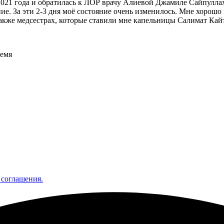
021 года и обратилась к ЛОР врачу Алиевой Джамиле Сайпуллахо
чение. За эти 2-3 дня моё состояние очень изменилось. Мне хоро
также медсестрах, которые ставили мне капельницы Салимат Кай
ремя
 соглашения.