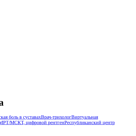
а
кая боль в суставах
Врач-трихолог
Виртуальная
МРТ/МСКТ, цифровой рентген
Республиканский центр