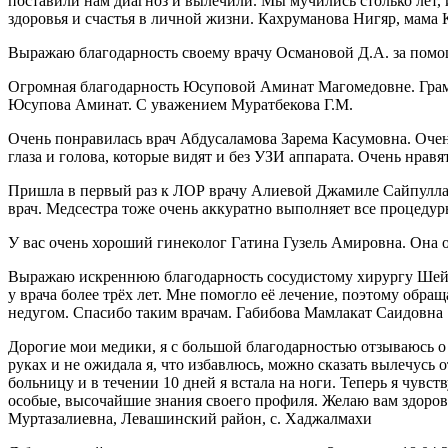
поставили нам диагноз и вылечили. Мы мучились столько лет, и
здоровья и счастья в личной жизни. Кахруманова Нигяр, мама
Выражаю благодарность своему врачу Османовой Д.А. за пом
Огромная благодарность Юсуповой Аминат Магомедовне. Грамотн
Юсупова Аминат. С уважением Муратбекова Г.М.
Очень понравилась врач Абдусаламова Зарема Касумовна. Оче
глаза и голова, которые видят и без УЗИ аппарата. Очень нра
Пришла в первый раз к ЛОР врачу Алиевой Джамиле Сайпуллахо
врач. Медсестра тоже очень аккуратно выполняет все процеду
У вас очень хороший гинеколог Гатина Гузель Амировна. Она 
Выражаю искреннюю благодарность сосудистому хирургу Шейх
у врача более трёх лет. Мне помогло её лечение, поэтому обр
недугом. Спасибо таким врачам. Габибова Мамлакат Саидовна
Дорогие мои медики, я с большой благодарностью отзываюсь о
руках и не ожидала я, что избавлюсь, можно сказать вылечусь 
больницу и в течении 10 дней я встала на ноги. Теперь я чувст
особые, высочайшие знания своего профиля. Желаю вам здоровь
Муртазалиевна, Левашинский район, с. Хаджалмахи