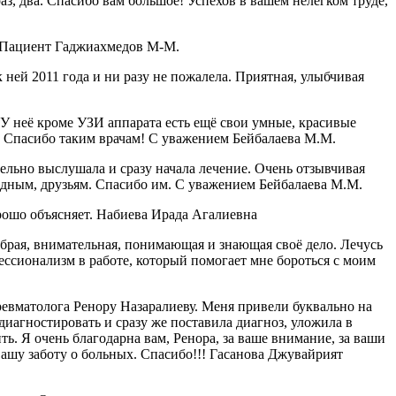
аз, два. Спасибо вам большое! Успехов в вашем нелегком труде,
! Пациент Гаджиахмедов М-М.
ней 2011 года и ни разу не пожалела. Приятная, улыбчивая
 неё кроме УЗИ аппарата есть ещё свои умные, красивые
я. Спасибо таким врачам! С уважением Бейбалаева М.М.
ельно выслушала и сразу начала лечение. Очень отзывчивая
одным, друзьям. Спасибо им. С уважением Бейбалаева М.М.
рошо объясняет. Набиева Ирада Агалиевна
рая, внимательная, понимающая и знающая своё дело. Лечусь
ессионализм в работе, который помогает мне бороться с моим
ревматолога Ренору Назаралиеву. Меня привели буквально на
диагностировать и сразу же поставила диагноз, уложила в
ть. Я очень благодарна вам, Ренора, за ваше внимание, за ваши
вашу заботу о больных. Спасибо!!! Гасанова Джувайрият