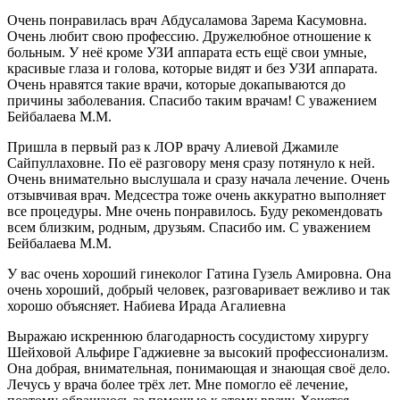
Очень понравилась врач Абдусаламова Зарема Касумовна.
Очень любит свою профессию. Дружелюбное отношение к
больным. У неё кроме УЗИ аппарата есть ещё свои умные,
красивые глаза и голова, которые видят и без УЗИ аппарата.
Очень нравятся такие врачи, которые докапываются до
причины заболевания. Спасибо таким врачам! С уважением
Бейбалаева М.М.
Пришла в первый раз к ЛОР врачу Алиевой Джамиле
Сайпуллаховне. По её разговору меня сразу потянуло к ней.
Очень внимательно выслушала и сразу начала лечение. Очень
отзывчивая врач. Медсестра тоже очень аккуратно выполняет
все процедуры. Мне очень понравилось. Буду рекомендовать
всем близким, родным, друзьям. Спасибо им. С уважением
Бейбалаева М.М.
У вас очень хороший гинеколог Гатина Гузель Амировна. Она
очень хороший, добрый человек, разговаривает вежливо и так
хорошо объясняет. Набиева Ирада Агалиевна
Выражаю искреннюю благодарность сосудистому хирургу
Шейховой Альфире Гаджиевне за высокий профессионализм.
Она добрая, внимательная, понимающая и знающая своё дело.
Лечусь у врача более трёх лет. Мне помогло её лечение,