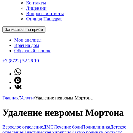
Контакты
Лицензии
Вопросы и ответы
Филиал Нацздрав
Записаться на приём
Мои анализы
Врач на дом
Обратный звонок
+7 (8722) 52 26 19
Главная
/
Услуги
/
Удаление невромы Мортона
Удаление невромы Мортона
Взрослое отделение
ДМС
Лечение боли
Поликлиника
Детское
отделение
Пластическая хирургия
Какую родинку бояться?