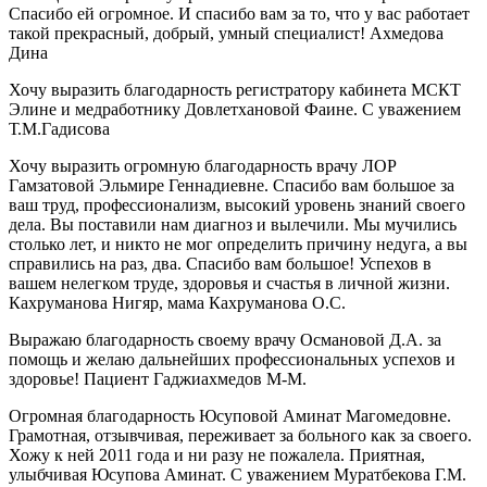
Спасибо ей огромное. И спасибо вам за то, что у вас работает
такой прекрасный, добрый, умный специалист! Ахмедова
Дина
Хочу выразить благодарность регистратору кабинета МСКТ
Элине и медработнику Довлетхановой Фаине. С уважением
Т.М.Гадисова
Хочу выразить огромную благодарность врачу ЛОР
Гамзатовой Эльмире Геннадиевне. Спасибо вам большое за
ваш труд, профессионализм, высокий уровень знаний своего
дела. Вы поставили нам диагноз и вылечили. Мы мучились
столько лет, и никто не мог определить причину недуга, а вы
справились на раз, два. Спасибо вам большое! Успехов в
вашем нелегком труде, здоровья и счастья в личной жизни.
Кахруманова Нигяр, мама Кахруманова О.С.
Выражаю благодарность своему врачу Османовой Д.А. за
помощь и желаю дальнейших профессиональных успехов и
здоровье! Пациент Гаджиахмедов М-М.
Огромная благодарность Юсуповой Аминат Магомедовне.
Грамотная, отзывчивая, переживает за больного как за своего.
Хожу к ней 2011 года и ни разу не пожалела. Приятная,
улыбчивая Юсупова Аминат. С уважением Муратбекова Г.М.