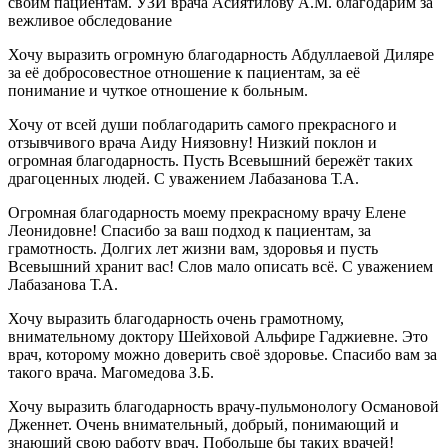
своим пациентам. УЗИ врача Асиятилову А.М. благодарим за
вежливое обследование
Хочу выразить огромную благодарность Абдуллаевой Диляре
за её добросовестное отношение к пациентам, за её
понимание и чуткое отношение к больным.
Хочу от всей души поблагодарить самого прекрасного и
отзывчивого врача Аиду Ниязовну! Низкий поклон и
огромная благодарность. Пусть Всевышний бережёт таких
драгоценных людей. С уважением Лабазанова Т.А.
Огромная благодарность моему прекрасному врачу Елене
Леонидовне! Спасибо за ваш подход к пациентам, за
грамотность. Долгих лет жизни вам, здоровья и пусть
Всевышний хранит вас! Слов мало описать всё. С уважением
Лабазанова Т.А.
Хочу выразить благодарность очень грамотному,
внимательному доктору Шейховой Альфире Гаджиевне. Это
врач, которому можно доверить своё здоровье. Спасибо вам за
такого врача. Магомедова З.Б.
Хочу выразить благодарность врачу-пульмонологу Османовой
Дженнет. Очень внимательный, добрый, понимающий и
знающий свою работу врач. Побольше бы таких врачей!