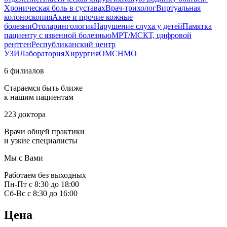
Хроническая боль в суставах
Врач-трихолог
Виртуальная
колоноскопия
Акне и прочие кожные
болезни
Отоларингология
Нарушение слуха у детей
Памятка
пациенту с язвенной болезнью
МРТ/МСКТ, цифровой
рентген
Республиканский центр
УЗИ
Лаборатория
Хирургия
ОМС
НМО
6 филиалов
Стараемся быть ближе
к нашим пациентам
223 доктора
Врачи общей практики
и узкие специалисты
Мы с Вами
Работаем без выходных
Пн-Пт с 8:30 до 18:00
Сб-Вс с 8:30 до 16:00
Цена