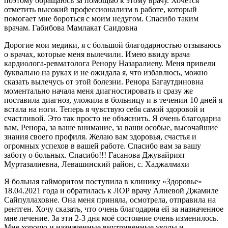
поэтому обращаюсь за помощью к этому врачу. Хочется
отметить высокий профессионализм в работе, который
помогает мне бороться с моим недугом. Спасибо таким
врачам. Габибова Мамлакат Саидовна
Дорогие мои медики, я с большой благодарностью отзываюсь
о врачах, которые меня вылечили. Имею ввиду врача
кардиолога-ревматолога Ренору Назаралиеву. Меня привели
буквально на руках и не ожидала я, что избавлюсь, можно
сказать вылечусь от этой болезни. Ренора Багаутдиновна
моментально начала меня диагностировать и сразу же
поставила диагноз, уложила в больницу и в течении 10 дней я
встала на ноги. Теперь я чувствую себя самой здоровой и
счастливой. Это так просто не объяснить. Я очень благодарна
вам, Ренора, за ваше внимание, за ваши особые, высочайшие
знания своего профиля. Желаю вам здоровья, счастья и
огромных успехов в вашей работе. Спасибо вам за вашу
заботу о больных. Спасибо!!! Гасанова Джувайрият
Муртазалиевна, Левашинский район, с. Хаджалмахи
Я больная гайморитом поступила в клинику «Здоровье»
18.04.2021 года и обратилась к ЛОР врачу Алиевой Джамиле
Сайпуллаховне. Она меня приняла, осмотрела, отправила на
рентген. Хочу сказать, что очень благодарна ей за назначенное
мне лечение. За эти 2-3 дня моё состояние очень изменилось.
Мне хорошо и назначенные внутривенные уколы и