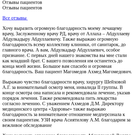
Отзывы пациентов
Отзывы пациентов
Все отзывы
Хочу выразить огромную благодарность моему лечащему
врачу, Заслуженному врачу РД, врачу от Аллаха – Абдуллаеву
Абдулкадыру Абдуллаевичу. Также выражаю огромную
благодарность всему коллективу клиники, от санитарок, до
главного врача. А вам, Абдулкадыр Абдуллаевич, особое
признание. С первых дней нашего знакомства вы мне стали
как младший брат. С вашего позволения им останетесь до
конца моей жизни. Большое вам спасибо и огромная
благодарность. Ваш пациент Магомедов Ахмед Магомедович.
Выражаю чувство благодарности врачу, хирургу Шейховой
А.Г. за внимательный осмотр меня, инвалида II группы. В
конце осмотра она написала и рекомендовала лечение, указав
порядок лечения. Также рекомендовала пить лекарства
согласно лечению. С уважением Ахмедов Д.М. Директору
медицинского центра «Здоровье» также выражаю
благодарность за внимательное отношение медперсонала к
своим пациентам. УЗИ врача Асиятилову А.М. благодарим за
вежливое обследование