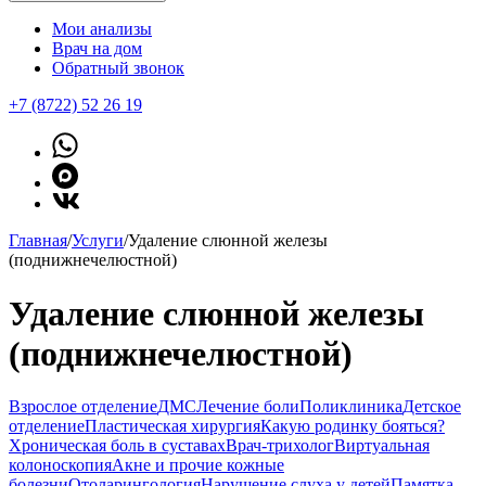
Мои анализы
Врач на дом
Обратный звонок
+7 (8722) 52 26 19
Главная
/
Услуги
/
Удаление слюнной железы
(поднижнечелюстной)
Удаление слюнной железы
(поднижнечелюстной)
Взрослое отделение
ДМС
Лечение боли
Поликлиника
Детское
отделение
Пластическая хирургия
Какую родинку бояться?
Хроническая боль в суставах
Врач-трихолог
Виртуальная
колоноскопия
Акне и прочие кожные
болезни
Отоларингология
Нарушение слуха у детей
Памятка