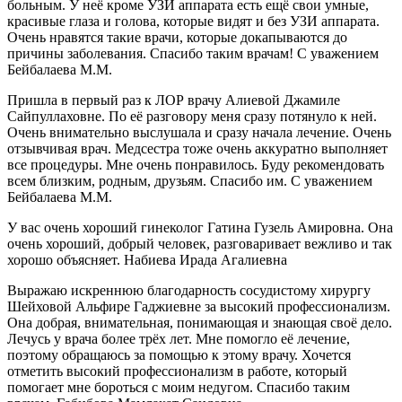
больным. У неё кроме УЗИ аппарата есть ещё свои умные,
красивые глаза и голова, которые видят и без УЗИ аппарата.
Очень нравятся такие врачи, которые докапываются до
причины заболевания. Спасибо таким врачам! С уважением
Бейбалаева М.М.
Пришла в первый раз к ЛОР врачу Алиевой Джамиле
Сайпуллаховне. По её разговору меня сразу потянуло к ней.
Очень внимательно выслушала и сразу начала лечение. Очень
отзывчивая врач. Медсестра тоже очень аккуратно выполняет
все процедуры. Мне очень понравилось. Буду рекомендовать
всем близким, родным, друзьям. Спасибо им. С уважением
Бейбалаева М.М.
У вас очень хороший гинеколог Гатина Гузель Амировна. Она
очень хороший, добрый человек, разговаривает вежливо и так
хорошо объясняет. Набиева Ирада Агалиевна
Выражаю искреннюю благодарность сосудистому хирургу
Шейховой Альфире Гаджиевне за высокий профессионализм.
Она добрая, внимательная, понимающая и знающая своё дело.
Лечусь у врача более трёх лет. Мне помогло её лечение,
поэтому обращаюсь за помощью к этому врачу. Хочется
отметить высокий профессионализм в работе, который
помогает мне бороться с моим недугом. Спасибо таким