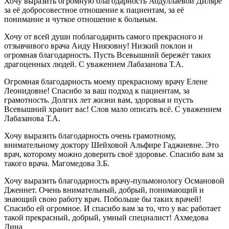
Хочу выразить огромную благодарность Абдуллаевой Диляре
за её добросовестное отношение к пациентам, за её
понимание и чуткое отношение к больным.
Хочу от всей души поблагодарить самого прекрасного и
отзывчивого врача Аиду Ниязовну! Низкий поклон и
огромная благодарность. Пусть Всевышний бережёт таких
драгоценных людей. С уважением Лабазанова Т.А.
Огромная благодарность моему прекрасному врачу Елене
Леонидовне! Спасибо за ваш подход к пациентам, за
грамотность. Долгих лет жизни вам, здоровья и пусть
Всевышний хранит вас! Слов мало описать всё. С уважением
Лабазанова Т.А.
Хочу выразить благодарность очень грамотному,
внимательному доктору Шейховой Альфире Гаджиевне. Это
врач, которому можно доверить своё здоровье. Спасибо вам за
такого врача. Магомедова З.Б.
Хочу выразить благодарность врачу-пульмонологу Османовой
Дженнет. Очень внимательный, добрый, понимающий и
знающий свою работу врач. Побольше бы таких врачей!
Спасибо ей огромное. И спасибо вам за то, что у вас работает
такой прекрасный, добрый, умный специалист! Ахмедова
Дина