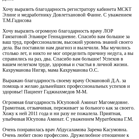
Хочу выразить благодарность регистратору кабинета МСКТ
Элине и медработнику Довлетхановой Фаине. С уважением
Т.М.Гадисова
Хочу выразить огромную благодарность врачу ЛОР
Гамзатовой Эльмире Геннадиевне. Спасибо вам большое за
ваш труд, профессионализм, высокий уровень знаний своего
дела. Вы поставили нам диагноз и вылечили. Мы мучились
столько лет, и никто не мог определить причину недуга, а вы
справились на раз, два. Спасибо вам большое! Успехов в
вашем нелегком труде, здоровья и счастья в личной жизни.
Кахруманова Нигяр, мама Кахруманова О.С.
Выражаю благодарность своему врачу Османовой Д.А. за
помощь и желаю дальнейших профессиональных успехов и
здоровье! Пациент Гаджиахмедов М-М.
Огромная благодарность Юсуповой Аминат Магомедовне.
Грамотная, отзывчивая, переживает за больного как за своего.
Хожу к ней 2011 года и ни разу не пожалела. Приятная,
улыбчивая Юсупова Аминат. С уважением Муратбекова Г.М.
Очень понравилась врач Абдусаламова Зарема Касумовна.
Очень любит свою профессию. Дружелюбное отношение к