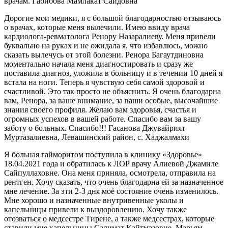
врачам. Габибова Мамлакат Саидовна
Дорогие мои медики, я с большой благодарностью отзываюсь
о врачах, которые меня вылечили. Имею ввиду врача
кардиолога-ревматолога Ренору Назаралиеву. Меня привели
буквально на руках и не ожидала я, что избавлюсь, можно
сказать вылечусь от этой болезни. Ренора Багаутдиновна
моментально начала меня диагностировать и сразу же
поставила диагноз, уложила в больницу и в течении 10 дней я
встала на ноги. Теперь я чувствую себя самой здоровой и
счастливой. Это так просто не объяснить. Я очень благодарна
вам, Ренора, за ваше внимание, за ваши особые, высочайшие
знания своего профиля. Желаю вам здоровья, счастья и
огромных успехов в вашей работе. Спасибо вам за вашу
заботу о больных. Спасибо!!! Гасанова Джувайрият
Муртазалиевна, Левашинский район, с. Хаджалмахи
Я больная гайморитом поступила в клинику «Здоровье»
18.04.2021 года и обратилась к ЛОР врачу Алиевой Джамиле
Сайпуллаховне. Она меня приняла, осмотрела, отправила на
рентген. Хочу сказать, что очень благодарна ей за назначенное
мне лечение. За эти 2-3 дня моё состояние очень изменилось.
Мне хорошо и назначенные внутривенные уколы и
капельницы привели к выздоровлению. Хочу также
отозваться о медсестре Тирене, а также медсестрах, которые
ставили мне капельницы Салимат Кайтмазовне, Марьям,