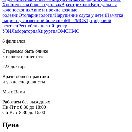
Хроническая боль в суставах
Врач-трихолог
Виртуальная
колоноскопия
Акне и прочие кожные
болезни
Отоларингология
Нарушение слуха у детей
Памятка
пациенту с язвенной болезнью
МРТ/МСКТ, цифровой
рентген
Республиканский центр
УЗИ
Лаборатория
Хирургия
ОМС
НМО
6 филиалов
Стараемся быть ближе
к нашим пациентам
223 доктора
Врачи общей практики
и узкие специалисты
Мы с Вами
Работаем без выходных
Пн-Пт с 8:30 до 18:00
Сб-Вс с 8:30 до 16:00
Цена