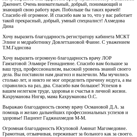
Дженнет. Очень внимательный, добрый, понимающий и
знающий свою работу врач. Побольше бы таких врачей!
Спасибо ей огромное. И спасибо вам за то, что у вас работает
такой прекрасный, добрый, умный специалист! Ахмедова
Дина
Хочу выразить благодарность регистратору кабинета МСКТ
Элине и медработнику Довлетхановой Фаине. С уважением
Т.М.Гадисова
Хочу выразить огромную благодарность врачу ЛОР
Гамзатовой Эльмире Геннадиевне. Спасибо вам большое за
ваш труд, профессионализм, высокий уровень знаний своего
дела. Вы поставили нам диагноз и вылечили. Мы мучились
столько лет, и никто не мог определить причину недуга, а вы
справились на раз, два. Спасибо вам большое! Успехов в
вашем нелегком труде, здоровья и счастья в личной жизни.
Кахруманова Нигяр, мама Кахруманова О.С.
Выражаю благодарность своему врачу Османовой Д.А. за
помощь и желаю дальнейших профессиональных успехов и
здоровье! Пациент Гаджиахмедов М-М.
Огромная благодарность Юсуповой Аминат Магомедовне.
Грамотная, отзывчивая, переживает за больного как за своего.