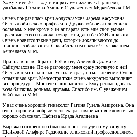
Хожу к ней 2011 года и ни разу не пожалела. Приятная,
улыбчивая Юсупова Аминат. С уважением Муратбекова Г.М.
Очень понравилась врач Абдусаламова Зарема Касумовна.
Очень любит свою профессию. Дружелюбное отношение к
больным. У неё кроме УЗИ аппарата есть ещё свои умные,
красивые глаза и голова, которые видят и без УЗИ аппарата.
Очень нравятся такие врачи, которые докапываются до
причины заболевания. Спасибо таким врачам! С уважением
Бейбалаева М.М.
Пришла в первый раз к ЛОР врачу Алиевой Джамиле
Сайпуллаховне. По её разговору меня сразу потянуло к ней.
Очень внимательно выслушала и сразу начала лечение. Очень
отзывчивая врач. Медсестра тоже очень аккуратно выполняет
все процедуры. Мне очень понравилось. Буду рекомендовать
всем близким, родным, друзьям. Спасибо им. С уважением
Бейбалаева М.М.
У вас очень хороший гинеколог Гатина Гузель Амировна. Она
очень хороший, добрый человек, разговаривает вежливо и так
хорошо объясняет. Набиева Ирада Агалиевна
Выражаю искреннюю благодарность сосудистому хирургу
Шейховой Альфире Гаджиевне за высокий профессионализм.