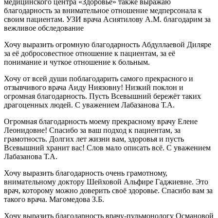
медицинского центра «Здоровье» также выражаю
благодарность за внимательное отношение медперсонала к
своим пациентам. УЗИ врача Асиятилову А.М. благодарим за
вежливое обследование
Хочу выразить огромную благодарность Абдуллаевой Диляре
за её добросовестное отношение к пациентам, за её
понимание и чуткое отношение к больным.
Хочу от всей души поблагодарить самого прекрасного и
отзывчивого врача Аиду Ниязовну! Низкий поклон и
огромная благодарность. Пусть Всевышний бережёт таких
драгоценных людей. С уважением Лабазанова Т.А.
Огромная благодарность моему прекрасному врачу Елене
Леонидовне! Спасибо за ваш подход к пациентам, за
грамотность. Долгих лет жизни вам, здоровья и пусть
Всевышний хранит вас! Слов мало описать всё. С уважением
Лабазанова Т.А.
Хочу выразить благодарность очень грамотному,
внимательному доктору Шейховой Альфире Гаджиевне. Это
врач, которому можно доверить своё здоровье. Спасибо вам за
такого врача. Магомедова З.Б.
Хочу выразить благодарность врачу-пульмонологу Османовой