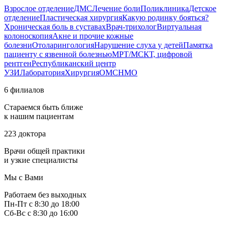
Взрослое отделение
ДМС
Лечение боли
Поликлиника
Детское
отделение
Пластическая хирургия
Какую родинку бояться?
Хроническая боль в суставах
Врач-трихолог
Виртуальная
колоноскопия
Акне и прочие кожные
болезни
Отоларингология
Нарушение слуха у детей
Памятка
пациенту с язвенной болезнью
МРТ/МСКТ, цифровой
рентген
Республиканский центр
УЗИ
Лаборатория
Хирургия
ОМС
НМО
6 филиалов
Стараемся быть ближе
к нашим пациентам
223 доктора
Врачи общей практики
и узкие специалисты
Мы с Вами
Работаем без выходных
Пн-Пт с 8:30 до 18:00
Сб-Вс с 8:30 до 16:00