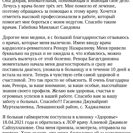
Она добрая, внимательная, понимающая и знающая своё дело.
Лечусь у врача более трёх лет. Мне помогло её лечение,
поэтому обращаюсь за помощью к этому врачу. Хочется
отметить высокий профессионализм в работе, который
помогает мне бороться с моим недугом. Спасибо таким
врачам. Габибова Мамлакат Саидовна
Дорогие мои медики, я с большой благодарностью отзываюсь
о врачах, которые меня вылечили. Имею ввиду врача
кардиолога-ревматолога Ренору Назаралиеву. Меня привели
буквально на руках и не ожидала я, что избавлюсь, можно
сказать вылечусь от этой болезни. Ренора Багаутдиновна
моментально начала меня диагностировать и сразу же
поставила диагноз, уложила в больницу и в течении 10 дней я
встала на ноги. Теперь я чувствую себя самой здоровой и
счастливой. Это так просто не объяснить. Я очень благодарна
вам, Ренора, за ваше внимание, за ваши особые, высочайшие
знания своего профиля. Желаю вам здоровья, счастья и
огромных успехов в вашей работе. Спасибо вам за вашу
заботу о больных. Спасибо!!! Гасанова Джувайрият
Муртазалиевна, Левашинский район, с. Хаджалмахи
Я больная гайморитом поступила в клинику «Здоровье»
18.04.2021 года и обратилась к ЛОР врачу Алиевой Джамиле
Сайпуллаховне. Она меня приняла, осмотрела, отправила на
рентген. Хочу сказать, что очень благодарна ей за назначенное