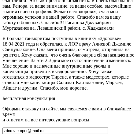
счастливой. Это так просто не объяснить. Я очень благодарна
вам, Ренора, за ваше внимание, за ваши особые, высочайшие
знания своего профиля. Желаю вам здоровья, счастья и
огромных успехов в вашей работе. Спасибо вам за вашу
заботу о больных. Спасибо!!! Гасанова Джувайрият
Муртазалиевна, Левашинский район, с. Хаджалмахи
Я больная гайморитом поступила в клинику «Здоровье»
18.04.2021 года и обратилась к ЛОР врачу Алиевой Джамиле
Сайпуллаховне. Она меня приняла, осмотрела, отправила на
рентген. Хочу сказать, что очень благодарна ей за назначенное
мне лечение. За эти 2-3 дня моё состояние очень изменилось.
Мне хорошо и назначенные внутривенные уколы и
капельницы привели к выздоровлению. Хочу также
отозваться о медсестре Тирене, а также медсестрах, которые
ставили мне капельницы Салимат Кайтмазовне, Марьям,
Айшат и другим. Спасибо, мои дорогие.
Бесплатная консультация
Оформите заявку на сайте, мы свяжемся с вами в ближайшее
время
и ответим на все интересующие вопросы.