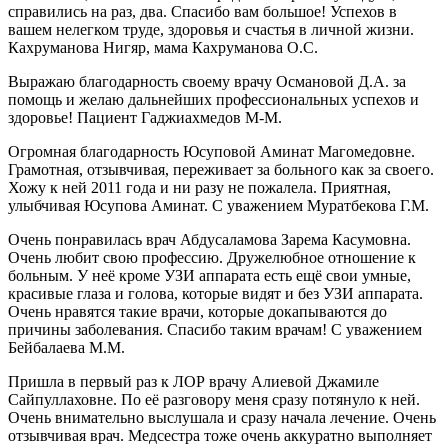
справились на раз, два. Спасибо вам большое! Успехов в
вашем нелегком труде, здоровья и счастья в личной жизни.
Кахруманова Нигяр, мама Кахруманова О.С.
Выражаю благодарность своему врачу Османовой Д.А. за
помощь и желаю дальнейших профессиональных успехов и
здоровье! Пациент Гаджиахмедов М-М.
Огромная благодарность Юсуповой Аминат Магомедовне.
Грамотная, отзывчивая, переживает за больного как за своего.
Хожу к ней 2011 года и ни разу не пожалела. Приятная,
улыбчивая Юсупова Аминат. С уважением Муратбекова Г.М.
Очень понравилась врач Абдусаламова Зарема Касумовна.
Очень любит свою профессию. Дружелюбное отношение к
больным. У неё кроме УЗИ аппарата есть ещё свои умные,
красивые глаза и голова, которые видят и без УЗИ аппарата.
Очень нравятся такие врачи, которые докапываются до
причины заболевания. Спасибо таким врачам! С уважением
Бейбалаева М.М.
Пришла в первый раз к ЛОР врачу Алиевой Джамиле
Сайпуллаховне. По её разговору меня сразу потянуло к ней.
Очень внимательно выслушала и сразу начала лечение. Очень
отзывчивая врач. Медсестра тоже очень аккуратно выполняет