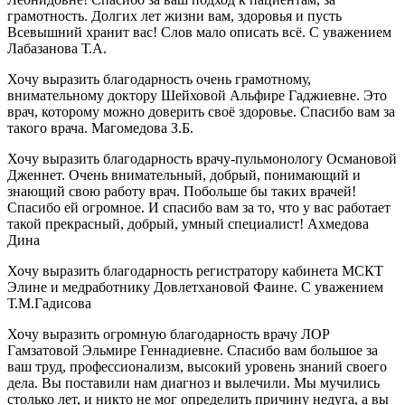
грамотность. Долгих лет жизни вам, здоровья и пусть
Всевышний хранит вас! Слов мало описать всё. С уважением
Лабазанова Т.А.
Хочу выразить благодарность очень грамотному,
внимательному доктору Шейховой Альфире Гаджиевне. Это
врач, которому можно доверить своё здоровье. Спасибо вам за
такого врача. Магомедова З.Б.
Хочу выразить благодарность врачу-пульмонологу Османовой
Дженнет. Очень внимательный, добрый, понимающий и
знающий свою работу врач. Побольше бы таких врачей!
Спасибо ей огромное. И спасибо вам за то, что у вас работает
такой прекрасный, добрый, умный специалист! Ахмедова
Дина
Хочу выразить благодарность регистратору кабинета МСКТ
Элине и медработнику Довлетхановой Фаине. С уважением
Т.М.Гадисова
Хочу выразить огромную благодарность врачу ЛОР
Гамзатовой Эльмире Геннадиевне. Спасибо вам большое за
ваш труд, профессионализм, высокий уровень знаний своего
дела. Вы поставили нам диагноз и вылечили. Мы мучились
столько лет, и никто не мог определить причину недуга, а вы