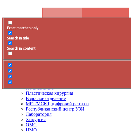
Exact matches only
Расписание
Search in title
+79285399105
Время работы
Search in content
Врачи
Услуги
ДМС
Лечение боли
Поликлиника
Пластическая хирургия
Взрослое отделение
МРТ/МСКТ, цифровой рентген
Республиканский центр УЗИ
Лаборатория
Хирургия
ОМС
НМО