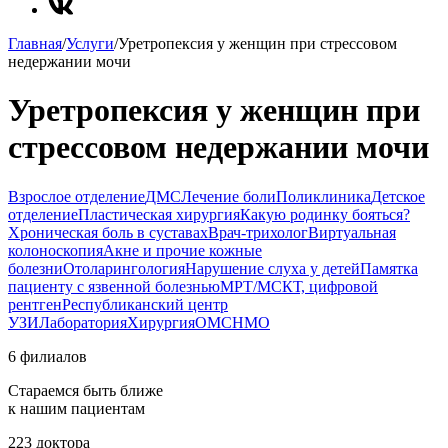
Главная
/
Услуги
/
Уретропексия у женщин при стрессовом
недержании мочи
Уретропексия у женщин при
стрессовом недержании мочи
Взрослое отделение
ДМС
Лечение боли
Поликлиника
Детское
отделение
Пластическая хирургия
Какую родинку бояться?
Хроническая боль в суставах
Врач-трихолог
Виртуальная
колоноскопия
Акне и прочие кожные
болезни
Отоларингология
Нарушение слуха у детей
Памятка
пациенту с язвенной болезнью
МРТ/МСКТ, цифровой
рентген
Республиканский центр
УЗИ
Лаборатория
Хирургия
ОМС
НМО
6 филиалов
Стараемся быть ближе
к нашим пациентам
223 доктора