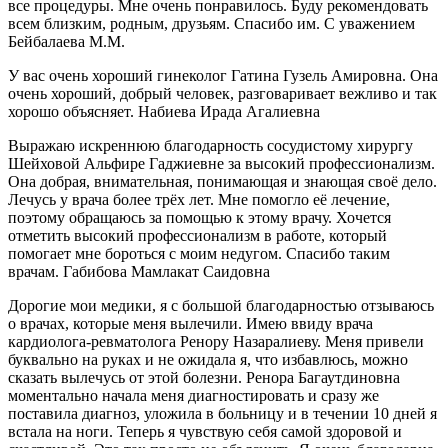
все процедуры. Мне очень понравилось. Буду рекомендовать
всем близким, родным, друзьям. Спасибо им. С уважением
Бейбалаева М.М.
У вас очень хороший гинеколог Гатина Гузель Амировна. Она
очень хороший, добрый человек, разговаривает вежливо и так
хорошо объясняет. Набиева Ирада Агалиевна
Выражаю искреннюю благодарность сосудистому хирургу
Шейховой Альфире Гаджиевне за высокий профессионализм.
Она добрая, внимательная, понимающая и знающая своё дело.
Лечусь у врача более трёх лет. Мне помогло её лечение,
поэтому обращаюсь за помощью к этому врачу. Хочется
отметить высокий профессионализм в работе, который
помогает мне бороться с моим недугом. Спасибо таким
врачам. Габибова Мамлакат Саидовна
Дорогие мои медики, я с большой благодарностью отзываюсь
о врачах, которые меня вылечили. Имею ввиду врача
кардиолога-ревматолога Ренору Назаралиеву. Меня привели
буквально на руках и не ожидала я, что избавлюсь, можно
сказать вылечусь от этой болезни. Ренора Багаутдиновна
моментально начала меня диагностировать и сразу же
поставила диагноз, уложила в больницу и в течении 10 дней я
встала на ноги. Теперь я чувствую себя самой здоровой и