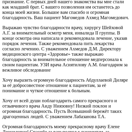
признание. С первых дней нашего знакомства вы мне стали
как младший брат. С вашего позволения им останетесь до
конца моей жизни. Большое вам спасибо и огромная
благодарность. Ваш пациент Магомедов Ахмед Магомедович.
Выражаю чувство благодарности врачу, хирургу Шейховой
А.Г. за внимательный осмотр меня, инвалида II группы. В
конце осмотра она написала и рекомендовала лечение, указав
порядок лечения. Также рекомендовала пить лекарства
согласно лечению. С уважением Ахмедов Д.М. Директору
медицинского центра «Здоровье» также выражаю
благодарность за внимательное отношение медперсонала к
своим пациентам. УЗИ врача Асиятилову А.М. благодарим за
вежливое обследование
Хочу выразить огромную благодарность Абдуллаевой Диляре
за её добросовестное отношение к пациентам, за её
понимание и чуткое отношение к больным.
Хочу от всей души поблагодарить самого прекрасного и
отзывчивого врача Аиду Ниязовну! Низкий поклон и
огромная благодарность. Пусть Всевышний бережёт таких
драгоценных людей. С уважением Лабазанова Т.А.
Огромная благодарность моему прекрасному врачу Елене
Леонидовне! Спасибо за ваш подход к пациентам, за