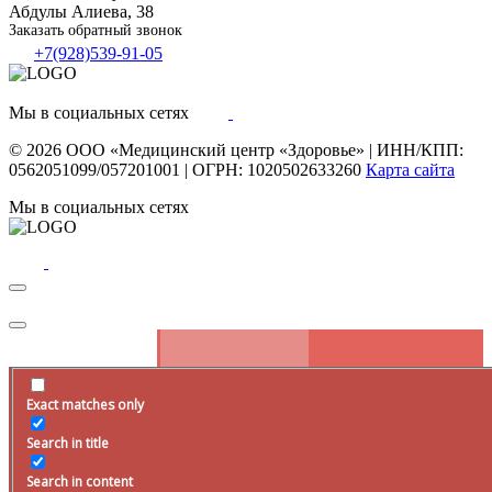
Абдулы Алиева, 38
Заказать обратный звонок
+7(928)539-91-05
Мы в социальных сетях
© 2026
ООО «Медицинский центр «Здоровье»
|
ИНН/КПП:
0562051099/057201001
|
ОГРН: 1020502633260
Карта сайта
Мы в социальных сетях
Exact matches only
Запись на прием
Search in title
Оставьте заявку на сайте, наш специалист свяжется с вами в
ближайшее
время
.
Search in content