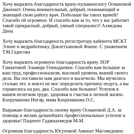
Хочу выразить благодарность врачу-пульмонологу Османовой
Дженнет. Очень внимательный, добрый, понимающий и
знающий свою работу врач. Побольше бы таких врачей!
Спасибо ей огромное. И спасибо вам за то, что у вас работает
такой прекрасный, добрый, умный специалист! Ахмедова
Дина
Хочу выразить благодарность регистратору кабинета МСКТ
Элине и медработнику Довлетхановой Фаине. С уважением
Т.М.Гадисова
Хочу выразить огромную благодарность врачу ЛОР
Гамзатовой Эльмире Геннадиевне. Спасибо вам большое за
ваш труд, профессионализм, высокий уровень знаний своего
дела. Вы поставили нам диагноз и вылечили. Мы мучились
столько лет, и никто не мог определить причину недуга, а вы
справились на раз, два. Спасибо вам большое! Успехов в
вашем нелегком труде, здоровья и счастья в личной жизни.
Кахруманова Нигяр, мама Кахруманова О.С.
Выражаю благодарность своему врачу Османовой Д.А. за
помощь и желаю дальнейших профессиональных успехов и
здоровье! Пациент Гаджиахмедов М-М.
Огромная благодарность Юсуповой Аминат Магомедовне.