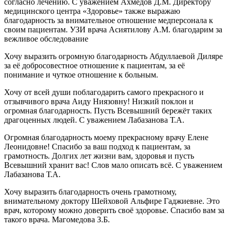
согласно лечению. С уважением Ахмедов Д.М. Директору
медицинского центра «Здоровье» также выражаю
благодарность за внимательное отношение медперсонала к
своим пациентам. УЗИ врача Асиятилову А.М. благодарим за
вежливое обследование
Хочу выразить огромную благодарность Абдуллаевой Диляре
за её добросовестное отношение к пациентам, за её
понимание и чуткое отношение к больным.
Хочу от всей души поблагодарить самого прекрасного и
отзывчивого врача Аиду Ниязовну! Низкий поклон и
огромная благодарность. Пусть Всевышний бережёт таких
драгоценных людей. С уважением Лабазанова Т.А.
Огромная благодарность моему прекрасному врачу Елене
Леонидовне! Спасибо за ваш подход к пациентам, за
грамотность. Долгих лет жизни вам, здоровья и пусть
Всевышний хранит вас! Слов мало описать всё. С уважением
Лабазанова Т.А.
Хочу выразить благодарность очень грамотному,
внимательному доктору Шейховой Альфире Гаджиевне. Это
врач, которому можно доверить своё здоровье. Спасибо вам за
такого врача. Магомедова З.Б.