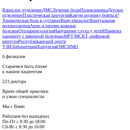
Взрослое отделение
ДМС
Лечение боли
Поликлиника
Детское
отделение
Пластическая хирургия
Какую родинку бояться?
Хроническая боль в суставах
Врач-трихолог
Виртуальная
колоноскопия
Акне и прочие кожные
болезни
Отоларингология
Нарушение слуха у детей
Памятка
пациенту с язвенной болезнью
МРТ/МСКТ, цифровой
рентген
Республиканский центр
УЗИ
Лаборатория
Хирургия
ОМС
НМО
6 филиалов
Стараемся быть ближе
к нашим пациентам
223 доктора
Врачи общей практики
и узкие специалисты
Мы с Вами
Работаем без выходных
Пн-Пт с 8:30 до 18:00
Сб-Вс с 8:30 до 16:00