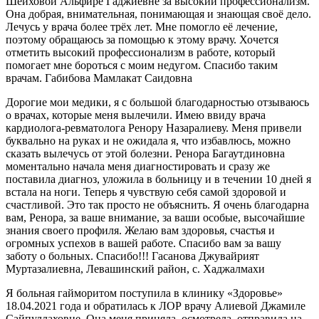
Шейховой Альфире Гаджиевне за высокий профессионализм.
Она добрая, внимательная, понимающая и знающая своё дело.
Лечусь у врача более трёх лет. Мне помогло её лечение,
поэтому обращаюсь за помощью к этому врачу. Хочется
отметить высокий профессионализм в работе, который
помогает мне бороться с моим недугом. Спасибо таким
врачам. Габибова Мамлакат Саидовна
Дорогие мои медики, я с большой благодарностью отзываюсь
о врачах, которые меня вылечили. Имею ввиду врача
кардиолога-ревматолога Ренору Назаралиеву. Меня привели
буквально на руках и не ожидала я, что избавлюсь, можно
сказать вылечусь от этой болезни. Ренора Багаутдиновна
моментально начала меня диагностировать и сразу же
поставила диагноз, уложила в больницу и в течении 10 дней я
встала на ноги. Теперь я чувствую себя самой здоровой и
счастливой. Это так просто не объяснить. Я очень благодарна
вам, Ренора, за ваше внимание, за ваши особые, высочайшие
знания своего профиля. Желаю вам здоровья, счастья и
огромных успехов в вашей работе. Спасибо вам за вашу
заботу о больных. Спасибо!!! Гасанова Джувайрият
Муртазалиевна, Левашинский район, с. Хаджалмахи
Я больная гайморитом поступила в клинику «Здоровье»
18.04.2021 года и обратилась к ЛОР врачу Алиевой Джамиле
Сайпуллаховне. Она меня приняла, осмотрела, отправила на