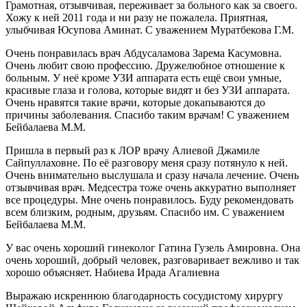
Грамотная, отзывчивая, переживает за больного как за своего.
Хожу к ней 2011 года и ни разу не пожалела. Приятная,
улыбчивая Юсупова Аминат. С уважением Муратбекова Г.М.
Очень понравилась врач Абдусаламова Зарема Касумовна.
Очень любит свою профессию. Дружелюбное отношение к
больным. У неё кроме УЗИ аппарата есть ещё свои умные,
красивые глаза и голова, которые видят и без УЗИ аппарата.
Очень нравятся такие врачи, которые докапываются до
причины заболевания. Спасибо таким врачам! С уважением
Бейбалаева М.М.
Пришла в первый раз к ЛОР врачу Алиевой Джамиле
Сайпуллаховне. По её разговору меня сразу потянуло к ней.
Очень внимательно выслушала и сразу начала лечение. Очень
отзывчивая врач. Медсестра тоже очень аккуратно выполняет
все процедуры. Мне очень понравилось. Буду рекомендовать
всем близким, родным, друзьям. Спасибо им. С уважением
Бейбалаева М.М.
У вас очень хороший гинеколог Гатина Гузель Амировна. Она
очень хороший, добрый человек, разговаривает вежливо и так
хорошо объясняет. Набиева Ирада Агалиевна
Выражаю искреннюю благодарность сосудистому хирургу