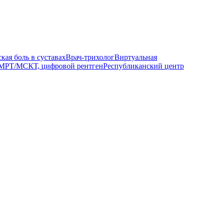
кая боль в суставах
Врач-трихолог
Виртуальная
МРТ/МСКТ, цифровой рентген
Республиканский центр