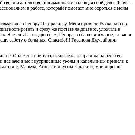
рая, внимательная, понимающая и знающая своё дело. Лечусь
ессионализм в работе, который помогает мне бороться с моим
ревматолога Ренору Назаралиеву. Меня привели буквально на
диагностировать и сразу же поставила диагноз, уложила в
ть. Я очень благодарна вам, Ренора, за ваше внимание, за ваши
вашу заботу о больных. Спасибо!!! Гасанова Джувайрият
вне. Она меня приняла, осмотрела, отправила на рентген.
шо и назначенные внутривенные уколы и капельницы привели к
тмазовне, Марьям, Айшат и другим. Спасибо, мои дорогие.