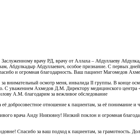
, Заслуженному врачу РД, врачу от Аллаха – Абдуллаеву Абдул
А вам, Абдулкадыр Абдуллаевич, особое признание. С первых дне
спасибо и огромная благодарность. Ваш пациент Магомедов Ахм
за внимательный осмотр меня, инвалида II группы. В конце осмо
ию. С уважением Ахмедов Д.М. Директору медицинского центра 
илову А.М. благодарим за вежливое обследование
 её добросовестное отношение к пациентам, за её понимание и 
чивого врача Аиду Ниязовну! Низкий поклон и огромная благод
овне! Спасибо за ваш подход к пациентам, за грамотность. Дол