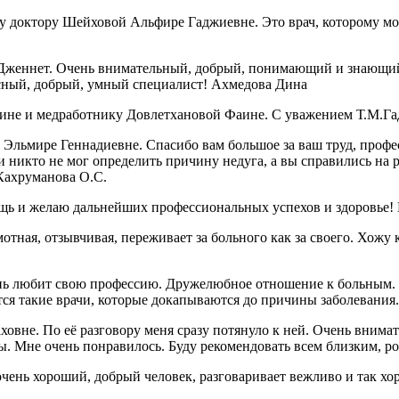
 доктору Шейховой Альфире Гаджиевне. Это врач, которому можн
Дженнет. Очень внимательный, добрый, понимающий и знающий 
красный, добрый, умный специалист! Ахмедова Дина
ине и медработнику Довлетхановой Фаине. С уважением Т.М.Га
Эльмире Геннадиевне. Спасибо вам большое за ваш труд, профе
 никто не мог определить причину недуга, а вы справились на р
 Кахруманова О.С.
ощь и желаю дальнейших профессиональных успехов и здоровье
ая, отзывчивая, переживает за больного как за своего. Хожу к 
нь любит свою профессию. Дружелюбное отношение к больным. У
вятся такие врачи, которые докапываются до причины заболевани
вне. По её разговору меня сразу потянуло к ней. Очень внимат
ры. Мне очень понравилось. Буду рекомендовать всем близким, р
очень хороший, добрый человек, разговаривает вежливо и так хо