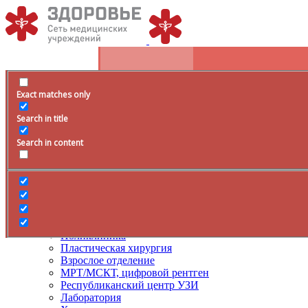
Exact matches only
Расписание
Search in title
+79285399105
Время работы
Search in content
Врачи
Услуги
ДМС
Лечение боли
Поликлиника
Пластическая хирургия
Взрослое отделение
МРТ/МСКТ, цифровой рентген
Республиканский центр УЗИ
Лаборатория