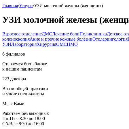
Главная
/
Услуги
/
УЗИ молочной железы (женщины)
УЗИ молочной железы (женщ
Взрослое отделение
ДМС
Лечение боли
Поликлиника
Детское от
колоноскопия
Акне и прочие кожные болезни
Отоларингология
УЗИ
Лаборатория
Хирургия
ОМС
НМО
6 филиалов
Стараемся быть ближе
к нашим пациентам
223 доктора
Врачи общей практики
и узкие специалисты
Мы с Вами
Работаем без выходных
Пн-Пт с 8:30 до 18:00
Сб-Вс с 8:30 до 16:00