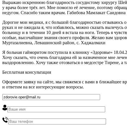
Выражаю искреннюю благодарность сосудистому хирургу Шейх
у врача более трёх лет. Мне помогло её лечение, поэтому обр
недугом. Спасибо таким врачам. Габибова Мамлакат Саидовна
Дорогие мои медики, я с большой благодарностью отзываюсь о
руках и не ожидала я, что избавлюсь, можно сказать вылечусь 
больницу и в течении 10 дней я встала на ноги. Теперь я чувст
особые, высочайшие знания своего профиля. Желаю вам здоровь
Муртазалиевна, Левашинский район, с. Хаджалмахи
Я больная гайморитом поступила в клинику «Здоровье» 18.04.2
Хочу сказать, что очень благодарна ей за назначенное мне ле
выздоровлению. Хочу также отозваться о медсестре Тирене, а 
Бесплатная консультация
Оформите заявку на сайте, мы свяжемся с вами в ближайшее в
и ответим на все интересующие вопросы.