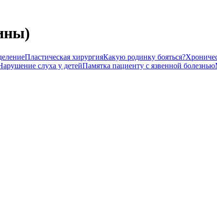
ины)
деление
Пластическая хирургия
Какую родинку бояться?
Хроничес
Нарушение слуха у детей
Памятка пациенту с язвенной болезнью