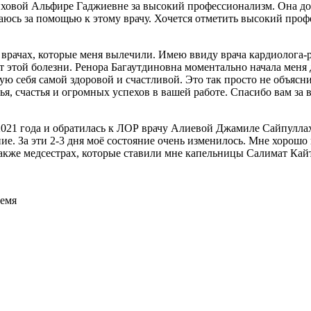
овой Альфире Гаджиевне за высокий профессионализм. Она доб
ащаюсь за помощью к этому врачу. Хочется отметить высокий проф
 врачах, которые меня вылечили. Имею ввиду врача кардиолога-
от этой болезни. Ренора Багаутдиновна моментально начала меня 
вую себя самой здоровой и счастливой. Это так просто не объясни
я, счастья и огромных успехов в вашей работе. Спасибо вам за 
021 года и обратилась к ЛОР врачу Алиевой Джамиле Сайпуллахо
чение. За эти 2-3 дня моё состояние очень изменилось. Мне хоро
также медсестрах, которые ставили мне капельницы Салимат Кай
ремя