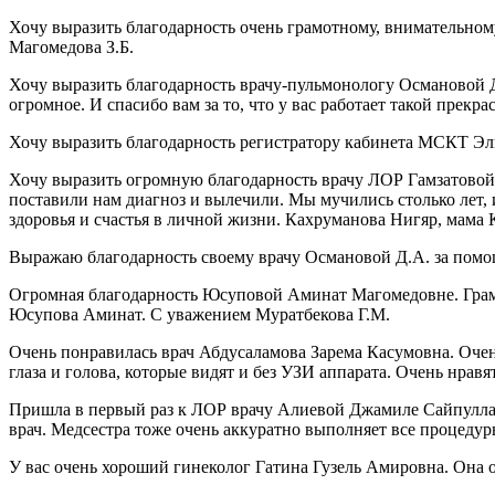
Хочу выразить благодарность очень грамотному, внимательному
Магомедова З.Б.
Хочу выразить благодарность врачу-пульмонологу Османовой 
огромное. И спасибо вам за то, что у вас работает такой пре
Хочу выразить благодарность регистратору кабинета МСКТ Эл
Хочу выразить огромную благодарность врачу ЛОР Гамзатовой 
поставили нам диагноз и вылечили. Мы мучились столько лет, и
здоровья и счастья в личной жизни. Кахруманова Нигяр, мама
Выражаю благодарность своему врачу Османовой Д.А. за пом
Огромная благодарность Юсуповой Аминат Магомедовне. Грамотн
Юсупова Аминат. С уважением Муратбекова Г.М.
Очень понравилась врач Абдусаламова Зарема Касумовна. Оче
глаза и голова, которые видят и без УЗИ аппарата. Очень нра
Пришла в первый раз к ЛОР врачу Алиевой Джамиле Сайпуллахо
врач. Медсестра тоже очень аккуратно выполняет все процеду
У вас очень хороший гинеколог Гатина Гузель Амировна. Она 