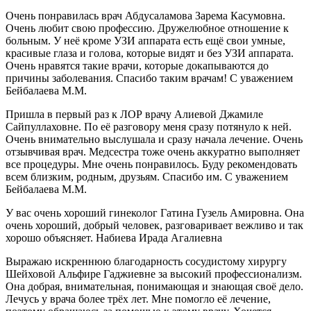
Очень понравилась врач Абдусаламова Зарема Касумовна.
Очень любит свою профессию. Дружелюбное отношение к
больным. У неё кроме УЗИ аппарата есть ещё свои умные,
красивые глаза и голова, которые видят и без УЗИ аппарата.
Очень нравятся такие врачи, которые докапываются до
причины заболевания. Спасибо таким врачам! С уважением
Бейбалаева М.М.
Пришла в первый раз к ЛОР врачу Алиевой Джамиле
Сайпуллаховне. По её разговору меня сразу потянуло к ней.
Очень внимательно выслушала и сразу начала лечение. Очень
отзывчивая врач. Медсестра тоже очень аккуратно выполняет
все процедуры. Мне очень понравилось. Буду рекомендовать
всем близким, родным, друзьям. Спасибо им. С уважением
Бейбалаева М.М.
У вас очень хороший гинеколог Гатина Гузель Амировна. Она
очень хороший, добрый человек, разговаривает вежливо и так
хорошо объясняет. Набиева Ирада Агалиевна
Выражаю искреннюю благодарность сосудистому хирургу
Шейховой Альфире Гаджиевне за высокий профессионализм.
Она добрая, внимательная, понимающая и знающая своё дело.
Лечусь у врача более трёх лет. Мне помогло её лечение,