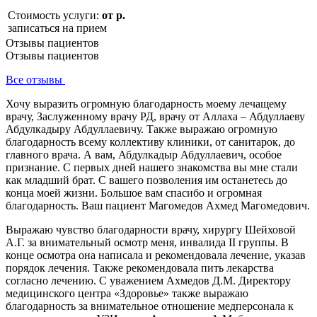
Стоимость услуги:
от р.
записаться на прием
Отзывы пациентов
Отзывы пациентов
Все отзывы
Хочу выразить огромную благодарность моему лечащему
врачу, Заслуженному врачу РД, врачу от Аллаха – Абдуллаеву
Абдулкадыру Абдуллаевичу. Также выражаю огромную
благодарность всему коллективу клиники, от санитарок, до
главного врача. А вам, Абдулкадыр Абдуллаевич, особое
признание. С первых дней нашего знакомства вы мне стали
как младший брат. С вашего позволения им останетесь до
конца моей жизни. Большое вам спасибо и огромная
благодарность. Ваш пациент Магомедов Ахмед Магомедович.
Выражаю чувство благодарности врачу, хирургу Шейховой
А.Г. за внимательный осмотр меня, инвалида II группы. В
конце осмотра она написала и рекомендовала лечение, указав
порядок лечения. Также рекомендовала пить лекарства
согласно лечению. С уважением Ахмедов Д.М. Директору
медицинского центра «Здоровье» также выражаю
благодарность за внимательное отношение медперсонала к