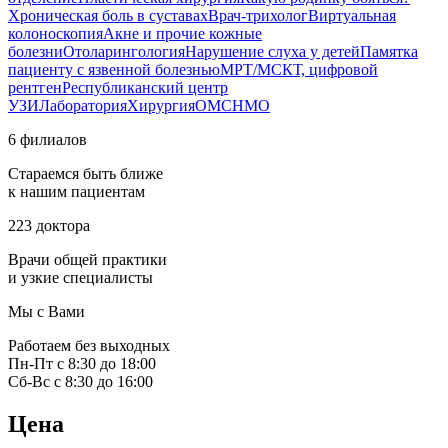
Хроническая боль в суставах
Врач-трихолог
Виртуальная
колоноскопия
Акне и прочие кожные
болезни
Отоларингология
Нарушение слуха у детей
Памятка
пациенту с язвенной болезнью
МРТ/МСКТ, цифровой
рентген
Республиканский центр
УЗИ
Лаборатория
Хирургия
ОМС
НМО
6 филиалов
Стараемся быть ближе
к нашим пациентам
223 доктора
Врачи общей практики
и узкие специалисты
Мы с Вами
Работаем без выходных
Пн-Пт с 8:30 до 18:00
Сб-Вс с 8:30 до 16:00
Цена