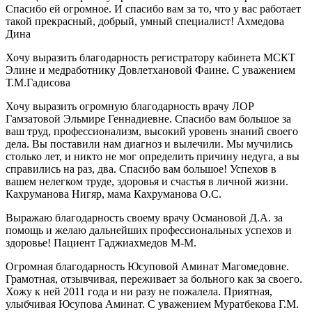
Спасибо ей огромное. И спасибо вам за то, что у вас работает
такой прекрасный, добрый, умный специалист! Ахмедова
Дина
Хочу выразить благодарность регистратору кабинета МСКТ
Элине и медработнику Довлетхановой Фаине. С уважением
Т.М.Гадисова
Хочу выразить огромную благодарность врачу ЛОР
Гамзатовой Эльмире Геннадиевне. Спасибо вам большое за
ваш труд, профессионализм, высокий уровень знаний своего
дела. Вы поставили нам диагноз и вылечили. Мы мучились
столько лет, и никто не мог определить причину недуга, а вы
справились на раз, два. Спасибо вам большое! Успехов в
вашем нелегком труде, здоровья и счастья в личной жизни.
Кахруманова Нигяр, мама Кахруманова О.С.
Выражаю благодарность своему врачу Османовой Д.А. за
помощь и желаю дальнейших профессиональных успехов и
здоровье! Пациент Гаджиахмедов М-М.
Огромная благодарность Юсуповой Аминат Магомедовне.
Грамотная, отзывчивая, переживает за больного как за своего.
Хожу к ней 2011 года и ни разу не пожалела. Приятная,
улыбчивая Юсупова Аминат. С уважением Муратбекова Г.М.