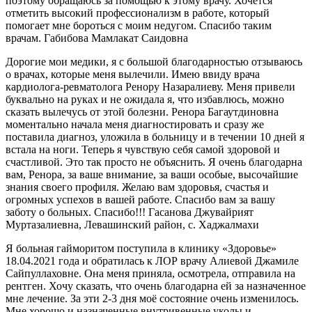
поэтому обращаюсь за помощью к этому врачу. Хочется
отметить высокий профессионализм в работе, который
помогает мне бороться с моим недугом. Спасибо таким
врачам. Габибова Мамлакат Саидовна
Дорогие мои медики, я с большой благодарностью отзываюсь
о врачах, которые меня вылечили. Имею ввиду врача
кардиолога-ревматолога Ренору Назаралиеву. Меня привели
буквально на руках и не ожидала я, что избавлюсь, можно
сказать вылечусь от этой болезни. Ренора Багаутдиновна
моментально начала меня диагностировать и сразу же
поставила диагноз, уложила в больницу и в течении 10 дней я
встала на ноги. Теперь я чувствую себя самой здоровой и
счастливой. Это так просто не объяснить. Я очень благодарна
вам, Ренора, за ваше внимание, за ваши особые, высочайшие
знания своего профиля. Желаю вам здоровья, счастья и
огромных успехов в вашей работе. Спасибо вам за вашу
заботу о больных. Спасибо!!! Гасанова Джувайрият
Муртазалиевна, Левашинский район, с. Хаджалмахи
Я больная гайморитом поступила в клинику «Здоровье»
18.04.2021 года и обратилась к ЛОР врачу Алиевой Джамиле
Сайпуллаховне. Она меня приняла, осмотрела, отправила на
рентген. Хочу сказать, что очень благодарна ей за назначенное
мне лечение. За эти 2-3 дня моё состояние очень изменилось.
Мне хорошо и назначенные внутривенные уколы и