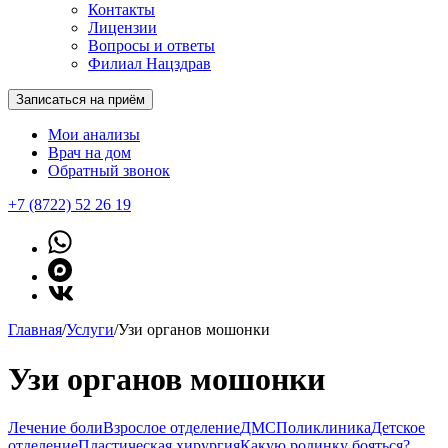
Контакты
Лицензии
Вопросы и ответы
Филиал Нацздрав
Записаться на приём
Мои анализы
Врач на дом
Обратный звонок
+7 (8722) 52 26 19
Главная
/
Услуги
/
Узи органов мошонки
Узи органов мошонки
Лечение боли
Взрослое отделение
ДМС
Поликлиника
Детское
отделение
Пластическая хирургия
Какую родинку бояться?