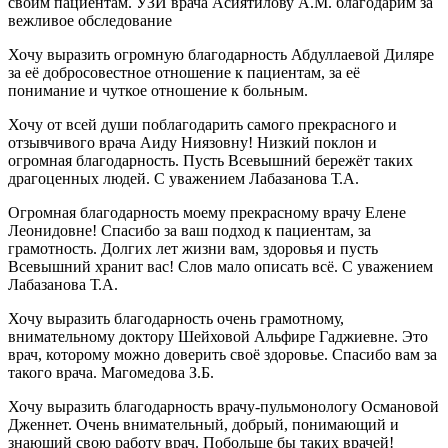
своим пациентам. УЗИ врача Асиятилову А.М. благодарим за
вежливое обследование
Хочу выразить огромную благодарность Абдуллаевой Диляре
за её добросовестное отношение к пациентам, за её
понимание и чуткое отношение к больным.
Хочу от всей души поблагодарить самого прекрасного и
отзывчивого врача Аиду Ниязовну! Низкий поклон и
огромная благодарность. Пусть Всевышний бережёт таких
драгоценных людей. С уважением Лабазанова Т.А.
Огромная благодарность моему прекрасному врачу Елене
Леонидовне! Спасибо за ваш подход к пациентам, за
грамотность. Долгих лет жизни вам, здоровья и пусть
Всевышний хранит вас! Слов мало описать всё. С уважением
Лабазанова Т.А.
Хочу выразить благодарность очень грамотному,
внимательному доктору Шейховой Альфире Гаджиевне. Это
врач, которому можно доверить своё здоровье. Спасибо вам за
такого врача. Магомедова З.Б.
Хочу выразить благодарность врачу-пульмонологу Османовой
Дженнет. Очень внимательный, добрый, понимающий и
знающий свою работу врач. Побольше бы таких врачей!