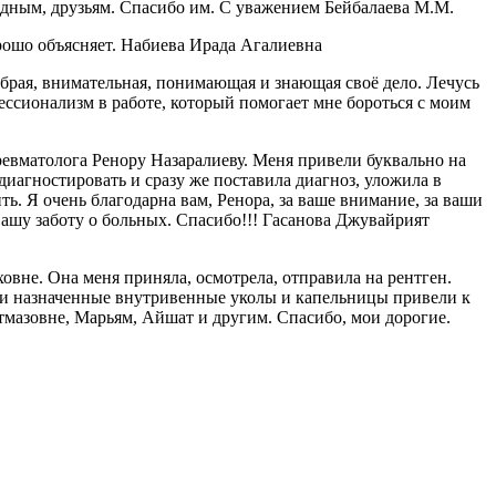
одным, друзьям. Спасибо им. С уважением Бейбалаева М.М.
рошо объясняет. Набиева Ирада Агалиевна
рая, внимательная, понимающая и знающая своё дело. Лечусь
ессионализм в работе, который помогает мне бороться с моим
ревматолога Ренору Назаралиеву. Меня привели буквально на
диагностировать и сразу же поставила диагноз, уложила в
ть. Я очень благодарна вам, Ренора, за ваше внимание, за ваши
вашу заботу о больных. Спасибо!!! Гасанова Джувайрият
вне. Она меня приняла, осмотрела, отправила на рентген.
шо и назначенные внутривенные уколы и капельницы привели к
тмазовне, Марьям, Айшат и другим. Спасибо, мои дорогие.