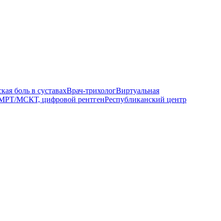
кая боль в суставах
Врач-трихолог
Виртуальная
МРТ/МСКТ, цифровой рентген
Республиканский центр