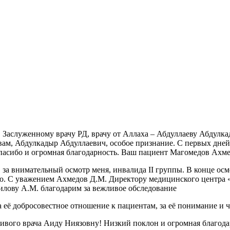
, Заслуженному врачу РД, врачу от Аллаха – Абдуллаеву Абдул
А вам, Абдулкадыр Абдуллаевич, особое признание. С первых дне
спасибо и огромная благодарность. Ваш пациент Магомедов Ахм
за внимательный осмотр меня, инвалида II группы. В конце осмо
ию. С уважением Ахмедов Д.М. Директору медицинского центра 
илову А.М. благодарим за вежливое обследование
 её добросовестное отношение к пациентам, за её понимание и 
чивого врача Аиду Ниязовну! Низкий поклон и огромная благод