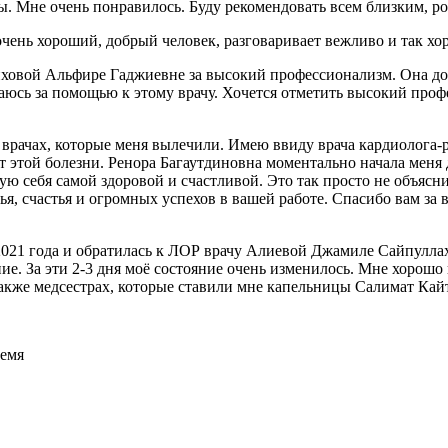
ры. Мне очень понравилось. Буду рекомендовать всем близким, р
очень хороший, добрый человек, разговаривает вежливо и так хо
овой Альфире Гаджиевне за высокий профессионализм. Она доб
ащаюсь за помощью к этому врачу. Хочется отметить высокий проф
 врачах, которые меня вылечили. Имею ввиду врача кардиолога-
от этой болезни. Ренора Багаутдиновна моментально начала меня 
вую себя самой здоровой и счастливой. Это так просто не объясни
я, счастья и огромных успехов в вашей работе. Спасибо вам за 
021 года и обратилась к ЛОР врачу Алиевой Джамиле Сайпуллахо
чение. За эти 2-3 дня моё состояние очень изменилось. Мне хоро
также медсестрах, которые ставили мне капельницы Салимат Кай
ремя