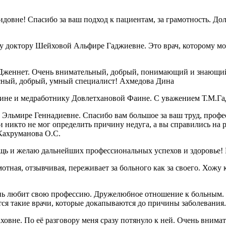
овне! Спасибо за ваш подход к пациентам, за грамотность. Дол
 доктору Шейховой Альфире Гаджиевне. Это врач, которому можн
Дженнет. Очень внимательный, добрый, понимающий и знающий 
красный, добрый, умный специалист! Ахмедова Дина
ине и медработнику Довлетхановой Фаине. С уважением Т.М.Га
Эльмире Геннадиевне. Спасибо вам большое за ваш труд, профе
 никто не мог определить причину недуга, а вы справились на р
 Кахруманова О.С.
ощь и желаю дальнейших профессиональных успехов и здоровье
ая, отзывчивая, переживает за больного как за своего. Хожу к 
нь любит свою профессию. Дружелюбное отношение к больным. У
вятся такие врачи, которые докапываются до причины заболевани
вне. По её разговору меня сразу потянуло к ней. Очень внимат