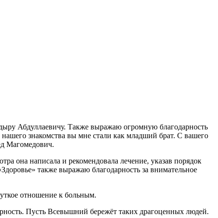
кадыру Абдуллаевичу. Также выражаю огромную благодарность
й нашего знакомства вы мне стали как младший брат. С вашего
ед Магомедович.
тра она написала и рекомендовала лечение, указав порядок
«Здоровье» также выражаю благодарность за внимательное
чуткое отношение к больным.
арность. Пусть Всевышний бережёт таких драгоценных людей.