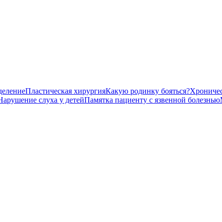
деление
Пластическая хирургия
Какую родинку бояться?
Хроничес
Нарушение слуха у детей
Памятка пациенту с язвенной болезнью