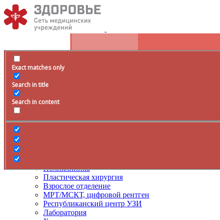
Exact matches only
Расписание
Search in title
+79285399105
Время работы
Search in content
Врачи
Услуги
ДМС
Лечение боли
Поликлиника
Пластическая хирургия
Взрослое отделение
МРТ/МСКТ, цифровой рентген
Республиканский центр УЗИ
Лаборатория