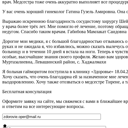
врач. Медсестра тоже очень аккуратно выполняет все процеду
У вас очень хороший гинеколог Гатина Гузель Амировна. Она 
Выражаю искреннюю благодарность сосудистому хирургу Шейх
у врача более трёх лет. Мне помогло её лечение, поэтому обр
недугом. Спасибо таким врачам. Габибова Мамлакат Саидовна
Дорогие мои медики, я с большой благодарностью отзываюсь о
руках и не ожидала я, что избавлюсь, можно сказать вылечусь 
больницу и в течении 10 дней я встала на ноги. Теперь я чувст
особые, высочайшие знания своего профиля. Желаю вам здоровь
Муртазалиевна, Левашинский район, с. Хаджалмахи
Я больная гайморитом поступила в клинику «Здоровье» 18.04.2
Хочу сказать, что очень благодарна ей за назначенное мне ле
выздоровлению. Хочу также отозваться о медсестре Тирене, а 
Бесплатная консультация
Оформите заявку на сайте, мы свяжемся с вами в ближайшее в
и ответим на все интересующие вопросы.