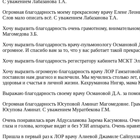
С уважением Лабазанова Т.А.
Огромная благодарность моему прекрасному врачу Елене Леонид
Слов мало описать всё. С уважением Лабазанова Т.А.
Хочу выразить благодарность очень грамотному, внимательному
Магомедова З.Б.
Хочу выразить благодарность врачу-пульмонологу Османовой 
огромное. И спасибо вам за то, что у вас работает такой пре
Хочу выразить благодарность регистратору кабинета МСКТ Эл
Хочу выразить огромную благодарность врачу ЛОР Гамзатовой 
поставили нам диагноз и вылечили. Мы мучились столько лет, и
здоровья и счастья в личной жизни. Кахруманова Нигяр, мама
Выражаю благодарность своему врачу Османовой Д.А. за пом
Огромная благодарность Юсуповой Аминат Магомедовне. Грамотн
Юсупова Аминат. С уважением Муратбекова Г.М.
Очень понравилась врач Абдусаламова Зарема Касумовна. Оче
глаза и голова, которые видят и без УЗИ аппарата. Очень нра
Пришла в первый раз к ЛОР врачу Алиевой Джамиле Сайпуллахо