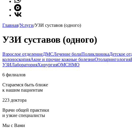
Главная
/
Услуги
/
УЗИ суставов (одного)
УЗИ суставов (одного)
Взрослое отделение
ДМС
Лечение боли
Поликлиника
Детское от
колоноскопия
Акне и прочие кожные болезни
Отоларингология
УЗИ
Лаборатория
Хирургия
ОМС
НМО
6 филиалов
Стараемся быть ближе
к нашим пациентам
223 доктора
Врачи общей практики
и узкие специалисты
Мы с Вами