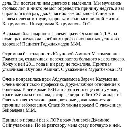
дела. Вы поставили нам диагноз и вылечили. Мы мучились
столько лет, и никто не мог определить причину недуга, а вы
справились на раз, два. Спасибо вам большое! Успехов в
вашем нелегком труде, здоровья и счастья в личной жизни.
Кахруманова Нигяр, мама Кахруманова О.С.
Выражаю благодарность своему врачу Османовой Д.А. за
помощь и желаю дальнейших профессиональных успехов и
здоровье! Пациент Гаджиахмедов М-М.
Огромная благодарность Юсуповой Аминат Магомедовне.
Грамотная, отзывчивая, переживает за больного как за своего.
Хожу к ней 2011 года и ни разу не пожалела. Приятная,
улыбчивая Юсупова Аминат. С уважением Муратбекова Г.М.
Очень понравилась врач Абдусаламова Зарема Касумовна.
Очень любит свою профессию. Дружелюбное отношение к
больным. У неё кроме УЗИ аппарата есть ещё свои умные,
красивые глаза и голова, которые видят и без УЗИ аппарата.
Очень нравятся такие врачи, которые докапываются до
причины заболевания. Спасибо таким врачам! С уважением
Бейбалаева М.М.
Пришла в первый раз к ЛОР врачу Алиевой Джамиле
Сайпуллаховне. По её разговору меня сразу потянуло к ней.