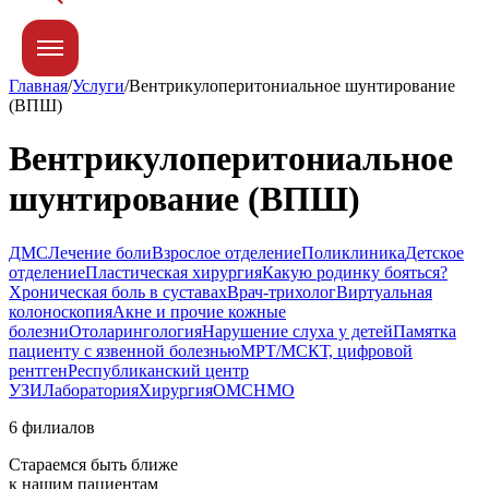
Главная
/
Услуги
/
Вентрикулоперитониальное шунтирование
(ВПШ)
Вентрикулоперитониальное
шунтирование (ВПШ)
ДМС
Лечение боли
Взрослое отделение
Поликлиника
Детское
отделение
Пластическая хирургия
Какую родинку бояться?
Хроническая боль в суставах
Врач-трихолог
Виртуальная
колоноскопия
Акне и прочие кожные
болезни
Отоларингология
Нарушение слуха у детей
Памятка
пациенту с язвенной болезнью
МРТ/МСКТ, цифровой
рентген
Республиканский центр
УЗИ
Лаборатория
Хирургия
ОМС
НМО
6 филиалов
Стараемся быть ближе
к нашим пациентам