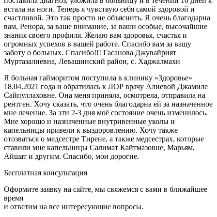
поставила диагноз, уложила в больницу и в течении 10 дней я
встала на ноги. Теперь я чувствую себя самой здоровой и
счастливой. Это так просто не объяснить. Я очень благодарна
вам, Ренора, за ваше внимание, за ваши особые, высочайшие
знания своего профиля. Желаю вам здоровья, счастья и
огромных успехов в вашей работе. Спасибо вам за вашу
заботу о больных. Спасибо!!! Гасанова Джувайрият
Муртазалиевна, Левашинский район, с. Хаджалмахи
Я больная гайморитом поступила в клинику «Здоровье»
18.04.2021 года и обратилась к ЛОР врачу Алиевой Джамиле
Сайпуллаховне. Она меня приняла, осмотрела, отправила на
рентген. Хочу сказать, что очень благодарна ей за назначенное
мне лечение. За эти 2-3 дня моё состояние очень изменилось.
Мне хорошо и назначенные внутривенные уколы и
капельницы привели к выздоровлению. Хочу также
отозваться о медсестре Тирене, а также медсестрах, которые
ставили мне капельницы Салимат Кайтмазовне, Марьям,
Айшат и другим. Спасибо, мои дорогие.
Бесплатная консультация
Оформите заявку на сайте, мы свяжемся с вами в ближайшее
время
и ответим на все интересующие вопросы.