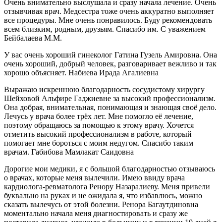
Очень внимательно выслушала и сразу начала лечение. Очень
отзывчивая врач. Медсестра тоже очень аккуратно выполняет
все процедуры. Мне очень понравилось. Буду рекомендовать
всем близким, родным, друзьям. Спасибо им. С уважением
Бейбалаева М.М.
У вас очень хороший гинеколог Гатина Гузель Амировна. Она
очень хороший, добрый человек, разговаривает вежливо и так
хорошо объясняет. Набиева Ирада Агалиевна
Выражаю искреннюю благодарность сосудистому хирургу
Шейховой Альфире Гаджиевне за высокий профессионализм.
Она добрая, внимательная, понимающая и знающая своё дело.
Лечусь у врача более трёх лет. Мне помогло её лечение,
поэтому обращаюсь за помощью к этому врачу. Хочется
отметить высокий профессионализм в работе, который
помогает мне бороться с моим недугом. Спасибо таким
врачам. Габибова Мамлакат Саидовна
Дорогие мои медики, я с большой благодарностью отзываюсь
о врачах, которые меня вылечили. Имею ввиду врача
кардиолога-ревматолога Ренору Назаралиеву. Меня привели
буквально на руках и не ожидала я, что избавлюсь, можно
сказать вылечусь от этой болезни. Ренора Багаутдиновна
моментально начала меня диагностировать и сразу же