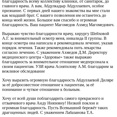
благодарность всему коллективу клиники, от санитарок, до
главного врача. А вам, Абдулкадыр Абдуллаевич, особое
признание. С первых дней нашего знакомства вы мне стали
как младший брат. С вашего позволения им останетесь до
конца моей жизни. Большое вам спасибо и огромная
благодарность. Ваш пациент Магомедов Ахмед Магомедович.
Выражаю чувство благодарности врачу, хирургу Шейховой
А.Г. за внимательный осмотр меня, инвалида II группы. В
конце осмотра она написала и рекомендовала лечение, указав
порядок лечения. Также рекомендовала пить лекарства
согласно лечению. С уважением Ахмедов Д.М. Директору
медицинского центра «Здоровье» также выражаю
благодарность за внимательное отношение медперсонала к
своим пациентам. УЗИ врача Асиятилову А.М. благодарим за
вежливое обследование
Хочу выразить огромную благодарность Абдуллаевой Диляре
за её добросовестное отношение к пациентам, за её
понимание и чуткое отношение к больным.
Хочу от всей души поблагодарить самого прекрасного и
отзывчивого врача Аиду Ниязовну! Низкий поклон и
огромная благодарность. Пусть Всевышний бережёт таких
драгоценных людей. С уважением Лабазанова Т.А.