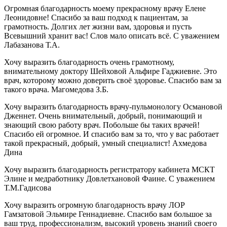
Огромная благодарность моему прекрасному врачу Елене
Леонидовне! Спасибо за ваш подход к пациентам, за
грамотность. Долгих лет жизни вам, здоровья и пусть
Всевышний хранит вас! Слов мало описать всё. С уважением
Лабазанова Т.А.
Хочу выразить благодарность очень грамотному,
внимательному доктору Шейховой Альфире Гаджиевне. Это
врач, которому можно доверить своё здоровье. Спасибо вам за
такого врача. Магомедова З.Б.
Хочу выразить благодарность врачу-пульмонологу Османовой
Дженнет. Очень внимательный, добрый, понимающий и
знающий свою работу врач. Побольше бы таких врачей!
Спасибо ей огромное. И спасибо вам за то, что у вас работает
такой прекрасный, добрый, умный специалист! Ахмедова
Дина
Хочу выразить благодарность регистратору кабинета МСКТ
Элине и медработнику Довлетхановой Фаине. С уважением
Т.М.Гадисова
Хочу выразить огромную благодарность врачу ЛОР
Гамзатовой Эльмире Геннадиевне. Спасибо вам большое за
ваш труд, профессионализм, высокий уровень знаний своего