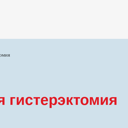
омия
 гистерэктомия