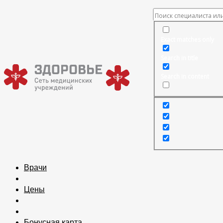
Exact matches only
Search in title
Search in content
Врачи
Цены
Бонусная карта