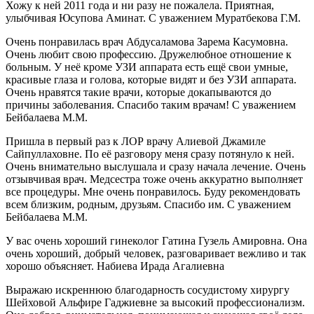
Хожу к ней 2011 года и ни разу не пожалела. Приятная,
улыбчивая Юсупова Аминат. С уважением Муратбекова Г.М.
Очень понравилась врач Абдусаламова Зарема Касумовна.
Очень любит свою профессию. Дружелюбное отношение к
больным. У неё кроме УЗИ аппарата есть ещё свои умные,
красивые глаза и голова, которые видят и без УЗИ аппарата.
Очень нравятся такие врачи, которые докапываются до
причины заболевания. Спасибо таким врачам! С уважением
Бейбалаева М.М.
Пришла в первый раз к ЛОР врачу Алиевой Джамиле
Сайпуллаховне. По её разговору меня сразу потянуло к ней.
Очень внимательно выслушала и сразу начала лечение. Очень
отзывчивая врач. Медсестра тоже очень аккуратно выполняет
все процедуры. Мне очень понравилось. Буду рекомендовать
всем близким, родным, друзьям. Спасибо им. С уважением
Бейбалаева М.М.
У вас очень хороший гинеколог Гатина Гузель Амировна. Она
очень хороший, добрый человек, разговаривает вежливо и так
хорошо объясняет. Набиева Ирада Агалиевна
Выражаю искреннюю благодарность сосудистому хирургу
Шейховой Альфире Гаджиевне за высокий профессионализм.