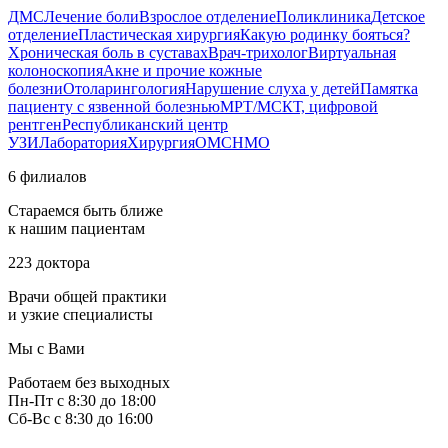
ДМС
Лечение боли
Взрослое отделение
Поликлиника
Детское
отделение
Пластическая хирургия
Какую родинку бояться?
Хроническая боль в суставах
Врач-трихолог
Виртуальная
колоноскопия
Акне и прочие кожные
болезни
Отоларингология
Нарушение слуха у детей
Памятка
пациенту с язвенной болезнью
МРТ/МСКТ, цифровой
рентген
Республиканский центр
УЗИ
Лаборатория
Хирургия
ОМС
НМО
6 филиалов
Стараемся быть ближе
к нашим пациентам
223 доктора
Врачи общей практики
и узкие специалисты
Мы с Вами
Работаем без выходных
Пн-Пт с 8:30 до 18:00
Сб-Вс с 8:30 до 16:00