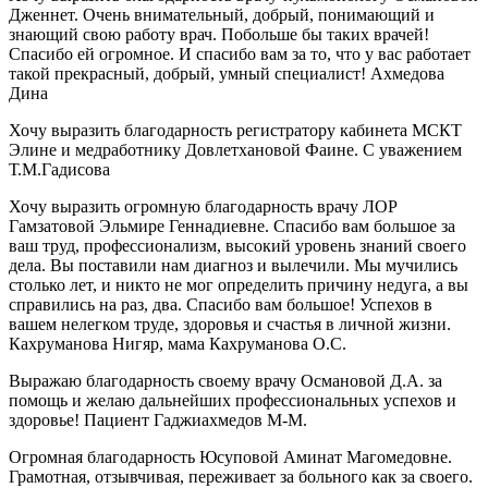
Дженнет. Очень внимательный, добрый, понимающий и
знающий свою работу врач. Побольше бы таких врачей!
Спасибо ей огромное. И спасибо вам за то, что у вас работает
такой прекрасный, добрый, умный специалист! Ахмедова
Дина
Хочу выразить благодарность регистратору кабинета МСКТ
Элине и медработнику Довлетхановой Фаине. С уважением
Т.М.Гадисова
Хочу выразить огромную благодарность врачу ЛОР
Гамзатовой Эльмире Геннадиевне. Спасибо вам большое за
ваш труд, профессионализм, высокий уровень знаний своего
дела. Вы поставили нам диагноз и вылечили. Мы мучились
столько лет, и никто не мог определить причину недуга, а вы
справились на раз, два. Спасибо вам большое! Успехов в
вашем нелегком труде, здоровья и счастья в личной жизни.
Кахруманова Нигяр, мама Кахруманова О.С.
Выражаю благодарность своему врачу Османовой Д.А. за
помощь и желаю дальнейших профессиональных успехов и
здоровье! Пациент Гаджиахмедов М-М.
Огромная благодарность Юсуповой Аминат Магомедовне.
Грамотная, отзывчивая, переживает за больного как за своего.