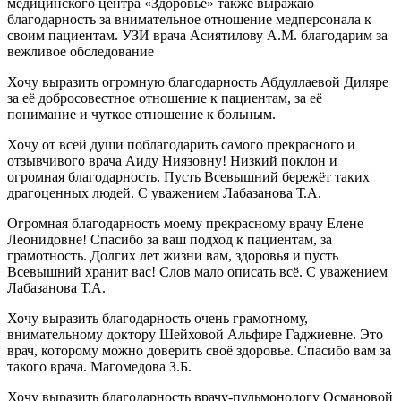
медицинского центра «Здоровье» также выражаю
благодарность за внимательное отношение медперсонала к
своим пациентам. УЗИ врача Асиятилову А.М. благодарим за
вежливое обследование
Хочу выразить огромную благодарность Абдуллаевой Диляре
за её добросовестное отношение к пациентам, за её
понимание и чуткое отношение к больным.
Хочу от всей души поблагодарить самого прекрасного и
отзывчивого врача Аиду Ниязовну! Низкий поклон и
огромная благодарность. Пусть Всевышний бережёт таких
драгоценных людей. С уважением Лабазанова Т.А.
Огромная благодарность моему прекрасному врачу Елене
Леонидовне! Спасибо за ваш подход к пациентам, за
грамотность. Долгих лет жизни вам, здоровья и пусть
Всевышний хранит вас! Слов мало описать всё. С уважением
Лабазанова Т.А.
Хочу выразить благодарность очень грамотному,
внимательному доктору Шейховой Альфире Гаджиевне. Это
врач, которому можно доверить своё здоровье. Спасибо вам за
такого врача. Магомедова З.Б.
Хочу выразить благодарность врачу-пульмонологу Османовой