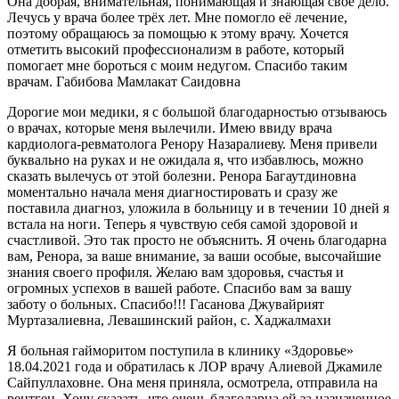
Она добрая, внимательная, понимающая и знающая своё дело.
Лечусь у врача более трёх лет. Мне помогло её лечение,
поэтому обращаюсь за помощью к этому врачу. Хочется
отметить высокий профессионализм в работе, который
помогает мне бороться с моим недугом. Спасибо таким
врачам. Габибова Мамлакат Саидовна
Дорогие мои медики, я с большой благодарностью отзываюсь
о врачах, которые меня вылечили. Имею ввиду врача
кардиолога-ревматолога Ренору Назаралиеву. Меня привели
буквально на руках и не ожидала я, что избавлюсь, можно
сказать вылечусь от этой болезни. Ренора Багаутдиновна
моментально начала меня диагностировать и сразу же
поставила диагноз, уложила в больницу и в течении 10 дней я
встала на ноги. Теперь я чувствую себя самой здоровой и
счастливой. Это так просто не объяснить. Я очень благодарна
вам, Ренора, за ваше внимание, за ваши особые, высочайшие
знания своего профиля. Желаю вам здоровья, счастья и
огромных успехов в вашей работе. Спасибо вам за вашу
заботу о больных. Спасибо!!! Гасанова Джувайрият
Муртазалиевна, Левашинский район, с. Хаджалмахи
Я больная гайморитом поступила в клинику «Здоровье»
18.04.2021 года и обратилась к ЛОР врачу Алиевой Джамиле
Сайпуллаховне. Она меня приняла, осмотрела, отправила на
рентген. Хочу сказать, что очень благодарна ей за назначенное