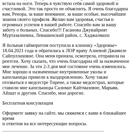
встала на ноги. Теперь я чувствую себя самой здоровой и
счастливой. Это так просто не объяснить. Я очень благодарна
вам, Ренора, за ваше внимание, за ваши особые, высочайшие
знания своего профиля. Желаю вам здоровья, счастья и
огромных успехов в вашей работе. Спасибо вам за вашу
заботу о больных. Спасибо!!! Гасанова Джувайрият
Муртазалиевна, Левашинский район, с. Хаджалмахи
Я больная гайморитом поступила в клинику «Здоровье»
18.04.2021 года и обратилась к ЛОР врачу Алиевой Джамиле
Сайпуллаховне. Она меня приняла, осмотрела, отправила на
рентген. Хочу сказать, что очень благодарна ей за назначенное
мне лечение. За эти 2-3 дня моё состояние очень изменилось.
Мне хорошо и назначенные внутривенные уколы и
капельницы привели к выздоровлению. Хочу также
отозваться о медсестре Тирене, а также медсестрах, которые
ставили мне капельницы Салимат Кайтмазовне, Марьям,
Айшат и другим. Спасибо, мои дорогие.
Бесплатная консультация
Оформите заявку на сайте, мы свяжемся с вами в ближайшее
время
и ответим на все интересующие вопросы.