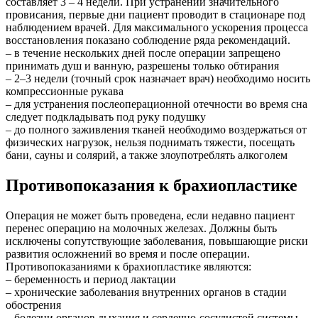
составляет 3 – 4 недели. При устранении значительного
провисания, первые дни пациент проводит в стационаре под
наблюдением врачей. Для максимального ускорения процесса
восстановления показано соблюдение ряда рекомендаций.
– в течение нескольких дней после операции запрещено
принимать душ и ванную, разрешены только обтирания
– 2–3 недели (точный срок назначает врач) необходимо носить
компрессионные рукава
– для устранения послеоперационной отечности во время сна
следует подкладывать под руку подушку
– до полного заживления тканей необходимо воздержаться от
физических нагрузок, нельзя поднимать тяжести, посещать
бани, сауны и солярий, а также злоупотреблять алкоголем
Противопоказания к брахиопластике
Операция не может быть проведена, если недавно пациент
перенес операцию на молочных железах. Должны быть
исключены сопутствующие заболевания, повышающие риски
развития осложнений во время и после операции.
Противопоказаниями к брахиопластике являются:
– беременность и период лактации
– хронические заболевания внутренних органов в стадии
обострения
– болезни органов дыхания и сердечно-сосудистой системы