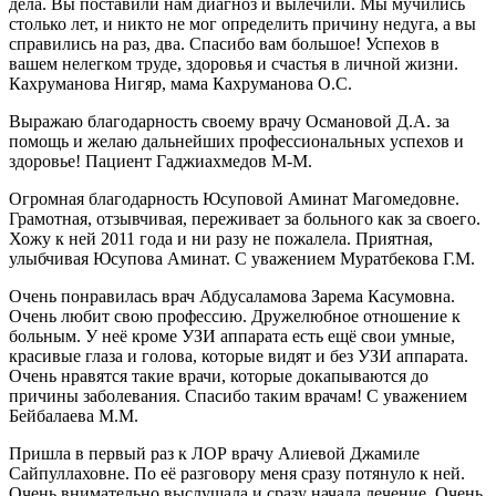
дела. Вы поставили нам диагноз и вылечили. Мы мучились
столько лет, и никто не мог определить причину недуга, а вы
справились на раз, два. Спасибо вам большое! Успехов в
вашем нелегком труде, здоровья и счастья в личной жизни.
Кахруманова Нигяр, мама Кахруманова О.С.
Выражаю благодарность своему врачу Османовой Д.А. за
помощь и желаю дальнейших профессиональных успехов и
здоровье! Пациент Гаджиахмедов М-М.
Огромная благодарность Юсуповой Аминат Магомедовне.
Грамотная, отзывчивая, переживает за больного как за своего.
Хожу к ней 2011 года и ни разу не пожалела. Приятная,
улыбчивая Юсупова Аминат. С уважением Муратбекова Г.М.
Очень понравилась врач Абдусаламова Зарема Касумовна.
Очень любит свою профессию. Дружелюбное отношение к
больным. У неё кроме УЗИ аппарата есть ещё свои умные,
красивые глаза и голова, которые видят и без УЗИ аппарата.
Очень нравятся такие врачи, которые докапываются до
причины заболевания. Спасибо таким врачам! С уважением
Бейбалаева М.М.
Пришла в первый раз к ЛОР врачу Алиевой Джамиле
Сайпуллаховне. По её разговору меня сразу потянуло к ней.
Очень внимательно выслушала и сразу начала лечение. Очень