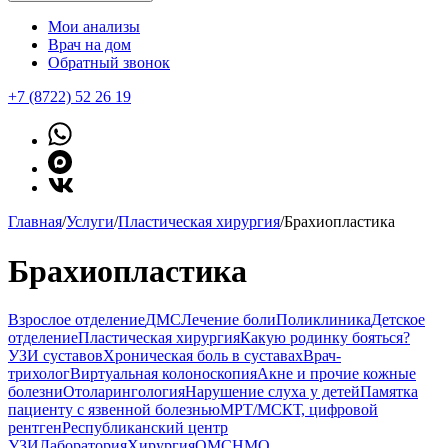
Мои анализы
Врач на дом
Обратный звонок
+7 (8722) 52 26 19
Главная
/
Услуги
/
Пластическая хирургия
/
Брахиопластика
Брахиопластика
Взрослое отделение
ДМС
Лечение боли
Поликлиника
Детское
отделение
Пластическая хирургия
Какую родинку бояться?
УЗИ суставов
Хроническая боль в суставах
Врач-
трихолог
Виртуальная колоноскопия
Акне и прочие кожные
болезни
Отоларингология
Нарушение слуха у детей
Памятка
пациенту с язвенной болезнью
МРТ/МСКТ, цифровой
рентген
Республиканский центр
УЗИ
Лаборатория
Хирургия
ОМС
НМО