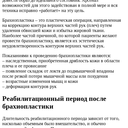
довести образ до идеального состояния. Арсенал
возможностей для этого задействован в полной мере и вся
техника исправно «работает» на эту цель.
Брахиопластика
– это пластическая операция, направленная
на коррекцию контура верхних частей рук (плеч) путем
удаления обвисшей кожи и избытка жировой ткани.
Наиболее частой причиной, по которой пациенты желают
провести брахиопластику, является их эстетическая
неудовлетворенность контуром верхних частей рук.
Показаниями к проведению брахиопластики являются:
– наследственная, приобретенная дряблость кожи в области
плеча и ее провисание
– появление складок от локтя до подмышечной впадины
после резкой потери мышечной массы или похудения
– возрастные изменения мышц и кожи
– деформация контуров рук
Реабилитационный период после
брахиопластики
Длительность реабилитационного периода зависит от того,
насколько объемным было вмешательство, и обычно