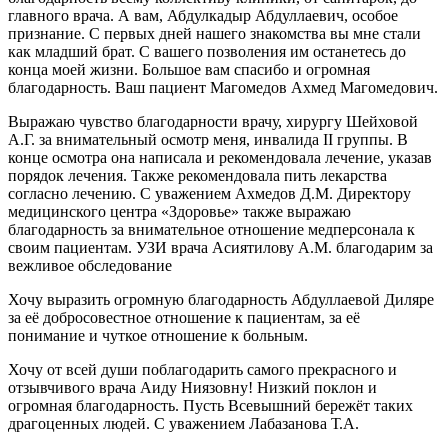
главного врача. А вам, Абдулкадыр Абдуллаевич, особое
признание. С первых дней нашего знакомства вы мне стали
как младший брат. С вашего позволения им останетесь до
конца моей жизни. Большое вам спасибо и огромная
благодарность. Ваш пациент Магомедов Ахмед Магомедович.
Выражаю чувство благодарности врачу, хирургу Шейховой
А.Г. за внимательный осмотр меня, инвалида II группы. В
конце осмотра она написала и рекомендовала лечение, указав
порядок лечения. Также рекомендовала пить лекарства
согласно лечению. С уважением Ахмедов Д.М. Директору
медицинского центра «Здоровье» также выражаю
благодарность за внимательное отношение медперсонала к
своим пациентам. УЗИ врача Асиятилову А.М. благодарим за
вежливое обследование
Хочу выразить огромную благодарность Абдуллаевой Диляре
за её добросовестное отношение к пациентам, за её
понимание и чуткое отношение к больным.
Хочу от всей души поблагодарить самого прекрасного и
отзывчивого врача Аиду Ниязовну! Низкий поклон и
огромная благодарность. Пусть Всевышний бережёт таких
драгоценных людей. С уважением Лабазанова Т.А.