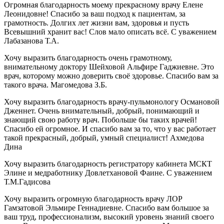
Огромная благодарность моему прекрасному врачу Елене
Леонидовне! Спасибо за ваш подход к пациентам, за
грамотность. Долгих лет жизни вам, здоровья и пусть
Всевышний хранит вас! Слов мало описать всё. С уважением
Лабазанова Т.А.
Хочу выразить благодарность очень грамотному,
внимательному доктору Шейховой Альфире Гаджиевне. Это
врач, которому можно доверить своё здоровье. Спасибо вам за
такого врача. Магомедова З.Б.
Хочу выразить благодарность врачу-пульмонологу Османовой
Дженнет. Очень внимательный, добрый, понимающий и
знающий свою работу врач. Побольше бы таких врачей!
Спасибо ей огромное. И спасибо вам за то, что у вас работает
такой прекрасный, добрый, умный специалист! Ахмедова
Дина
Хочу выразить благодарность регистратору кабинета МСКТ
Элине и медработнику Довлетхановой Фаине. С уважением
Т.М.Гадисова
Хочу выразить огромную благодарность врачу ЛОР
Гамзатовой Эльмире Геннадиевне. Спасибо вам большое за
ваш труд, профессионализм, высокий уровень знаний своего