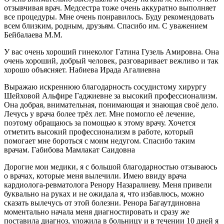
отзывчивая врач. Медсестра тоже очень аккуратно выполняет
все процедуры. Мне очень понравилось. Буду рекомендовать
всем близким, родным, друзьям. Спасибо им. С уважением
Бейбалаева М.М.
У вас очень хороший гинеколог Гатина Гузель Амировна. Она
очень хороший, добрый человек, разговаривает вежливо и так
хорошо объясняет. Набиева Ирада Агалиевна
Выражаю искреннюю благодарность сосудистому хирургу
Шейховой Альфире Гаджиевне за высокий профессионализм.
Она добрая, внимательная, понимающая и знающая своё дело.
Лечусь у врача более трёх лет. Мне помогло её лечение,
поэтому обращаюсь за помощью к этому врачу. Хочется
отметить высокий профессионализм в работе, который
помогает мне бороться с моим недугом. Спасибо таким
врачам. Габибова Мамлакат Саидовна
Дорогие мои медики, я с большой благодарностью отзываюсь
о врачах, которые меня вылечили. Имею ввиду врача
кардиолога-ревматолога Ренору Назаралиеву. Меня привели
буквально на руках и не ожидала я, что избавлюсь, можно
сказать вылечусь от этой болезни. Ренора Багаутдиновна
моментально начала меня диагностировать и сразу же
поставила диагноз, уложила в больницу и в течении 10 дней я