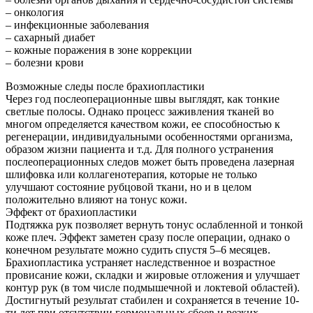
– онкология
– инфекционные заболевания
– сахарный диабет
– кожные поражения в зоне коррекции
– болезни крови
Возможные следы после брахиопластики
Через год послеоперационные швы выглядят, как тонкие
светлые полосы. Однако процесс заживления тканей во
многом определяется качеством кожи, ее способностью к
регенерации, индивидуальными особенностями организма,
образом жизни пациента и т.д. Для полного устранения
послеоперационных следов может быть проведена лазерная
шлифовка или коллагенотерапия, которые не только
улучшают состояние рубцовой ткани, но и в целом
положительно влияют на тонус кожи.
Эффект от брахиопластики
Подтяжка рук позволяет вернуть тонус ослабленной и тонкой
коже плеч. Эффект заметен сразу после операции, однако о
конечном результате можно судить спустя 5–6 месяцев.
Брахиопластика устраняет наследственное и возрастное
провисание кожи, складки и жировые отложения и улучшает
контур рук (в том числе подмышечной и локтевой областей).
Достигнутый результат стабилен и сохраняется в течение 10-
ти лет при отсутствии гормональных сбоев и резких