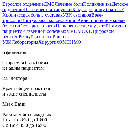
Взрослое отделение
ДМС
Лечение боли
Поликлиника
Детское
отделение
Пластическая хирургия
Какую родинку бояться?
Хроническая боль в суставах
УЗИ суставов
Врач-
трихолог
Виртуальная колоноскопия
Акне и прочие кожные
болезни
Отоларингология
Нарушение слуха у детей
Памятка
пациенту с язвенной болезнью
МРТ/МСКТ, цифровой
рентген
Республиканский центр
УЗИ
Лаборатория
Хирургия
ОМС
НМО
6 филиалов
Стараемся быть ближе
к нашим пациентам
223 доктора
Врачи общей практики
и узкие специалисты
Мы с Вами
Работаем без выходных
Пн-Пт с 8:30 до 18:00
Сб-Вс с 8:30 до 16:00