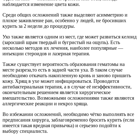
наблюдается изменение цвета кожи.
Среди общих осложнений также выделяют асимметрию и
плохое заживление ран, особенно у людей, не бросивших
курить за 2 недели до процедуры.
Ухо также является одним из мест, где может развиться келоид
(заросший шрам твердый и бугристый на ощупь). Есть
несколько методов их лечения, наиболее популярные —
инъекции стероидов и лазерная терапия.
Также существует вероятность образования гематомы на
месте разреза,то есть в задней части уха. В таком случае
необходимо откачать накопленную кровь и заново пришить
кожу. Хрящ в ухе может инфицироваться. Проводится
антибактериальная терапия, а в случае её неэффективности,
окончательным решением является хирургическое
вмешательство. Возможными осложнениями также являются
аллергические реакции и некроз хряща.
Во избежании осложнений, необходимо чётко выполнять все
предписания хирурга, заблаговременно бросить курить (если
имеется такая вредная привычка) и серьезно подойти к
выбору специалиста.