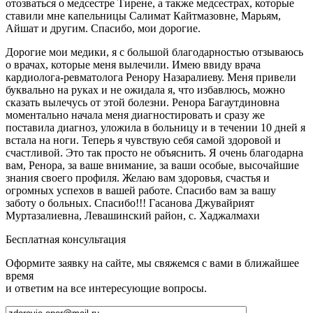
отозваться о медсестре Тирене, а также медсестрах, которые
ставили мне капельницы Салимат Кайтмазовне, Марьям,
Айшат и другим. Спасибо, мои дорогие.
Дорогие мои медики, я с большой благодарностью отзываюсь
о врачах, которые меня вылечили. Имею ввиду врача
кардиолога-ревматолога Ренору Назаралиеву. Меня привели
буквально на руках и не ожидала я, что избавлюсь, можно
сказать вылечусь от этой болезни. Ренора Багаутдиновна
моментально начала меня диагностировать и сразу же
поставила диагноз, уложила в больницу и в течении 10 дней я
встала на ноги. Теперь я чувствую себя самой здоровой и
счастливой. Это так просто не объяснить. Я очень благодарна
вам, Ренора, за ваше внимание, за ваши особые, высочайшие
знания своего профиля. Желаю вам здоровья, счастья и
огромных успехов в вашей работе. Спасибо вам за вашу
заботу о больных. Спасибо!!! Гасанова Джувайрият
Муртазалиевна, Левашинский район, с. Хаджалмахи
Бесплатная консультация
Оформите заявку на сайте, мы свяжемся с вами в ближайшее
время
и ответим на все интересующие вопросы.