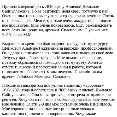
Пришла в первый раз к ЛОР врачу Алиевой Джамиле
Сайпуллаховне. По её разговору меня сразу потянуло к ней.
Очень внимательно выслушала и сразу начала лечение. Очень
отзывчивая врач. Медсестра тоже очень аккуратно выполняет
все процедуры. Мне очень понравилось. Буду рекомендовать
всем близким, родным, друзьям. Спасибо им. С уважением
Бейбалаева М.М.
Выражаю искреннюю благодарность сосудистому хирургу
Шейховой Альфире Гаджиевне за высокий профессионализм.
Она добрая, внимательная, понимающая и знающая своё дело.
Лечусь у врача более трёх лет. Мне помогло её лечение,
поэтому обращаюсь за помощью к этому врачу. Хочется
отметить высокий профессионализм в работе, который
помогает мне бороться с моим недугом. Спасибо таким
врачам. Габибова Мамлакат Саидовна
Я больная гайморитом поступила в клинику «Здоровье»
18.04.2021 года и обратилась к ЛОР врачу Алиевой Джамиле
Сайпуллаховне. Она меня приняла, осмотрела, отправила на
рентген. Хочу сказать, что очень благодарна ей за назначенное
мне лечение. За эти 2-3 дня моё состояние очень изменилось.
Мне хорошо и назначенные внутривенные уколы и
капельницы привели к выздоровлению. Хочу также