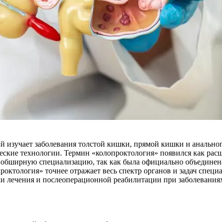
 изучает заболевания толстой кишки, прямой кишки и анального
ские технологии. Термин «колопроктология» появился как расш
е обширную специализацию, так как была официально объединен
ктология» точнее отражает весь спектр органов и задач специал
и лечения и послеоперационной реабилитации при заболеваниях 