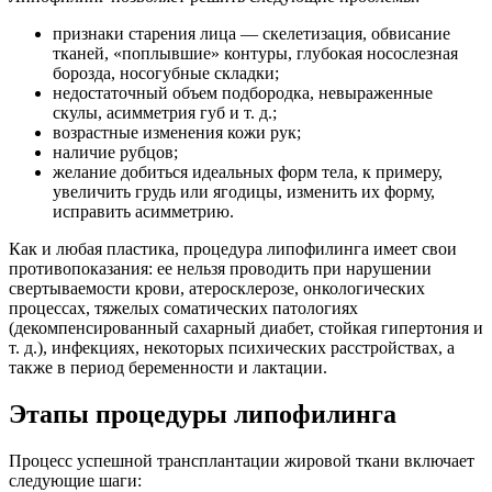
признаки старения лица — скелетизация, обвисание
тканей, «поплывшие» контуры, глубокая носослезная
борозда, носогубные складки;
недостаточный объем подбородка, невыраженные
скулы, асимметрия губ и т. д.;
возрастные изменения кожи рук;
наличие рубцов;
желание добиться идеальных форм тела, к примеру,
увеличить грудь или ягодицы, изменить их форму,
исправить асимметрию.
Как и любая пластика, процедура липофилинга имеет свои
противопоказания: ее нельзя проводить при нарушении
свертываемости крови, атеросклерозе, онкологических
процессах, тяжелых соматических патологиях
(декомпенсированный сахарный диабет, стойкая гипертония и
т. д.), инфекциях, некоторых психических расстройствах, а
также в период беременности и лактации.
Этапы процедуры липофилинга
Процесс успешной трансплантации жировой ткани включает
следующие шаги: