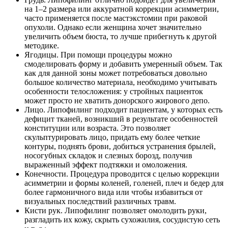
на 1–2 размера или аккуратной коррекции асимметрии,
часто применяется после мастэкстомии при раковой
опухоли. Однако если женщина хочет значительно
увеличить объем бюста, то лучше прибегнуть к другой
методике.
Ягодицы. При помощи процедуры можно
смоделировать форму и добавить умеренный объем. Так
как для данной зоны может потребоваться довольно
большое количество материала, необходимо учитывать
особенности телосложения: у стройных пациенток
может просто не хватить донорского жирового депо.
Лицо. Липофилинг подходит пациентам, у которых есть
дефицит тканей, возникший в результате особенностей
конституции или возраста. Это позволяет
скульптурировать лицо, придать ему более четкие
контуры, поднять брови, добиться устранения брылей,
носогубных складок и слезных борозд, получив
выраженный эффект подтяжки и омоложения.
Конечности. Процедура проводится с целью коррекции
асимметрии и формы коленей, голеней, плеч и бедер для
более гармоничного вида или чтобы избавиться от
визуальных последствий различных травм.
Кисти рук. Липофилинг позволяет омолодить руки,
разгладить их кожу, скрыть сухожилия, сосудистую сеть