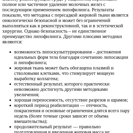
полное или частичное удаление молочных желез с
последующим применением липофилинга. Результаты
показали, что методика с пересадкой жировой ткани является
онкологически безопасной и может без ограничений
выполняться как в реконструктивной, так и в эстетической
хирургии. Однако безопасность – не единственное
преимущество липофилинга. Другими плюсами методики
являются:
возможность липоскульптурирования – достижения
идеальных форм тела благодаря сочетанию липосакции
и липофилинга;
жировая ткань может быть обогащена плазмой и
стволовыми клетками, что стимулирует мощную
выработку коллагена;
естественный результат, которого практически
невозможно достигнуть другими методиками
увеличения;
хорошая переносимость, отсутствие разрезов и шрамов;
короткий период реабилитации — отечность,
покраснения и основные ограничения длятся всего пару
недель (более точные сроки зависят от объема
вмешательства);
продолжительный результат — правильно
подготовленная и введенная жировая масса не