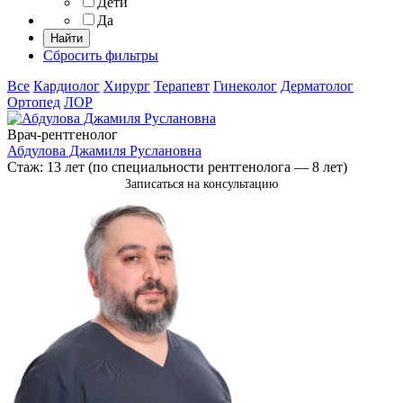
Дети
Да
Сбросить фильтры
Все
Кардиолог
Хирург
Терапевт
Гинеколог
Дерматолог
Ортопед
ЛОР
Врач-рентгенолог
Абдулова Джамиля Руслановна
Стаж: 13 лет (по специальности рентгенолога — 8 лет)
Записаться на консультацию