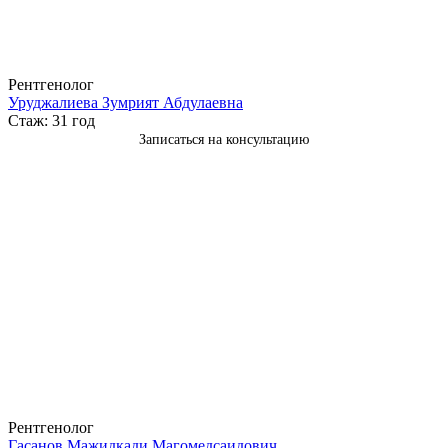
Рентгенолог
Уруджалиева Зумрият Абдулаевна
Стаж: 31 год
Записаться на консультацию
Рентгенолог
Гасанов Мажидкади Магомедсаидович