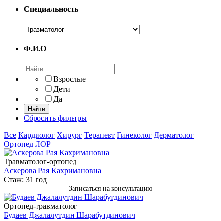
Специальность
Ф.И.О
Взрослые
Дети
Да
Сбросить фильтры
Все
Кардиолог
Хирург
Терапевт
Гинеколог
Дерматолог
Ортопед
ЛОР
Травматолог-ортопед
Аскерова Рая Кахримановна
Стаж: 31 год
Записаться на консультацию
Ортопед-травматолог
Будаев Джалалутдин Шарабутдинович