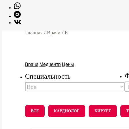
Главная
/
Врачи
/
Б
Врачи
Медцентр
Цены
Ф
Специальность
ВСЕ
КАРДИОЛОГ
ХИРУРГ
Т