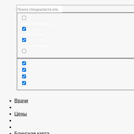
Exact matches only
Search in title
Search in content
Врачи
Цены
Бонусная карта