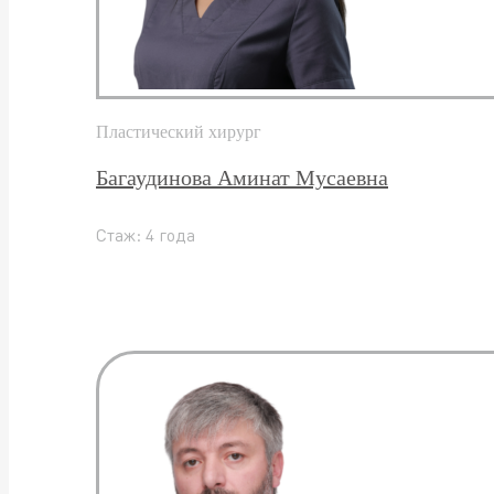
Пластический хирург
Багаудинова Аминат Мусаевна
Стаж: 4 года