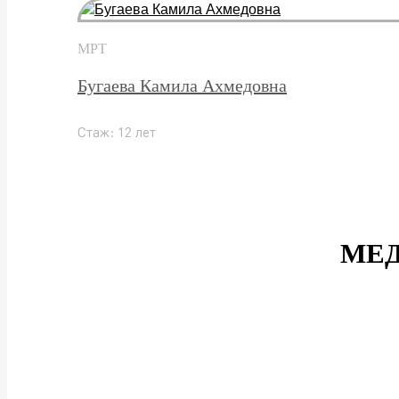
МРТ
Бугаева Камила Ахмедовна
Стаж: 12 лет
МЕД