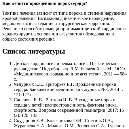
Как лечится врожденный порок сердца?
Тактика лечения зависит от типа порока и степени нарушения
кровообращения. Возможны динамическое наблюдение,
медикаментозная терапия и хирургическая коррекция.
Решение о способах помощи принимают детский кардиолог и
кардиохирург на основании результатов обследования и
общего состояния ребенка.
Список литературы
Детская кардиология и ревматология: Практическое
руководство / Под общ. ред. Л.М. Беляевой. — М.: ООО
«Медицинское информационное агентство», 2011 — 584
с.
Чепурных Е.Е., Григорьев Е.Г. Врожденные пороки
сердца. Байкальский медицинский журнал. №3. 2014 г.
121-127 с.
Саперова Е. В., Вахлова И. В. Врожденные пороки
сердца у детей: распространенность, факторы риска,
смертность. Вопросы современной педиатрии. 2017; 16
(2): 126–133.
Скударнов Е.В., Колесникова О.И., Снегирь О.А.,
Журавлева Н.А., Малюга О.М., Зенченко О.А., Гуревич