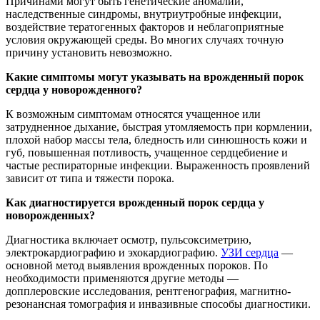
Причинами могут быть генетические аномалии,
наследственные синдромы, внутриутробные инфекции,
воздействие тератогенных факторов и неблагоприятные
условия окружающей среды. Во многих случаях точную
причину установить невозможно.
Какие симптомы могут указывать на врожденный порок
сердца у новорожденного?
К возможным симптомам относятся учащенное или
затрудненное дыхание, быстрая утомляемость при кормлении,
плохой набор массы тела, бледность или синюшность кожи и
губ, повышенная потливость, учащенное сердцебиение и
частые респираторные инфекции. Выраженность проявлений
зависит от типа и тяжести порока.
Как диагностируется врожденный порок сердца у
новорожденных?
Диагностика включает осмотр, пульсоксиметрию,
электрокардиографию и эхокардиографию.
УЗИ сердца
—
основной метод выявления врожденных пороков. По
необходимости применяются другие методы —
допплеровские исследования, рентгенография, магнитно-
резонансная томография и инвазивные способы диагностики.