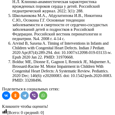
Н.Л. Клинико-анамнестическая характеристика
врожденных пороков сердца у детей. Российский
педиатрический журнал. 2022; 3(1): 288.
Школьникова М.А., Абдулатипова И.В., Никитина
С.Ю., Осокина Г.Г. Основные тенденции
заболеваемости и смертности от сердечно-сосудистых
заболеваний детей и подростков в Российской
Федерации. Российский вестник перинатологии и
педиатрии. №4. 2008 г. 4-14 с.
Arvind B, Saxena A. Timing of Interventions in Infants and
Children with Congenital Heart Defects. Indian J Pediatr.
2020 Apr;87(4):289-294. doi: 10.1007/s12098-019-03133-w.
Epub 2020 Jan 22. PMID: 31970668.
Bolduc ME, Dionne E, Gagnon I, Rennick JE, Majnemer A,
Brossard-Racine M. Motor Impairment in Children With
Congenital Heart Defects: A Systematic Review. Pediatrics.
2020 Dec; 146(6): e20200083. doi: 10.1542/peds.2020-0083.
PMID: 33208496.
Поделиться в социальных сетях:
Кликните чтобы оценить!
[Всего:
0
средний:
0
]