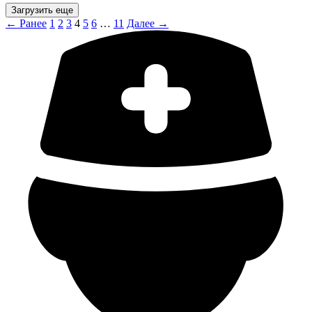
Загрузить еще
← Ранее
1
2
3
4
5
6
…
11
Далее →